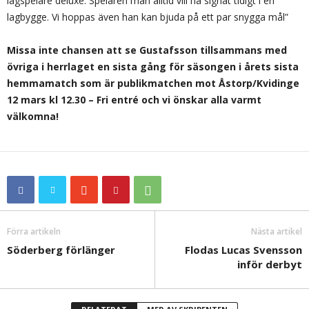
lagspelare deluxe. Spelaren man alltid vill ha signat tidigt i en
lagbygge. Vi hoppas även han kan bjuda på ett par snygga mål”
Missa inte chansen att se Gustafsson tillsammans med
övriga i herrlaget en sista gång för säsongen i årets sista
hemmamatch som är publikmatchen mot Åstorp/Kvidinge
12 mars kl 12.30 – Fri entré och vi önskar alla varmt
välkomna!
Förra artikeln
Nästa artikel
Söderberg förlänger
Flodas Lucas Svensson
inför derbyt