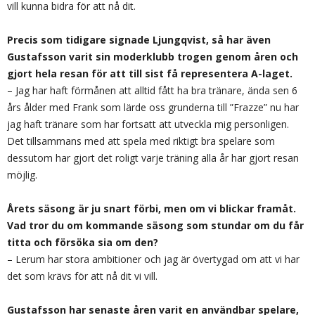
vill kunna bidra för att nå dit.
Precis som tidigare signade Ljungqvist, så har även
Gustafsson varit sin moderklubb trogen genom åren och
gjort hela resan för att till sist få representera A-laget.
– Jag har haft förmånen att alltid fått ha bra tränare, ända sen 6
års ålder med Frank som lärde oss grunderna till ”Frazze” nu har
jag haft tränare som har fortsatt att utveckla mig personligen.
Det tillsammans med att spela med riktigt bra spelare som
dessutom har gjort det roligt varje träning alla år har gjort resan
möjlig.
Årets säsong är ju snart förbi, men om vi blickar framåt.
Vad tror du om kommande säsong som stundar om du får
titta och försöka sia om den?
– Lerum har stora ambitioner och jag är övertygad om att vi har
det som krävs för att nå dit vi vill.
Gustafsson har senaste åren varit en användbar spelare,