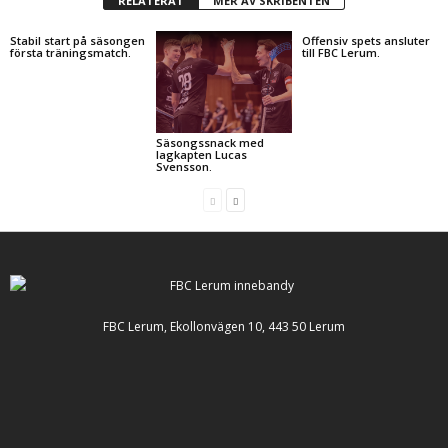
RELATERAT
MER AV SKRIBENTEN
Stabil start på säsongen
Offensiv spets ansluter
första träningsmatch.
till FBC Lerum.
Säsongssnack med
lagkapten Lucas
Svensson.
FBC Lerum, Ekollonvägen 10, 443 50 Lerum