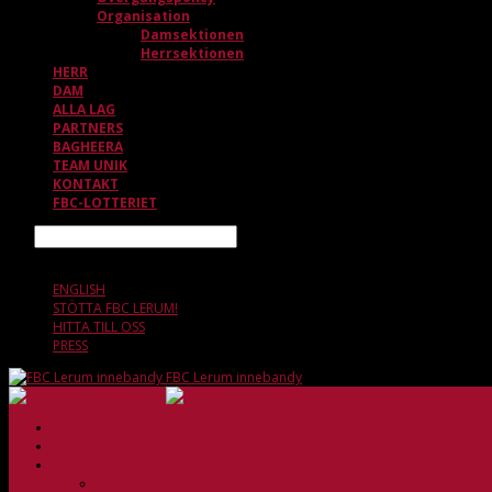
Organisation
Damsektionen
Herrsektionen
HERR
DAM
ALLA LAG
PARTNERS
BAGHEERA
TEAM UNIK
KONTAKT
FBC-LOTTERIET
Sök
6 AUGUSTI, 21.33
ENGLISH
STÖTTA FBC LERUM!
HITTA TILL OSS
PRESS
FBC Lerum innebandy
HEM
NYHETER
KLUBBEN
Vision och verksamhetsidé