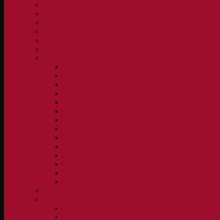
Klubbpolicy och verksamhetsmanual
Medlems- och träningsavgifter
FBC Lerum in English
FBC Lerum i siffror
Föreningsshopen hos Innebandykungen
Sportrehab – vår partner för idrottsskador
Dokument
Ledarmanual FBC Lerum
Scheman för A-lags evenemang, Allsvenskan Herr, Leru
Scheman för A-lags evenemang, Damer Division 1 Regio
Caféinstruktion, Floorball Café Rydsberg
Caféinstruktion Lerums Arena
Instruktioner för sargvakter och maskotar
Matchklocka Rydsberg
Nya Torpskolan, ljudanläggning och matchklocka
Matchrutin barn- och ungdom
Manual, sekretariat för Blå nivå samt Ungdom C
Försäljningsaktiviteter
Idrottsförsäkring
Materialpolicy
Övergångspolicy
Övergångspolicy
Organisation
Damsektionen
Herrsektionen