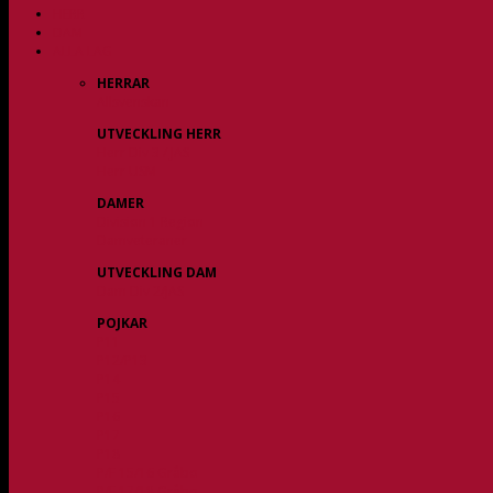
HERR
DAM
ALLA LAG
HERRAR
Allsvenskan
UTVECKLING HERR
Herr Div 3 / JAS
Herr USM
DAMER
Division 1 Region
Damveteraner
UTVECKLING DAM
Dam Div 2/JAS
POJKAR
P11
P12/P13
P14
P15
P16
P17
P18
P/F 15/16 Gråbo
P/F 17/18 Gråbo