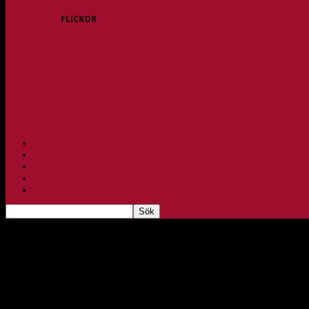
FLICKOR
F10/F11
F12
F13
F14
F15/F16
F17
F18
PARTNERS
BAGHEERA
TEAM UNIK
KONTAKT
FBC-LOTTERIET
Ny seger för herrarnas u-lag
nov 21, 2022
208
Lakander vid match i Allsvenskan Södra - Foto: Christoffer Sturesson