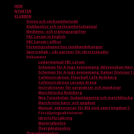
HEM
NYHETER
KLUBBEN
Vision och verksamhetsidé
Klubbpolicy och verksamhetsmanual
Medlems- och träningsavgifter
FBC Lerum in English
FBC Lerum i siffror
Föreningsshopen hos Innebandykungen
Sportrehab – vår partner för idrottsskador
Dokument
Ledarmanual FBC Lerum
Scheman för A-lags evenemang, Allsvenskan Herr
Scheman för A-lags evenemang, Damer Division 1
Caféinstruktion, Floorball Café Rydsberg
Caféinstruktion Lerums Arena
Instruktioner för sargvakter och maskotar
Matchklocka Rydsberg
Nya Torpskolan, ljudanläggning och matchklocka
Matchrutin barn- och ungdom
Manual, sekretariat för Blå nivå samt Ungdom C
Försäljningsaktiviteter
Idrottsförsäkring
Materialpolicy
Övergångspolicy
Övergångspolicy