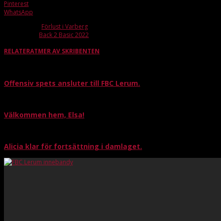
Pinterest
WhatsApp
Förra artikeln
Förlust i Varberg
Nästa artikel
Back 2 Basic 2022
RELATERAT
MER AV SKRIBENTEN
Offensiv spets ansluter till FBC Lerum.
Välkommen hem, Elsa!
Alicia klar för fortsättning i damlaget.