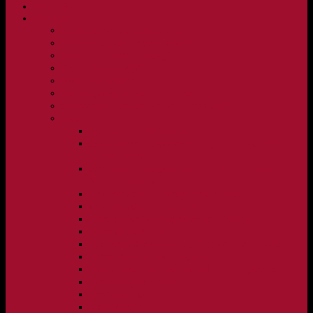
NYHETER
KLUBBEN
Vision och verksamhetsidé
Klubbpolicy och verksamhetsmanual
Medlems- och träningsavgifter
FBC Lerum in English
FBC Lerum i siffror
Föreningsshopen hos Innebandykungen
Sportrehab – vår partner för idrottsskador
Dokument
Ledarmanual FBC Lerum
Scheman för A-lags evenemang, Allsvenskan Herr,
Lerums Arena
Scheman för A-lags evenemang, Damer Division 1
Region, Lerums Arena
Caféinstruktion, Floorball Café Rydsberg
Caféinstruktion Lerums Arena
Instruktioner för sargvakter och maskotar
Matchklocka Rydsberg
Nya Torpskolan, ljudanläggning och matchklocka
Matchrutin barn- och ungdom
Manual, sekretariat för Blå nivå samt Ungdom C
Försäljningsaktiviteter
Idrottsförsäkring
Materialpolicy