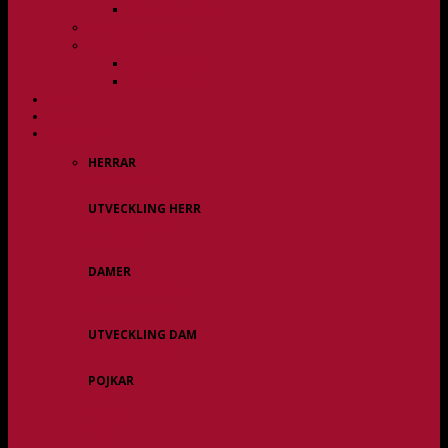
Övergångspolicy
Övergångspolicy
Organisation
Damsektionen
Herrsektionen
HERR
DAM
ALLA LAG
HERRAR
Allsvenskan
UTVECKLING HERR
Herr Div 3 / JAS
Herr USM
DAMER
Division 1 Region
Damveteraner
UTVECKLING DAM
Dam Div 2/JAS
POJKAR
P11
P12/P13
P14