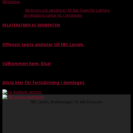
WhatsApp
Förra artikeln
SM-brons och uttagning i All Star Team för Lutmers
Nästa artikel
Serieledarna väntar H2 i omstarten
RELATERAT
MER AV SKRIBENTEN
Offensiv spets ansluter till FBC Lerum.
Välkommen hem, Elsa!
Alicia klar för fortsättning i damlaget.
FBC Lerum, Ekollonvägen 10, 443 50 Lerum