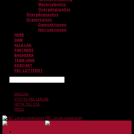
Materialpolicy
Övergångspolicy
Övergångspolicy
Organisation
Damsektionen
Herrsektionen
HERR
DAM
ALLA LAG
PARTNERS
BAGHEERA
TEAM UNIK
KONTAKT
FBC-LOTTERIET
Sök
6 AUGUSTI, 15.20
ENGLISH
STÖTTA FBC LERUM!
HITTA TILL OSS
PRESS
FBC Lerum innebandy
HEM