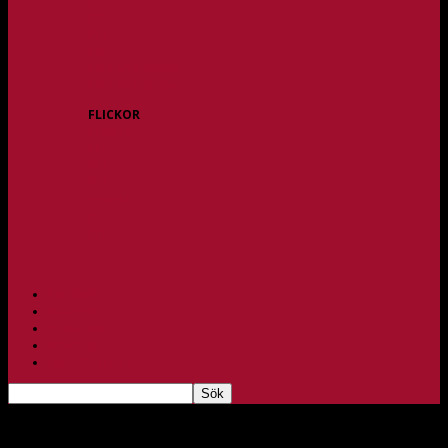
P15
P16
P17
P18
P/F 15/16 Gråbo
P/F 17/18 Gråbo
FLICKOR
F10/F11
F12
F13
F14
F15/F16
F17
F18
PARTNERS
BAGHEERA
TEAM UNIK
KONTAKT
FBC-LOTTERIET
Erbjudande för flickor födda 2015/16