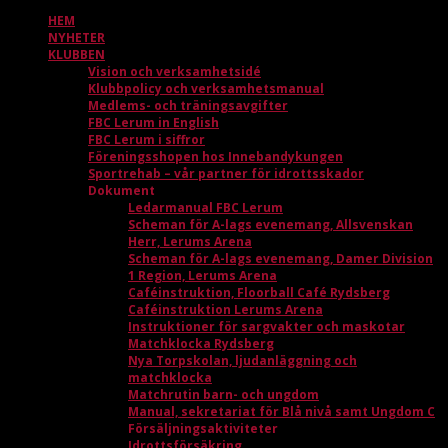
HEM
NYHETER
KLUBBEN
Vision och verksamhetsidé
Klubbpolicy och verksamhetsmanual
Medlems- och träningsavgifter
FBC Lerum in English
FBC Lerum i siffror
Föreningsshopen hos Innebandykungen
Sportrehab – vår partner för idrottsskador
Dokument
Ledarmanual FBC Lerum
Scheman för A-lags evenemang, Allsvenskan
Herr, Lerums Arena
Scheman för A-lags evenemang, Damer Division
1 Region, Lerums Arena
Caféinstruktion, Floorball Café Rydsberg
Caféinstruktion Lerums Arena
Instruktioner för sargvakter och maskotar
Matchklocka Rydsberg
Nya Torpskolan, ljudanläggning och
matchklocka
Matchrutin barn- och ungdom
Manual, sekretariat för Blå nivå samt Ungdom C
Försäljningsaktiviteter
Idrottsförsäkring