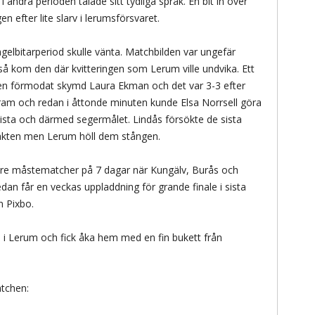
 andra perioden talade sitt tydliga språk. En bit in över
 efter lite slarv i lerumsförsvaret.
agelbitarperiod skulle vänta. Matchbilden var ungefär
å kom den där kvitteringen som Lerum ville undvika. Ett
m en förmodat skymd Laura Ekman och det var 3-3 efter
 fram och redan i åttonde minuten kunde Elsa Norrsell göra
t sista och därmed segermålet. Lindås försökte de sista
vakten men Lerum höll dem stången.
 tre måstematcher på 7 dagar när Kungälv, Burås och
n får en veckas uppladdning för grande finale i sista
 Pixbo.
re i Lerum och fick åka hem med en fin bukett från
atchen: