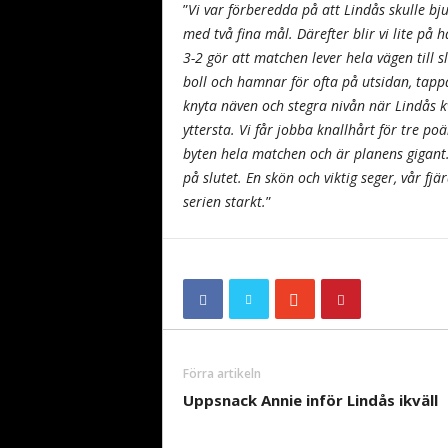
”
Vi var förberedda på att Lindås skulle bj
med två fina mål. Därefter blir vi lite på 
3-2 gör att matchen lever hela vägen till s
boll och hamnar för ofta på utsidan, tappar
knyta näven och stegra nivån när Lindås kvi
yttersta. Vi får jobba knallhårt för tre po
byten hela matchen och är planens gigant
på slutet. En skön och viktig seger, vår fjä
serien starkt.
”
Förra artikeln
Uppsnack Annie inför Lindås ikväll