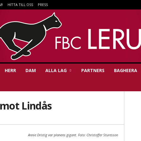
M!
HITTA TILL OSS
PRESS
HERR
DAM
ALLA LAG
PARTNERS
BAGHEERA
 mot Lindås
Annie Dristig var planens gigant. Foto: Christoffer Sturesson