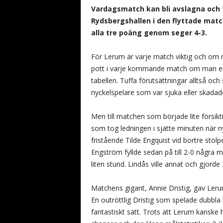
b
Vardagsmatch kan bli avslagna och ty
a
Rydsbergshallen i den flyttade ma
n
alla tre poäng genom seger 4-3.
d
y
För Lerum är varje match viktig och om ma
pott i varje kommande match om man en
tabellen. Tuffa förutsättningar alltså o
nyckelspelare som var sjuka eller skadad
Men till matchen som började lite försikt
som tog ledningen i sjätte minuten när ny
fristående Tilde Engquist vid bortre stol
Engström fyllde sedan på till 2-0 några 
liten stund. Lindås ville annat och gjorde 
Matchens gigant, Annie Dristig, gav Leru
En outröttlig Dristig som spelade dubbla
fantastiskt sätt. Trots att Lerum kanske h