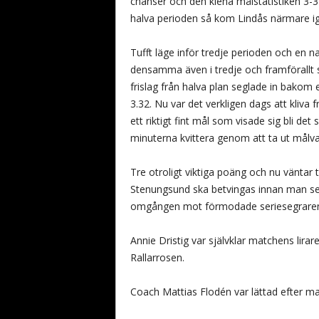
chanser och den klena målstatistiken 3-3 i
halva perioden så kom Lindås närmare igen
Tufft läge inför tredje perioden och en n
densamma även i tredje och framförallt s
frislag från halva plan seglade in bako
3.32. Nu var det verkligen dags att kliva
ett riktigt fint mål som visade sig bli de
minuterna kvittera genom att ta ut mål
Tre otroligt viktiga poäng och nu väntar
Stenungsund ska betvingas innan man seda
omgången mot förmodade seriesegraren
Annie Dristig var självklar matchens lira
Rallarrosen.
Coach Mattias Flodén var lättad efter m