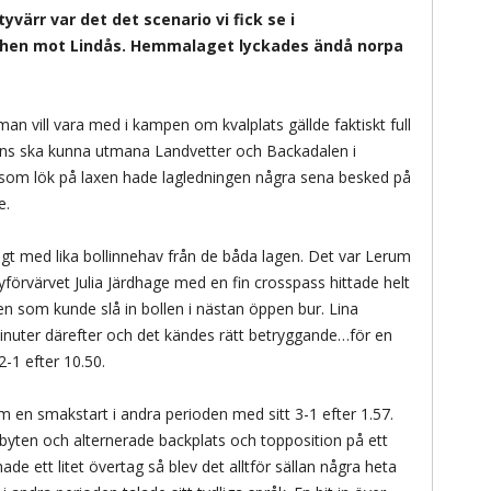
värr var det det scenario vi fick se i
tchen mot Lindås. Hemmalaget lyckades ändå norpa
n vill vara med i kampen om kvalplats gällde faktiskt full
s ska kunna utmana Landvetter och Backadalen i
ch som lök på laxen hade lagledningen några sena besked på
e.
igt med lika bollinnehav från de båda lagen. Det var Lerum
förvärvet Julia Järdhage med en fin crosspass hittade helt
pen som kunde slå in bollen i nästan öppen bur. Lina
minuter därefter och det kändes rätt betryggande…för en
2-1 efter 10.50.
m en smakstart i andra perioden med sitt 3-1 efter 1.57.
 byten och alternerade backplats och topposition på ett
ade ett litet övertag så blev det alltför sällan några heta