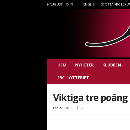
9 AUGUSTI, 10.49
ENGLISH
STÖTTA FBC LERU
F
HEM
NYHETER
KLUBBEN
B
C
FBC-LOTTERIET
L
e
r
Viktiga tre poäng
u
m
feb 22, 2023
206
i
n
n
e