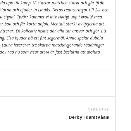
uda upp till kamp. Vi startar matchen starkt och går ifrån
hälarna och bjuder in Lindås. Deras reduceringar till 2-1 och
lutsignal. Tyvärr kommer vi inte riktigt upp i kvalité med
 boll och får korta anfall. Mentalt starkt av tjejerna att
tterar. En kollektiv insats där alla tar ansvar och gör sitt
äng. Elsa bjuder på ett fint segermål, Annie spelar dubbla
. Laura levererar tre skarpa matchavgörande räddningar
rde i rad nu som visar att vi är fast beslutna att avsluta
Nästa artikel
Derby i damtvåan!