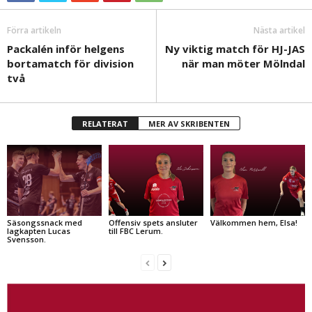
Förra artikeln
Nästa artikel
Packalén inför helgens
Ny viktig match för HJ-JAS
bortamatch för division
när man möter Mölndal
två
RELATERAT
MER AV SKRIBENTEN
Säsongssnack med
Offensiv spets ansluter
Välkommen hem, Elsa!
lagkapten Lucas
till FBC Lerum.
Svensson.