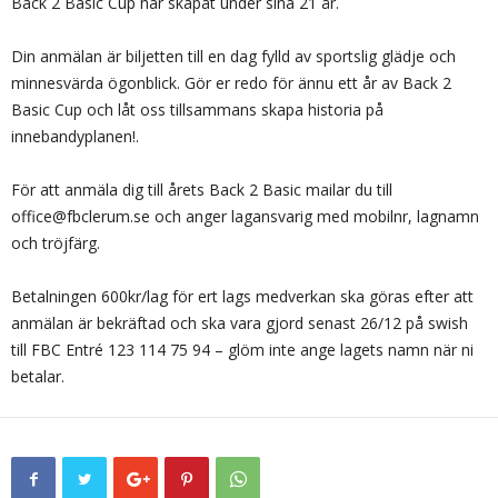
Back 2 Basic Cup har skapat under sina 21 år.
Din anmälan är biljetten till en dag fylld av sportslig glädje och
minnesvärda ögonblick. Gör er redo för ännu ett år av Back 2
Basic Cup och låt oss tillsammans skapa historia på
innebandyplanen!.
För att anmäla dig till årets Back 2 Basic mailar du till
office@fbclerum.se och anger lagansvarig med mobilnr, lagnamn
och tröjfärg.
Betalningen 600kr/lag för ert lags medverkan ska göras efter att
anmälan är bekräftad och ska vara gjord senast 26/12 på swish
till FBC Entré 123 114 75 94 – glöm inte ange lagets namn när ni
betalar.