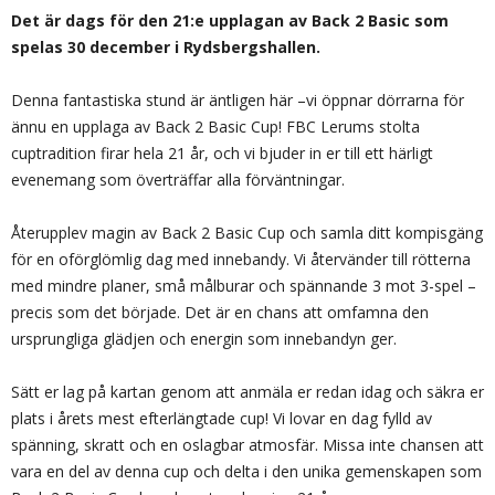
Det är dags för den 21:e upplagan av Back 2 Basic som
spelas 30 december i Rydsbergshallen.
Denna fantastiska stund är äntligen här –vi öppnar dörrarna för
ännu en upplaga av Back 2 Basic Cup! FBC Lerums stolta
cuptradition firar hela 21 år, och vi bjuder in er till ett härligt
evenemang som överträffar alla förväntningar.
Återupplev magin av Back 2 Basic Cup och samla ditt kompisgäng
för en oförglömlig dag med innebandy. Vi återvänder till rötterna
med mindre planer, små målburar och spännande 3 mot 3-spel –
precis som det började. Det är en chans att omfamna den
ursprungliga glädjen och energin som innebandyn ger.
Sätt er lag på kartan genom att anmäla er redan idag och säkra er
plats i årets mest efterlängtade cup! Vi lovar en dag fylld av
spänning, skratt och en oslagbar atmosfär. Missa inte chansen att
vara en del av denna cup och delta i den unika gemenskapen som