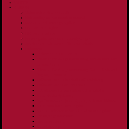
NYHETER
KLUBBEN
Vision och verksamhetsidé
Klubbpolicy och verksamhetsmanual
Medlems- och träningsavgifter
FBC Lerum in English
FBC Lerum i siffror
Föreningsshopen hos Innebandykungen
Sportrehab – vår partner för idrottsskador
Dokument
Ledarmanual FBC Lerum
Scheman för A-lags evenemang, Allsvenskan Herr,
Lerums Arena
Scheman för A-lags evenemang, Damer Division 1
Region, Lerums Arena
Caféinstruktion, Floorball Café Rydsberg
Caféinstruktion Lerums Arena
Instruktioner för sargvakter och maskotar
Matchklocka Rydsberg
Nya Torpskolan, ljudanläggning och matchklocka
Matchrutin barn- och ungdom
Manual, sekretariat för Blå nivå samt Ungdom C
Försäljningsaktiviteter
Idrottsförsäkring
Materialpolicy