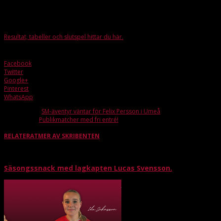
Tack till alla som var med och spelade, publiken, domarna, sekretariatet och
cafépersonal och FBC Lerum önskar Gott Nytt År!
Resultat, tabeller och slutspel hittar du här.
Facebook
Twitter
Google+
Pinterest
WhatsApp
Förra artikeln
SM-äventyr väntar för Felix Persson i Umeå
Nästa artikel
Publikmatcher med fri entré!
RELATERAT
MER AV SKRIBENTEN
Säsongssnack med lagkapten Lucas Svensson.