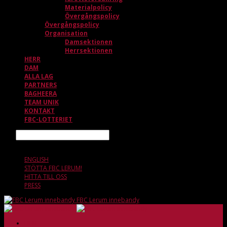
Materialpolicy
Övergångspolicy
Övergångspolicy
Organisation
Damsektionen
Herrsektionen
HERR
DAM
ALLA LAG
PARTNERS
BAGHEERA
TEAM UNIK
KONTAKT
FBC-LOTTERIET
Sök
8 AUGUSTI, 18.11
ENGLISH
STÖTTA FBC LERUM!
HITTA TILL OSS
PRESS
FBC Lerum innebandy
HEM