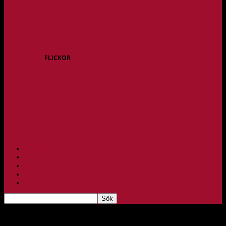
P15
P16
P17
P18
P/F 15/16 Gråbo
P/F 17/18 Gråbo
FLICKOR
F10/F11
F12
F13
F14
F15/F16
F17
F18
PARTNERS
BAGHEERA
TEAM UNIK
KONTAKT
FBC-LOTTERIET
Back2Basic Cup = Gott Nytt År!