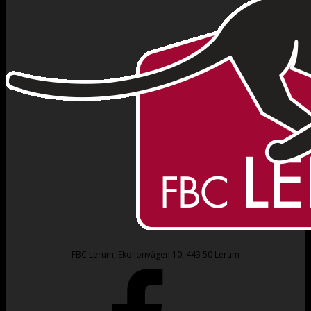
FBC Lerum, Ekollonvägen 10, 443 50 Lerum