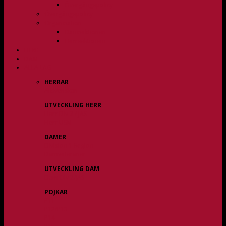
Övergångspolicy
Övergångspolicy
Organisation
Damsektionen
Herrsektionen
HERR
DAM
ALLA LAG
HERRAR
Allsvenskan
UTVECKLING HERR
Herr Div 3 / JAS
Herr USM
DAMER
Division 1 Region
Damveteraner
UTVECKLING DAM
Dam Div 2/JAS
POJKAR
P11
P12/P13
P14