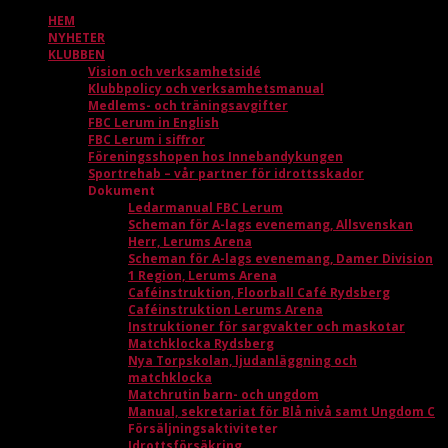
HEM
NYHETER
KLUBBEN
Vision och verksamhetsidé
Klubbpolicy och verksamhetsmanual
Medlems- och träningsavgifter
FBC Lerum in English
FBC Lerum i siffror
Föreningsshopen hos Innebandykungen
Sportrehab – vår partner för idrottsskador
Dokument
Ledarmanual FBC Lerum
Scheman för A-lags evenemang, Allsvenskan
Herr, Lerums Arena
Scheman för A-lags evenemang, Damer Division
1 Region, Lerums Arena
Caféinstruktion, Floorball Café Rydsberg
Caféinstruktion Lerums Arena
Instruktioner för sargvakter och maskotar
Matchklocka Rydsberg
Nya Torpskolan, ljudanläggning och
matchklocka
Matchrutin barn- och ungdom
Manual, sekretariat för Blå nivå samt Ungdom C
Försäljningsaktiviteter
Idrottsförsäkring