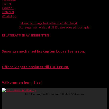
Twitter
Google+
Pinterest
WhatsApp
Förra artikeln
Mikael Järdhage fortsätter med damlaget
Nästa artikel
Storseger när kvalspel till SSL säkrades på bortaplan
RELATERAT
MER AV SKRIBENTEN
Säsongssnack med lagkapten Lucas Svensson.
Offensiv spets ansluter till FBC Lerum.
Välkommen hem, Elsa!
FBC Lerum, Ekollonvägen 10, 443 50 Lerum