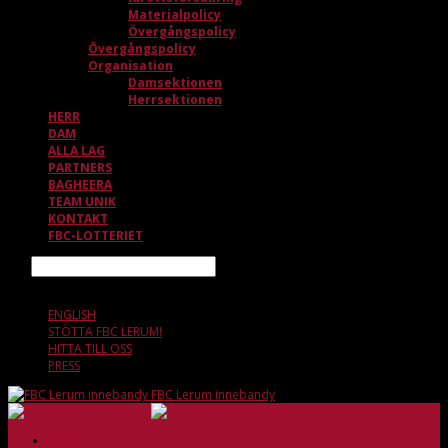
Materialpolicy
Övergångspolicy
Övergångspolicy
Organisation
Damsektionen
Herrsektionen
HERR
DAM
ALLA LAG
PARTNERS
BAGHEERA
TEAM UNIK
KONTAKT
FBC-LOTTERIET
Sök
9 AUGUSTI, 13.47
ENGLISH
STÖTTA FBC LERUM!
HITTA TILL OSS
PRESS
FBC Lerum innebandy
HEM