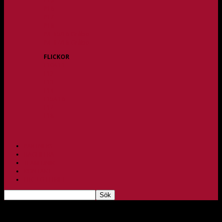
P15
P16
P17
P18
P/F 15/16 Gråbo
P/F 17/18 Gråbo
FLICKOR
F10/F11
F12
F13
F14
F15/F16
F17
F18
PARTNERS
BAGHEERA
TEAM UNIK
KONTAKT
FBC-LOTTERIET
Mycket nytt inför säsongen för Leo Vogt som