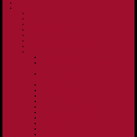
NYHETER
KLUBBEN
Vision och verksamhetsidé
Klubbpolicy och verksamhetsmanual
Medlems- och träningsavgifter
FBC Lerum in English
FBC Lerum i siffror
Föreningsshopen hos Innebandykungen
Sportrehab – vår partner för idrottsskador
Dokument
Ledarmanual FBC Lerum
Scheman för A-lags evenemang, Allsvenskan Herr,
Lerums Arena
Scheman för A-lags evenemang, Damer Division 1
Region, Lerums Arena
Caféinstruktion, Floorball Café Rydsberg
Caféinstruktion Lerums Arena
Instruktioner för sargvakter och maskotar
Matchklocka Rydsberg
Nya Torpskolan, ljudanläggning och matchklocka
Matchrutin barn- och ungdom
Manual, sekretariat för Blå nivå samt Ungdom C
Försäljningsaktiviteter
Idrottsförsäkring
Materialpolicy