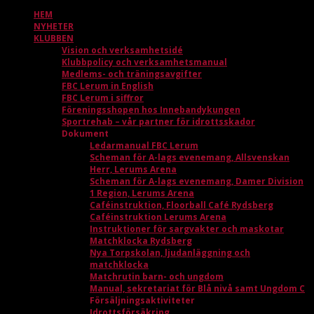
HEM
NYHETER
KLUBBEN
Vision och verksamhetsidé
Klubbpolicy och verksamhetsmanual
Medlems- och träningsavgifter
FBC Lerum in English
FBC Lerum i siffror
Föreningsshopen hos Innebandykungen
Sportrehab – vår partner för idrottsskador
Dokument
Ledarmanual FBC Lerum
Scheman för A-lags evenemang, Allsvenskan
Herr, Lerums Arena
Scheman för A-lags evenemang, Damer Division
1 Region, Lerums Arena
Caféinstruktion, Floorball Café Rydsberg
Caféinstruktion Lerums Arena
Instruktioner för sargvakter och maskotar
Matchklocka Rydsberg
Nya Torpskolan, ljudanläggning och
matchklocka
Matchrutin barn- och ungdom
Manual, sekretariat för Blå nivå samt Ungdom C
Försäljningsaktiviteter
Idrottsförsäkring