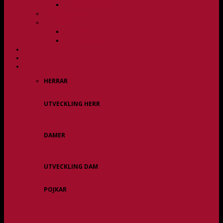
Övergångspolicy
Övergångspolicy
Organisation
Damsektionen
Herrsektionen
HERR
DAM
ALLA LAG
HERRAR
Allsvenskan
UTVECKLING HERR
Herr Div 3 / JAS
Herr USM
DAMER
Division 1 Region
Damveteraner
UTVECKLING DAM
Dam Div 2/JAS
POJKAR
P11
P12/P13
P14