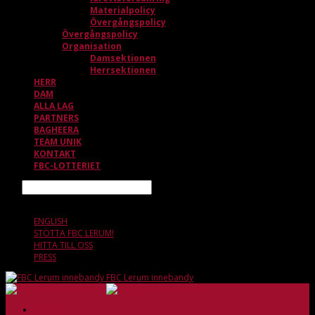
Materialpolicy
Övergångspolicy
Övergångspolicy
Organisation
Damsektionen
Herrsektionen
HERR
DAM
ALLA LAG
PARTNERS
BAGHEERA
TEAM UNIK
KONTAKT
FBC-LOTTERIET
Sök
8 AUGUSTI, 15.49
ENGLISH
STÖTTA FBC LERUM!
HITTA TILL OSS
PRESS
FBC Lerum innebandy
HEM