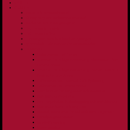
NYHETER
KLUBBEN
Vision och verksamhetsidé
Klubbpolicy och verksamhetsmanual
Medlems- och träningsavgifter
FBC Lerum in English
FBC Lerum i siffror
Föreningsshopen hos Innebandykungen
Sportrehab – vår partner för idrottsskador
Dokument
Ledarmanual FBC Lerum
Scheman för A-lags evenemang, Allsvenskan Herr,
Lerums Arena
Scheman för A-lags evenemang, Damer Division 1
Region, Lerums Arena
Caféinstruktion, Floorball Café Rydsberg
Caféinstruktion Lerums Arena
Instruktioner för sargvakter och maskotar
Matchklocka Rydsberg
Nya Torpskolan, ljudanläggning och matchklocka
Matchrutin barn- och ungdom
Manual, sekretariat för Blå nivå samt Ungdom C
Försäljningsaktiviteter
Idrottsförsäkring
Materialpolicy