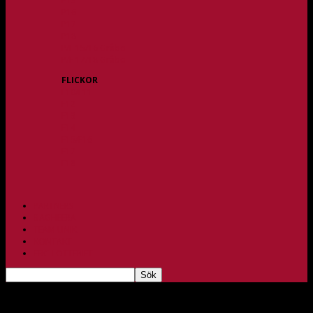
P15
P16
P17
P18
P/F 15/16 Gråbo
P/F 17/18 Gråbo
FLICKOR
F10/F11
F12
F13
F14
F15/F16
F17
F18
PARTNERS
BAGHEERA
TEAM UNIK
KONTAKT
FBC-LOTTERIET
Vinst mot Lindås i Svenska Cupen