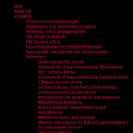
HEM
NYHETER
KLUBBEN
Vision och verksamhetsidé
Klubbpolicy och verksamhetsmanual
Medlems- och träningsavgifter
FBC Lerum in English
FBC Lerum i siffror
Föreningsshopen hos Innebandykungen
Sportrehab – vår partner för idrottsskador
Dokument
Ledarmanual FBC Lerum
Scheman för A-lags evenemang, Allsvenskan
Herr, Lerums Arena
Scheman för A-lags evenemang, Damer Division
1 Region, Lerums Arena
Caféinstruktion, Floorball Café Rydsberg
Caféinstruktion Lerums Arena
Instruktioner för sargvakter och maskotar
Matchklocka Rydsberg
Nya Torpskolan, ljudanläggning och
matchklocka
Matchrutin barn- och ungdom
Manual, sekretariat för Blå nivå samt Ungdom C
Försäljningsaktiviteter
Idrottsförsäkring