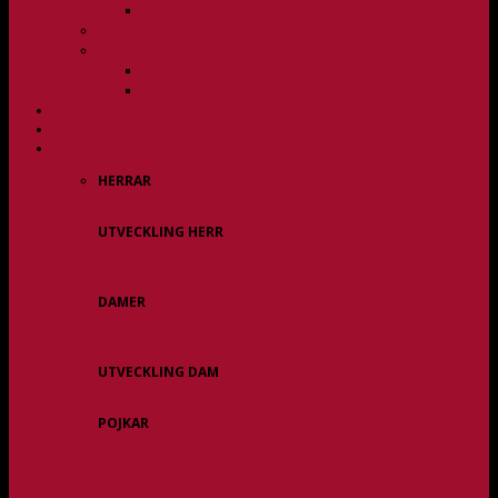
Övergångspolicy
Övergångspolicy
Organisation
Damsektionen
Herrsektionen
HERR
DAM
ALLA LAG
HERRAR
Allsvenskan
UTVECKLING HERR
Herr Div 3 / JAS
Herr USM
DAMER
Division 1 Region
Damveteraner
UTVECKLING DAM
Dam Div 2/JAS
POJKAR
P11
P12/P13
P14