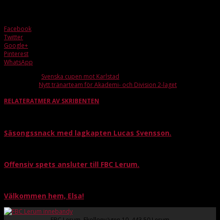
Sandblom som blir helt avgörande idag.
Facebook
Twitter
Google+
Pinterest
WhatsApp
Förra artikeln
Svenska cupen mot Karlstad
Nästa artikel
Nytt tränarteam för Akademi- och Division 2-laget
RELATERAT
MER AV SKRIBENTEN
Säsongssnack med lagkapten Lucas Svensson.
Offensiv spets ansluter till FBC Lerum.
Välkommen hem, Elsa!
FBC Lerum, Ekollonvägen 10, 443 50 Lerum