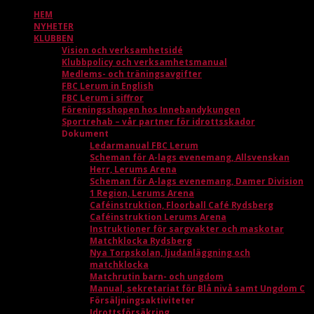
HEM
NYHETER
KLUBBEN
Vision och verksamhetsidé
Klubbpolicy och verksamhetsmanual
Medlems- och träningsavgifter
FBC Lerum in English
FBC Lerum i siffror
Föreningsshopen hos Innebandykungen
Sportrehab – vår partner för idrottsskador
Dokument
Ledarmanual FBC Lerum
Scheman för A-lags evenemang, Allsvenskan
Herr, Lerums Arena
Scheman för A-lags evenemang, Damer Division
1 Region, Lerums Arena
Caféinstruktion, Floorball Café Rydsberg
Caféinstruktion Lerums Arena
Instruktioner för sargvakter och maskotar
Matchklocka Rydsberg
Nya Torpskolan, ljudanläggning och
matchklocka
Matchrutin barn- och ungdom
Manual, sekretariat för Blå nivå samt Ungdom C
Försäljningsaktiviteter
Idrottsförsäkring