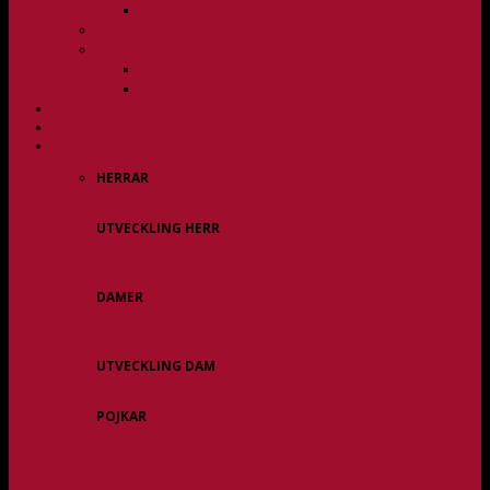
Övergångspolicy
Övergångspolicy
Organisation
Damsektionen
Herrsektionen
HERR
DAM
ALLA LAG
HERRAR
Allsvenskan
UTVECKLING HERR
Herr Div 3 / JAS
Herr USM
DAMER
Division 1 Region
Damveteraner
UTVECKLING DAM
Dam Div 2/JAS
POJKAR
P11
P12/P13
P14