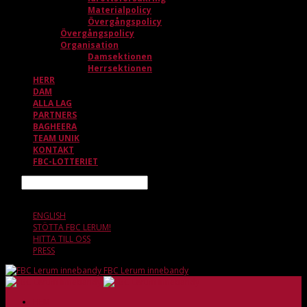
Materialpolicy
Övergångspolicy
Övergångspolicy
Organisation
Damsektionen
Herrsektionen
HERR
DAM
ALLA LAG
PARTNERS
BAGHEERA
TEAM UNIK
KONTAKT
FBC-LOTTERIET
Sök
8 AUGUSTI, 08.03
ENGLISH
STÖTTA FBC LERUM!
HITTA TILL OSS
PRESS
FBC Lerum innebandy
HEM