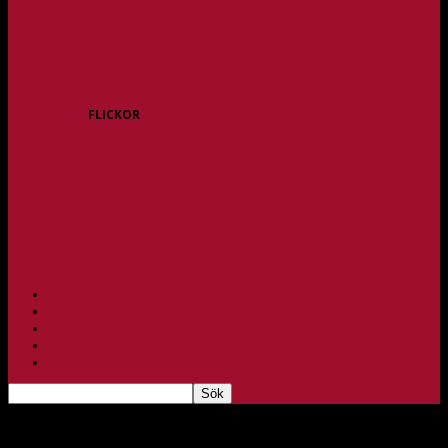
P15
P16
P17
P18
P/F 15/16 Gråbo
P/F 17/18 Gråbo
FLICKOR
F10/F11
F12
F13
F14
F15/F16
F17
F18
PARTNERS
BAGHEERA
TEAM UNIK
KONTAKT
FBC-LOTTERIET
Missade du att boka biljett till jubileumsfesten?