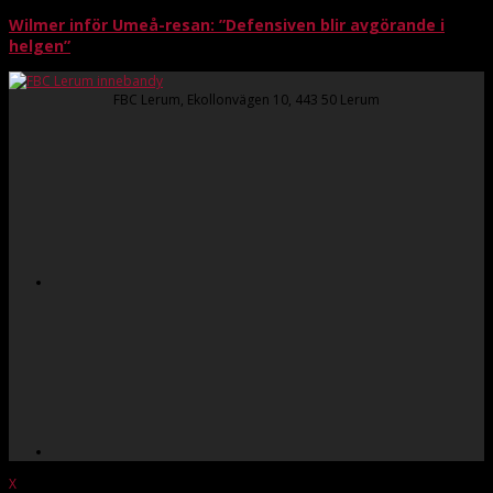
Wilmer inför Umeå-resan: ”Defensiven blir avgörande i
helgen”
FBC Lerum, Ekollonvägen 10, 443 50 Lerum
X