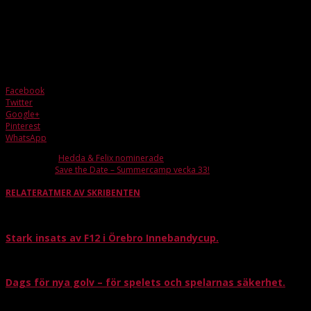
KÖP DIN BILJETT GENOM ATT SCANNA QR KODEN eller klicka på
Tickster loggan!
Facebook
Twitter
Google+
Pinterest
WhatsApp
Förra artikeln
Hedda & Felix nominerade
Nästa artikel
Save the Date – Summercamp vecka 33!
RELATERAT
MER AV SKRIBENTEN
Stark insats av F12 i Örebro Innebandycup.
Dags för nya golv – för spelets och spelarnas säkerhet.