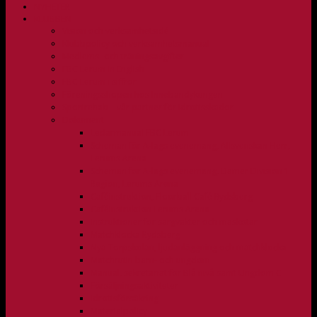
NYHETER
KLUBBEN
Vision och verksamhetsidé
Klubbpolicy och verksamhetsmanual
Medlems- och träningsavgifter
FBC Lerum in English
FBC Lerum i siffror
Föreningsshopen hos Innebandykungen
Sportrehab – vår partner för idrottsskador
Dokument
Ledarmanual FBC Lerum
Scheman för A-lags evenemang, Allsvenskan Herr,
Lerums Arena
Scheman för A-lags evenemang, Damer Division 1
Region, Lerums Arena
Caféinstruktion, Floorball Café Rydsberg
Caféinstruktion Lerums Arena
Instruktioner för sargvakter och maskotar
Matchklocka Rydsberg
Nya Torpskolan, ljudanläggning och matchklocka
Matchrutin barn- och ungdom
Manual, sekretariat för Blå nivå samt Ungdom C
Försäljningsaktiviteter
Idrottsförsäkring
Materialpolicy