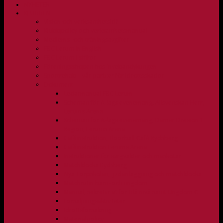
NYHETER
KLUBBEN
Vision och verksamhetsidé
Klubbpolicy och verksamhetsmanual
Medlems- och träningsavgifter
FBC Lerum in English
FBC Lerum i siffror
Föreningsshopen hos Innebandykungen
Sportrehab – vår partner för idrottsskador
Dokument
Ledarmanual FBC Lerum
Scheman för A-lags evenemang, Allsvenskan Herr,
Lerums Arena
Scheman för A-lags evenemang, Damer Division 1
Region, Lerums Arena
Caféinstruktion, Floorball Café Rydsberg
Caféinstruktion Lerums Arena
Instruktioner för sargvakter och maskotar
Matchklocka Rydsberg
Nya Torpskolan, ljudanläggning och matchklocka
Matchrutin barn- och ungdom
Manual, sekretariat för Blå nivå samt Ungdom C
Försäljningsaktiviteter
Idrottsförsäkring
Materialpolicy