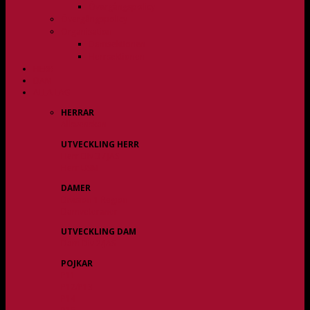
Övergångspolicy
Övergångspolicy
Organisation
Damsektionen
Herrsektionen
HERR
DAM
ALLA LAG
HERRAR
Allsvenskan
UTVECKLING HERR
Herr Div 3 / JAS
Herr USM
DAMER
Division 1 Region
Damveteraner
UTVECKLING DAM
Dam Div 2/JAS
POJKAR
P11
P12/P13
P14