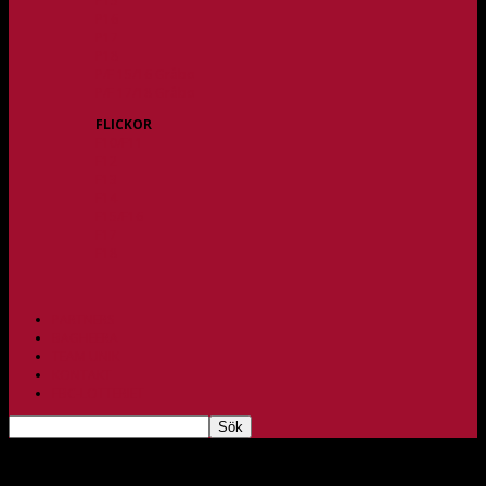
P15
P16
P17
P18
P/F 15/16 Gråbo
P/F 17/18 Gråbo
FLICKOR
F10/F11
F12
F13
F14
F15/F16
F17
F18
PARTNERS
BAGHEERA
TEAM UNIK
KONTAKT
FBC-LOTTERIET
Tagg: Sebastian Wathén