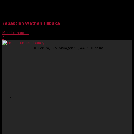
Sebastian Wathén tillbaka
Mats Lomander
-
maj 1, 2016
0
FBC Lerum, Ekollonvägen 10, 443 50 Lerum