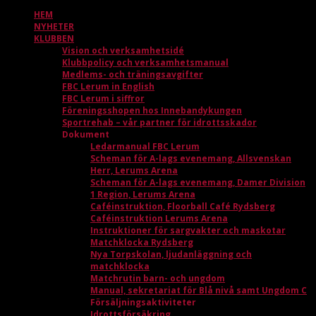
HEM
NYHETER
KLUBBEN
Vision och verksamhetsidé
Klubbpolicy och verksamhetsmanual
Medlems- och träningsavgifter
FBC Lerum in English
FBC Lerum i siffror
Föreningsshopen hos Innebandykungen
Sportrehab – vår partner för idrottsskador
Dokument
Ledarmanual FBC Lerum
Scheman för A-lags evenemang, Allsvenskan
Herr, Lerums Arena
Scheman för A-lags evenemang, Damer Division
1 Region, Lerums Arena
Caféinstruktion, Floorball Café Rydsberg
Caféinstruktion Lerums Arena
Instruktioner för sargvakter och maskotar
Matchklocka Rydsberg
Nya Torpskolan, ljudanläggning och
matchklocka
Matchrutin barn- och ungdom
Manual, sekretariat för Blå nivå samt Ungdom C
Försäljningsaktiviteter
Idrottsförsäkring