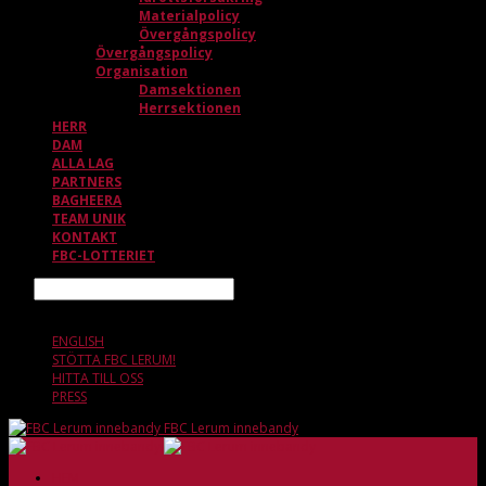
Materialpolicy
Övergångspolicy
Övergångspolicy
Organisation
Damsektionen
Herrsektionen
HERR
DAM
ALLA LAG
PARTNERS
BAGHEERA
TEAM UNIK
KONTAKT
FBC-LOTTERIET
Sök
9 AUGUSTI, 14.52
ENGLISH
STÖTTA FBC LERUM!
HITTA TILL OSS
PRESS
FBC Lerum innebandy
HEM