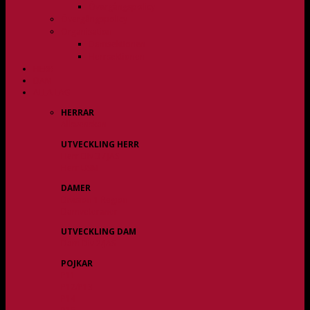
Övergångspolicy
Övergångspolicy
Organisation
Damsektionen
Herrsektionen
HERR
DAM
ALLA LAG
HERRAR
Allsvenskan
UTVECKLING HERR
Herr Div 3 / JAS
Herr USM
DAMER
Division 1 Region
Damveteraner
UTVECKLING DAM
Dam Div 2/JAS
POJKAR
P11
P12/P13
P14