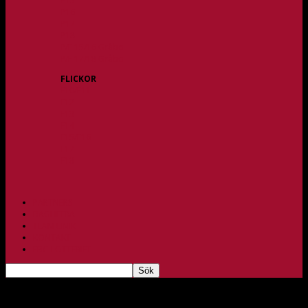
P15
P16
P17
P18
P/F 15/16 Gråbo
P/F 17/18 Gråbo
FLICKOR
F10/F11
F12
F13
F14
F15/F16
F17
F18
PARTNERS
BAGHEERA
TEAM UNIK
KONTAKT
FBC-LOTTERIET
Seriepremiär för DJ-JAS