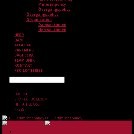
Materialpolicy
Övergångspolicy
Övergångspolicy
Organisation
Damsektionen
Herrsektionen
HERR
DAM
ALLA LAG
PARTNERS
BAGHEERA
TEAM UNIK
KONTAKT
FBC-LOTTERIET
Sök
6 AUGUSTI, 22.46
ENGLISH
STÖTTA FBC LERUM!
HITTA TILL OSS
PRESS
FBC Lerum innebandy
HEM