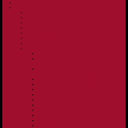
NYHETER
KLUBBEN
Vision och verksamhetsidé
Klubbpolicy och verksamhetsmanual
Medlems- och träningsavgifter
FBC Lerum in English
FBC Lerum i siffror
Föreningsshopen hos Innebandykungen
Sportrehab – vår partner för idrottsskador
Dokument
Ledarmanual FBC Lerum
Scheman för A-lags evenemang, Allsvenskan Herr,
Lerums Arena
Scheman för A-lags evenemang, Damer Division 1
Region, Lerums Arena
Caféinstruktion, Floorball Café Rydsberg
Caféinstruktion Lerums Arena
Instruktioner för sargvakter och maskotar
Matchklocka Rydsberg
Nya Torpskolan, ljudanläggning och matchklocka
Matchrutin barn- och ungdom
Manual, sekretariat för Blå nivå samt Ungdom C
Försäljningsaktiviteter
Idrottsförsäkring
Materialpolicy