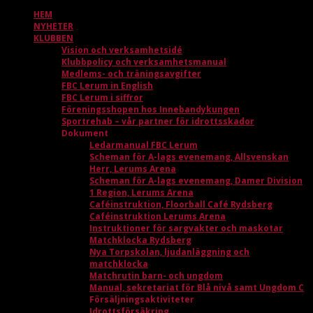
HEM
NYHETER
KLUBBEN
Vision och verksamhetsidé
Klubbpolicy och verksamhetsmanual
Medlems- och träningsavgifter
FBC Lerum in English
FBC Lerum i siffror
Föreningsshopen hos Innebandykungen
Sportrehab – vår partner för idrottsskador
Dokument
Ledarmanual FBC Lerum
Scheman för A-lags evenemang, Allsvenskan
Herr, Lerums Arena
Scheman för A-lags evenemang, Damer Division
1 Region, Lerums Arena
Caféinstruktion, Floorball Café Rydsberg
Caféinstruktion Lerums Arena
Instruktioner för sargvakter och maskotar
Matchklocka Rydsberg
Nya Torpskolan, ljudanläggning och
matchklocka
Matchrutin barn- och ungdom
Manual, sekretariat för Blå nivå samt Ungdom C
Försäljningsaktiviteter
Idrottsförsäkring