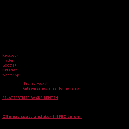
senaste åren, hur ser du på konkurrensen i de andra lagen?
– Ja det blir lite närmare till varje bortamatch nu, har lite för dålig koll på JAS
lagen i Göteborgs området eftersom vi tidigare år har mött lag från
Jönköping, men vet om att Landvetter (som vi hade i serien förra året) är
väldigt duktiga. Sedan har vi Pixbo som också är ett bra lag, så skulle nog
säga att dessa 2 lagen blir tuffast att slå.
Seriepremiär nu för tjejerna på söndag 20.00 borta mot Lindome
och Elli hoppas på att många tar sig dit för att se matchen!
Facebook
Twitter
Google+
Pinterest
WhatsApp
Förra artikeln
Premiärvecka!
Nästa artikel
Äntligen seriepremiär för herrarna
RELATERAT
MER AV SKRIBENTEN
Offensiv spets ansluter till FBC Lerum.