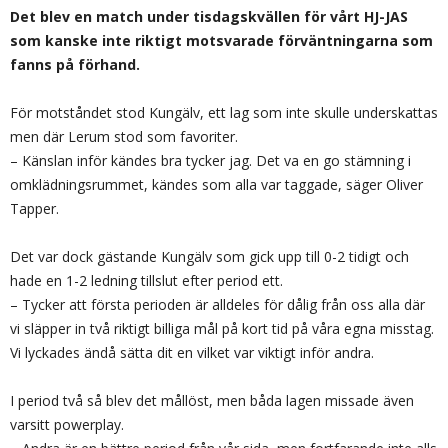
Det blev en match under tisdagskvällen för vårt HJ-JAS
som kanske inte riktigt motsvarade förväntningarna som
fanns på förhand.
För motståndet stod Kungälv, ett lag som inte skulle underskattas
men där Lerum stod som favoriter.
– Känslan inför kändes bra tycker jag. Det va en go stämning i
omklädningsrummet, kändes som alla var taggade, säger Oliver
Tapper.
Det var dock gästande Kungälv som gick upp till 0-2 tidigt och
hade en 1-2 ledning tillslut efter period ett.
– Tycker att första perioden är alldeles för dålig från oss alla där
vi släpper in två riktigt billiga mål på kort tid på våra egna misstag.
Vi lyckades ändå sätta dit en vilket var viktigt inför andra.
I period två så blev det mållöst, men båda lagen missade även
varsitt powerplay.