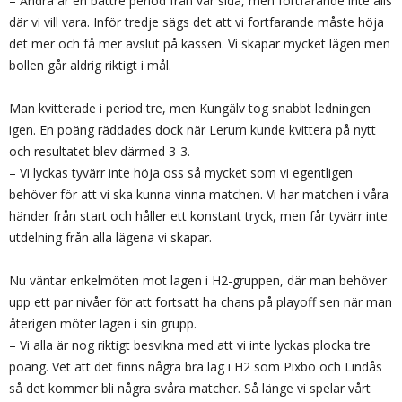
– Andra är en bättre period från vår sida, men fortfarande inte alls
där vi vill vara. Inför tredje sägs det att vi fortfarande måste höja
det mer och få mer avslut på kassen. Vi skapar mycket lägen men
bollen går aldrig riktigt i mål.
Man kvitterade i period tre, men Kungälv tog snabbt ledningen
igen. En poäng räddades dock när Lerum kunde kvittera på nytt
och resultatet blev därmed 3-3.
– Vi lyckas tyvärr inte höja oss så mycket som vi egentligen
behöver för att vi ska kunna vinna matchen. Vi har matchen i våra
händer från start och håller ett konstant tryck, men får tyvärr inte
utdelning från alla lägena vi skapar.
Nu väntar enkelmöten mot lagen i H2-gruppen, där man behöver
upp ett par nivåer för att fortsatt ha chans på playoff sen när man
återigen möter lagen i sin grupp.
– Vi alla är nog riktigt besvikna med att vi inte lyckas plocka tre
poäng. Vet att det finns några bra lag i H2 som Pixbo och Lindås
så det kommer bli några svåra matcher. Så länge vi spelar vårt