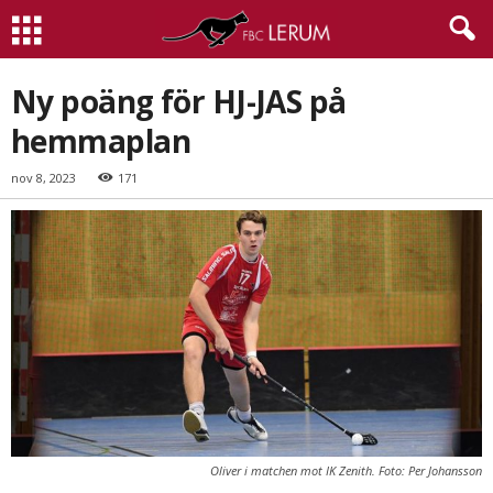
Ny poäng för HJ-JAS på
hemmaplan
nov 8, 2023
171
Oliver i matchen mot IK Zenith. Foto: Per Johansson