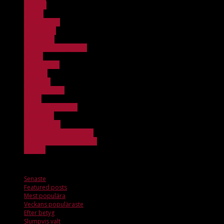
Bloggar
Damer
Damjuniorer
Dating Tips
FBC Aspen
FBC Lerum Integration
Herrar
Herrjuniorer
Klubben
Löpsedel
Officebloggen
Övrigt
Stängt för anmälan
Team Unik
Ungdomslag
Veckans hemmamatcher
Windows 11 Dll Kostenlos
X_ticker
Senaste
Senaste
Featured posts
Mest populära
Veckans populäraste
Efter betyg
Slumpvis valt