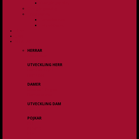
Övergångspolicy
Övergångspolicy
Organisation
Damsektionen
Herrsektionen
HERR
DAM
ALLA LAG
HERRAR
Allsvenskan
UTVECKLING HERR
Herr Div 3 / JAS
Herr USM
DAMER
Division 1 Region
Damveteraner
UTVECKLING DAM
Dam Div 2/JAS
POJKAR
P11
P12/P13
P14