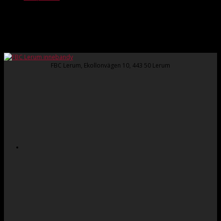
X_ticker
Inga artiklar att visa
FBC Lerum, Ekollonvägen 10, 443 50 Lerum