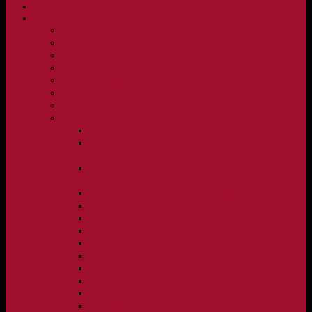
NYHETER
KLUBBEN
Vision och verksamhetsidé
Klubbpolicy och verksamhetsmanual
Medlems- och träningsavgifter
FBC Lerum in English
FBC Lerum i siffror
Föreningsshopen hos Innebandykungen
Sportrehab – vår partner för idrottsskador
Dokument
Ledarmanual FBC Lerum
Scheman för A-lags evenemang, Allsvenskan Herr,
Lerums Arena
Scheman för A-lags evenemang, Damer Division 1
Region, Lerums Arena
Caféinstruktion, Floorball Café Rydsberg
Caféinstruktion Lerums Arena
Instruktioner för sargvakter och maskotar
Matchklocka Rydsberg
Nya Torpskolan, ljudanläggning och matchklocka
Matchrutin barn- och ungdom
Manual, sekretariat för Blå nivå samt Ungdom C
Försäljningsaktiviteter
Idrottsförsäkring
Materialpolicy