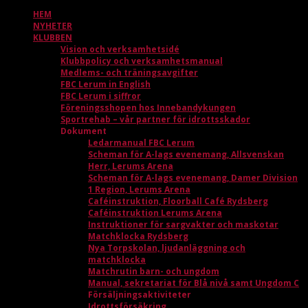
HEM
NYHETER
KLUBBEN
Vision och verksamhetsidé
Klubbpolicy och verksamhetsmanual
Medlems- och träningsavgifter
FBC Lerum in English
FBC Lerum i siffror
Föreningsshopen hos Innebandykungen
Sportrehab – vår partner för idrottsskador
Dokument
Ledarmanual FBC Lerum
Scheman för A-lags evenemang, Allsvenskan
Herr, Lerums Arena
Scheman för A-lags evenemang, Damer Division
1 Region, Lerums Arena
Caféinstruktion, Floorball Café Rydsberg
Caféinstruktion Lerums Arena
Instruktioner för sargvakter och maskotar
Matchklocka Rydsberg
Nya Torpskolan, ljudanläggning och
matchklocka
Matchrutin barn- och ungdom
Manual, sekretariat för Blå nivå samt Ungdom C
Försäljningsaktiviteter
Idrottsförsäkring