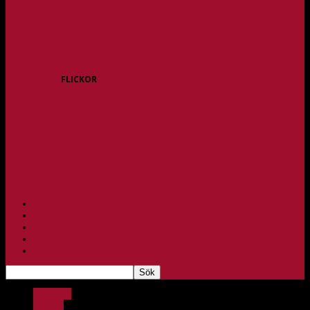
P15
P16
P17
P18
P/F 15/16 Gråbo
P/F 17/18 Gråbo
FLICKOR
F10/F11
F12
F13
F14
F15/F16
F17
F18
PARTNERS
BAGHEERA
TEAM UNIK
KONTAKT
FBC-LOTTERIET
Bagheera
Barnlag