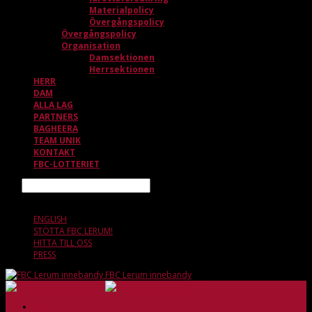
Materialpolicy
Övergångspolicy
Övergångspolicy
Organisation
Damsektionen
Herrsektionen
HERR
DAM
ALLA LAG
PARTNERS
BAGHEERA
TEAM UNIK
KONTAKT
FBC-LOTTERIET
Sök
8 AUGUSTI, 01.01
ENGLISH
STÖTTA FBC LERUM!
HITTA TILL OSS
PRESS
FBC Lerum innebandy
HEM