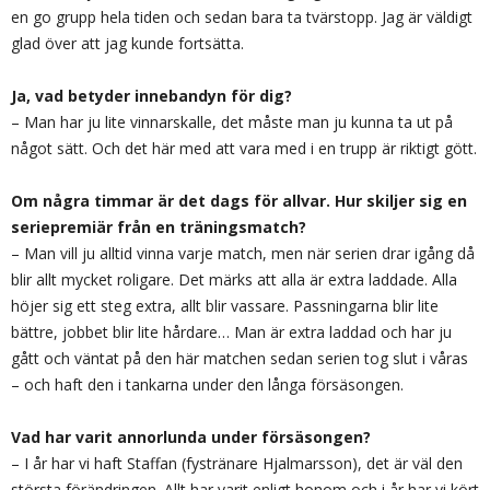
en go grupp hela tiden och sedan bara ta tvärstopp. Jag är väldigt
glad över att jag kunde fortsätta.
Ja, vad betyder innebandyn för dig?
– Man har ju lite vinnarskalle, det måste man ju kunna ta ut på
något sätt. Och det här med att vara med i en trupp är riktigt gött.
Om några timmar är det dags för allvar. Hur skiljer sig en
seriepremiär från en träningsmatch?
– Man vill ju alltid vinna varje match, men när serien drar igång då
blir allt mycket roligare. Det märks att alla är extra laddade. Alla
höjer sig ett steg extra, allt blir vassare. Passningarna blir lite
bättre, jobbet blir lite hårdare… Man är extra laddad och har ju
gått och väntat på den här matchen sedan serien tog slut i våras
– och haft den i tankarna under den långa försäsongen.
Vad har varit annorlunda under försäsongen?
– I år har vi haft Staffan (fystränare Hjalmarsson), det är väl den
största förändringen. Allt har varit enligt honom och i år har vi kört