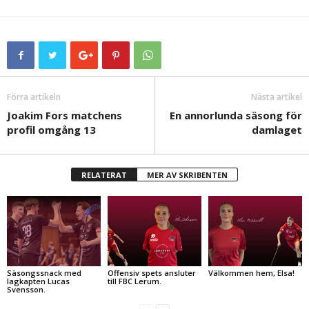
Förra artikeln
Nästa artikel
Joakim Fors matchens
En annorlunda säsong för
profil omgång 13
damlaget
RELATERAT
MER AV SKRIBENTEN
Säsongssnack med
Offensiv spets ansluter
Välkommen hem, Elsa!
lagkapten Lucas
till FBC Lerum.
Svensson.