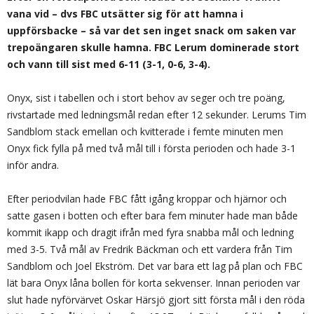
vana vid – dvs FBC utsätter sig för att hamna i
uppförsbacke – så var det sen inget snack om saken var
trepoängaren skulle hamna. FBC Lerum dominerade stort
och vann till sist med 6-11 (3-1, 0-6, 3-4).
Onyx, sist i tabellen och i stort behov av seger och tre poäng,
rivstartade med ledningsmål redan efter 12 sekunder. Lerums Tim
Sandblom stack emellan och kvitterade i femte minuten men
Onyx fick fylla på med två mål till i första perioden och hade 3-1
inför andra.
Efter periodvilan hade FBC fått igång kroppar och hjärnor och
satte gasen i botten och efter bara fem minuter hade man både
kommit ikapp och dragit ifrån med fyra snabba mål och ledning
med 3-5. Två mål av Fredrik Bäckman och ett vardera från Tim
Sandblom och Joel Ekström. Det var bara ett lag på plan och FBC
lät bara Onyx låna bollen för korta sekvenser. Innan perioden var
slut hade nyförvärvet Oskar Härsjö gjort sitt första mål i den röda