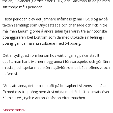
tröjan, 3-6-målet gjordes efter 13.07, och Bäckman fyllde på med
sitt tredje mål i perioden.
I sista perioden blev det jämnare målmässigt när FBC slog av på
takten samtidigt som Onyx satsade och chansade och fick in tre
mål men Lerum gjorde å andra sidan fyra varav tre av notoriske
poänggöraren Joel Ekström som därmed utökade sin ledning i
poängligan där han nu stoltserar med 54 poäng.
Det är tydligt att formkurvan hos vårt unga lag pekar stabilt
uppåt, man har blivit mer noggranna i försvarsspelet och gör färre
misstag och spelar med större självförtroende både offensivt och
defensivt.
”Gott att vinna, det är alltid tufft på bortaplan i Allsvenskan så att
få med oss tre poäng hem är vi nöjda med. En helt ok insats över
60 minuter!”, tyckte Anton Olofsson efter matchen.
Matchstatistik