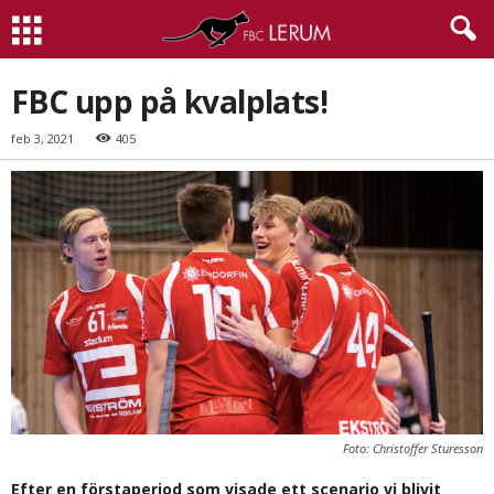
FBC upp på kvalplats!
feb 3, 2021
405
Foto: Christoffer Sturesson
Efter en förstaperiod som visade ett scenario vi blivit