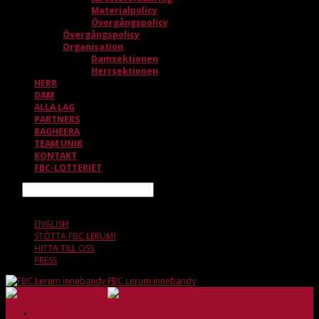
Materialpolicy
Övergångspolicy
Övergångspolicy
Organisation
Damsektionen
Herrsektionen
HERR
DAM
ALLA LAG
PARTNERS
BAGHEERA
TEAM UNIK
KONTAKT
FBC-LOTTERIET
Sök
7 AUGUSTI, 07.23
ENGLISH
STÖTTA FBC LERUM!
HITTA TILL OSS
PRESS
FBC Lerum innebandy
HEM