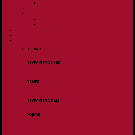
Övergångspolicy
Övergångspolicy
Organisation
Damsektionen
Herrsektionen
HERR
DAM
ALLA LAG
HERRAR
Allsvenskan
UTVECKLING HERR
Herr Div 3 / JAS
Herr USM
DAMER
Division 1 Region
Damveteraner
UTVECKLING DAM
Dam Div 2/JAS
POJKAR
P11
P12/P13
P14