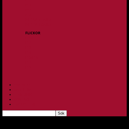
P15
P16
P17
P18
P/F 15/16 Gråbo
P/F 17/18 Gråbo
FLICKOR
F10/F11
F12
F13
F14
F15/F16
F17
F18
PARTNERS
BAGHEERA
TEAM UNIK
KONTAKT
FBC-LOTTERIET
Joakim Fors matchens profil omgång 13