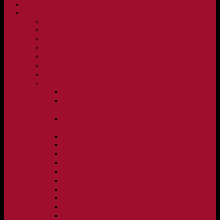
NYHETER
KLUBBEN
Vision och verksamhetsidé
Klubbpolicy och verksamhetsmanual
Medlems- och träningsavgifter
FBC Lerum in English
FBC Lerum i siffror
Föreningsshopen hos Innebandykungen
Sportrehab – vår partner för idrottsskador
Dokument
Ledarmanual FBC Lerum
Scheman för A-lags evenemang, Allsvenskan Herr,
Lerums Arena
Scheman för A-lags evenemang, Damer Division 1
Region, Lerums Arena
Caféinstruktion, Floorball Café Rydsberg
Caféinstruktion Lerums Arena
Instruktioner för sargvakter och maskotar
Matchklocka Rydsberg
Nya Torpskolan, ljudanläggning och matchklocka
Matchrutin barn- och ungdom
Manual, sekretariat för Blå nivå samt Ungdom C
Försäljningsaktiviteter
Idrottsförsäkring
Materialpolicy