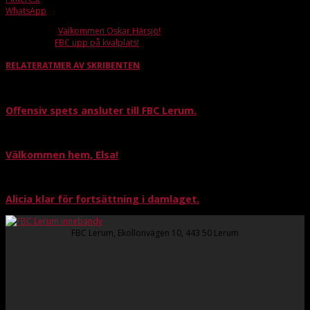
WhatsApp
Förra artikeln
Välkommen Oskar Härsjö!
Nästa artikel
FBC upp på kvalplats!
RELATERAT
MER AV SKRIBENTEN
Offensiv spets ansluter till FBC Lerum.
Välkommen hem, Elsa!
Alicia klar för fortsättning i damlaget.
FBC Lerum, Ekollonvägen 10, 443 50 Lerum