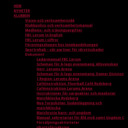
HEM
NYHETER
KLUBBEN
Vision och verksamhetsidé
Klubbpolicy och verksamhetsmanual
Medlems- och träningsavgifter
FBC Lerum in English
FBC Lerum i siffror
Föreningsshopen hos Innebandykungen
Sportrehab – vår partner för idrottsskador
Dokument
Ledarmanual FBC Lerum
Scheman för A-lags evenemang, Allsvenskan
Herr, Lerums Arena
Scheman för A-lags evenemang, Damer Division
1 Region, Lerums Arena
Caféinstruktion, Floorball Café Rydsberg
Caféinstruktion Lerums Arena
Instruktioner för sargvakter och maskotar
Matchklocka Rydsberg
Nya Torpskolan, ljudanläggning och
matchklocka
Matchrutin barn- och ungdom
Manual, sekretariat för Blå nivå samt Ungdom C
Försäljningsaktiviteter
Idrottsförsäkring