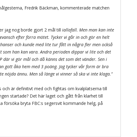
 målgesterna, Fredrik Bäckman, kommenterade matchen
er jag nog borde gjort 2 mål till
iallafall. Men man kan inte
vansch efter förra mötet. Tycker vi går in och gör en helt
chanser och kunde med lite tur fått in några fler men också
 som han kan vara. Andra perioden dippar vi lite och det
 PP där vi gör mål och då känns det som det vänder. Sen i
 kan gott åka hem med 3 poäng. Jag tycker vår form är bra
nte nöjda ännu. Men så länge vi vinner så ska vi inte klaga.”
och är definitivt med och fightas om kvalplatserna till
en startade? Det här laget och gått från klarhet till
a försöka bryta FBC:s segersvit kommande helg, på