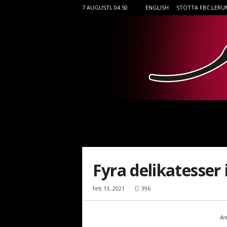
7 AUGUSTI, 04.50
ENGLISH
STÖTTA FBC LERU
F
B
C
L
e
r
Fyra delikatesser 
u
m
feb 13, 2021
396
i
n
n
Ant
e