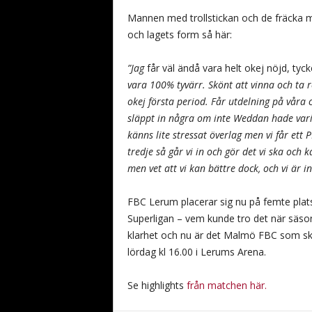
Mannen med trollstickan och de fräcka
och lagets form så här:
”Jag
får väl ändå vara helt okej nöjd, tyck
vara 100% tyvärr. Skönt att vinna och ta re
okej första period. Får utdelning på våra 
släppt in några om inte Weddan hade varit
känns lite stressat överlag men vi får ett
tredje så går vi in och gör det vi ska och
men vet att vi kan bättre dock, och vi är i
FBC Lerum placerar sig nu på femte plats 
Superligan – vem kunde tro det när säsong
klarhet och nu är det Malmö FBC som sk
lördag kl 16.00 i Lerums Arena.
Se highlights
från matchen här.