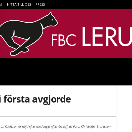
M!
HITTA TILL OSS
PRESS
i första avgjorde
on Olofsson är nöjd efter med laget efter årsskiftet! Foto: Christoffer Sturesson