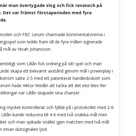
 när man övertygade slog och fick revansch på
-3). Det var främst förstaperioden med fyra
de.
a perioden och FBC Lerum charmade kommentatorerna i
ingsspel som ledde fram till de fyra målen signerade
vå mål av Noah Johansson.
mtidigt som Lillån fick ordning på sitt spel och man
unde skapa ett bekvämt avstånd genom mål i powerplay i
Ekström satte 2-5 med ett patenterat handledsskott som
erum hade Viktor Wedlin att tacka att det inte blev fler
äddningar när Lillån skapade sina chanser.
ng mycket kontrollerat och fyllde på i protokollet med 2-6
 Lillån kunde reducera till 4-6 med två snabba mål men
taket och man spikade istället igen matchen med två mål
 innan slutsignalen ljöd.