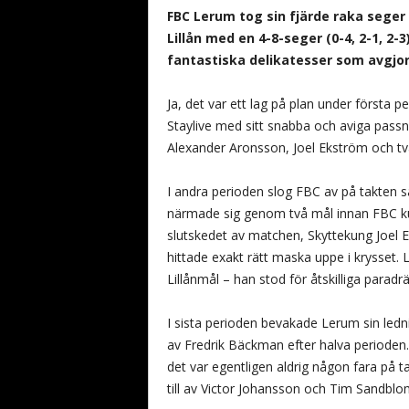
b
FBC Lerum tog sin fjärde raka seger
a
Lillån med en 4-8-seger (0-4, 2-1, 2
n
fantastiska delikatesser som avgjor
d
y
Ja, det var ett lag på plan under först
Staylive med sitt snabba och aviga passn
Alexander Aronsson, Joel Ekström och t
I andra perioden slog FBC av på takten sa
närmade sig genom två mål innan FBC k
slutskedet av matchen, Skyttekung Joel 
hittade exakt rätt maska uppe i krysset. L
Lillånmål – han stod för åtskilliga paradr
I sista perioden bevakade Lerum sin ledni
av Fredrik Bäckman efter halva perioden.
det var egentligen aldrig någon fara på 
till av Victor Johansson och Tim Sandblom