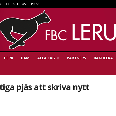
M!
HITTA TILL OSS
PRESS
HERR
DAM
ALLA LAG
PARTNERS
BAGHEERA
iga pjäs att skriva nytt