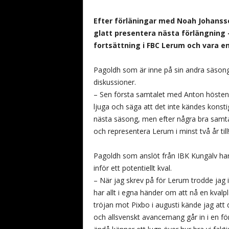
b
a
Efter förläningar med Noah Johansso
n
glatt presentera nästa förlängning 
d
fortsättning i FBC Lerum och vara en
y
Pagoldh som är inne på sin andra säsong i
diskussioner.
– Sen första samtalet med Anton hösten 
ljuga och säga att det inte kändes konst
nästa säsong, men efter några bra samta
och representera Lerum i minst två år till
Pagoldh som anslöt från IBK Kungälv har
inför ett potentiellt kval.
– När jag skrev på för Lerum trodde jag in
har allt i egna händer om att nå en kvalp
tröjan mot Pixbo i augusti kände jag att 
och allsvenskt avancemang går in i en fö