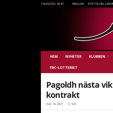
7 AUGUSTI, 18.47
ENGLISH
STÖTTA FBC LERU
F
HEM
NYHETER
KLUBBEN
B
C
FBC-LOTTERIET
L
e
r
Pagoldh nästa vikt
u
m
kontrakt
i
n
mar 14, 2021
526
n
e