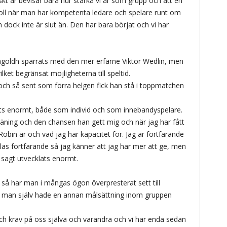
skt är bevisar bara hur starka vi är som grupp och att en
n roll när man har kompetenta ledare och spelare runt om
om dock inte är slut än. Den har bara börjat och vi har
agoldh sparrats med den mer erfarne Viktor Wedlin, men
ket begränsat möjligheterna till speltid.
och så sent som förra helgen fick han stå i toppmatchen
lats enormt, både som individ och som innebandyspelare.
räning och den chansen han gett mig och när jag har fått
Robin är och vad jag har kapacitet för. Jag är fortfarande
klas fortfarande så jag känner att jag har mer att ge, men
m sagt utvecklats enormt.
e så har man i mångas ögon överpresterat sett till
 man själv hade en annan målsättning inom gruppen
och krav på oss själva och varandra och vi har enda sedan