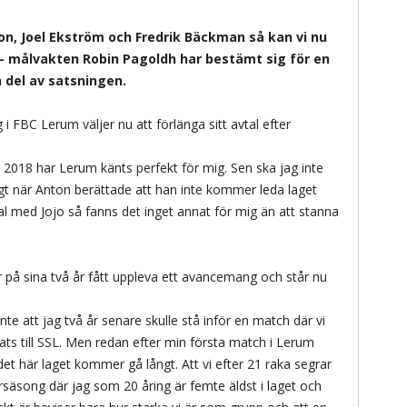
n, Joel Ekström och Fredrik Bäckman så kan vi nu
– målvakten Robin Pagoldh har bestämt sig för en
 del av satsningen.
 FBC Lerum väljer nu att förlänga sitt avtal efter
2018 har Lerum känts perfekt för mig. Sen ska jag inte
igt när Anton berättade att han inte kommer leda laget
l med Jojo så fanns det inget annat för mig än att stanna
!
 på sina två år fått uppleva ett avancemang och står nu
te att jag två år senare skulle stå inför en match där vi
lats till SSL. Men redan efter min första match i Lerum
det här laget kommer gå långt. Att vi efter 21 raka segrar
rsäsong där jag som 20 åring är femte äldst i laget och