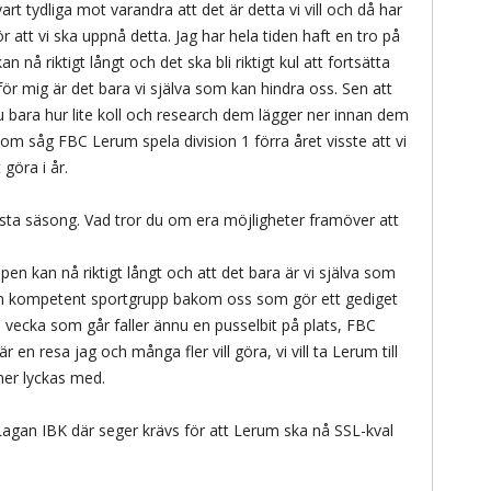
art tydliga mot varandra att det är detta vi vill och då har
att vi ska uppnå detta. Jag har hela tiden haft en tro på
 nå riktigt långt och det ska bli riktigt kul att fortsätta
för mig är det bara vi själva som kan hindra oss. Sen att
u bara hur lite koll och research dem lägger ner innan dem
som såg FBC Lerum spela division 1 förra året visste att vi
göra i år.
 nästa säsong. Vad tror du om era möjligheter framöver att
en kan nå riktigt långt och att det bara är vi själva som
r en kompetent sportgrupp bakom oss som gör ett gediget
e vecka som går faller ännu en pusselbit på plats, FBC
en resa jag och många fler vill göra, vi vill ta Lerum till
mer lyckas med.
gan IBK där seger krävs för att Lerum ska nå SSL-kval