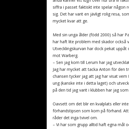
ändå känner ett lugn över hur bra vi fakti
siffra i passet faktiskt inte spelar någo
sig. Det har varit en jävligt rolig resa, s
mycket kvar att ge.
Med sin unga ålder (född 2000) så har P
har haft lite problem med skador också vil
Utvecklingskurvan har dock pekat uppåt 
mot Warberg.
– Sen jag kom till Lerum har jag utveck
Jag har mycket att tacka Anton för den t
chansen tycker jag att jag har visat vem 
ung (kanske inte i detta laget) och utvec
på den tid jag varit i klubben har jag so
Oavsett om det blir en kvalplats eller int
förhandstipsen som kom på förhand. Att
råder det inga tvivel om.
– Vi har som grupp alltid haft egna mål 