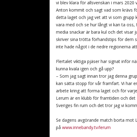
vi blev klara för allsvenskan i mars 2020 v
Anton kommit och sagt vad som krävs för 
detta laget och jag vet att vi som grupp kan
vara med och se hur långt vi kan ta oss, 
media snackar är bara kul och det visar j
skriver sina trötta förhandstips för dem 
inte hade något i de nedre regionerna att 
Flertalet viktiga pjäser har signat inför
kunna kvala igen och gå upp?
– Som jag sagt innan tror jag denna grupp
kan sätta stopp för vår framfart. Vi ha
arbete kring att forma laget och för varj
Lerum är en klubb för framtiden och det är 
Sveriges fin rum och det tror jag vi kom
Se dagens avgörande match borta mot La
på
www.innebandy.tv/lerum