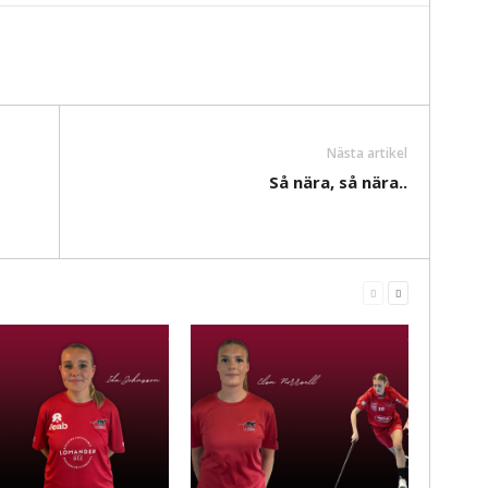
Nästa artikel
Så nära, så nära..