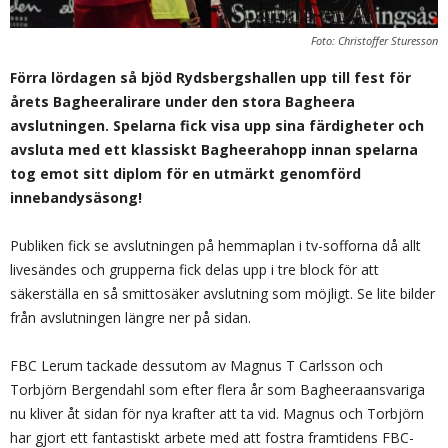
Foto: Christoffer Sturesson
Förra lördagen så bjöd Rydsbergshallen upp till fest för
årets Bagheeralirare under den stora Bagheera
avslutningen. Spelarna fick visa upp sina färdigheter och
avsluta med ett klassiskt Bagheerahopp innan spelarna
tog emot sitt diplom för en utmärkt genomförd
innebandysäsong!
Publiken fick se avslutningen på hemmaplan i tv-sofforna då allt
livesändes och grupperna fick delas upp i tre block för att
säkerställa en så smittosäker avslutning som möjligt. Se lite bilder
från avslutningen längre ner på sidan.
FBC Lerum tackade dessutom av Magnus T Carlsson och
Torbjörn Bergendahl som efter flera år som Bagheeraansvariga
nu kliver åt sidan för nya krafter att ta vid. Magnus och Torbjörn
har gjort ett fantastiskt arbete med att fostra framtidens FBC-