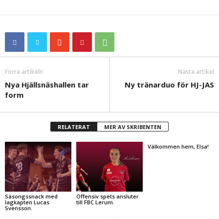
Förra artikeln
Nästa artikel
Nya Hjällsnäshallen tar
Ny tränarduo för HJ-JAS
form
RELATERAT
MER AV SKRIBENTEN
Välkommen hem, Elsa!
Säsongssnack med
Offensiv spets ansluter
lagkapten Lucas
till FBC Lerum.
Svensson.