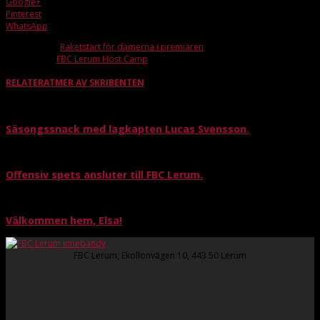
Google+
Pinterest
WhatsApp
Förra artikeln
Raketstart för damerna i premiären
Nästa artikel
FBC Lerum Höst Camp
RELATERAT
MER AV SKRIBENTEN
Säsongssnack med lagkapten Lucas Svensson.
Offensiv spets ansluter till FBC Lerum.
Välkommen hem, Elsa!
FBC Lerum, Ekollonvägen 10, 443 50 Lerum