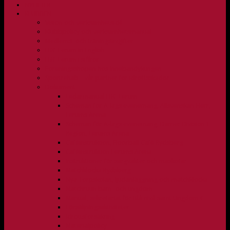
NYHETER
KLUBBEN
Vision och verksamhetsidé
Klubbpolicy och verksamhetsmanual
Medlems- och träningsavgifter
FBC Lerum in English
FBC Lerum i siffror
Föreningsshopen hos Innebandykungen
Sportrehab – vår partner för idrottsskador
Dokument
Ledarmanual FBC Lerum
Scheman för A-lags evenemang, Allsvenskan Herr,
Lerums Arena
Scheman för A-lags evenemang, Damer Division 1
Region, Lerums Arena
Caféinstruktion, Floorball Café Rydsberg
Caféinstruktion Lerums Arena
Instruktioner för sargvakter och maskotar
Matchklocka Rydsberg
Nya Torpskolan, ljudanläggning och matchklocka
Matchrutin barn- och ungdom
Manual, sekretariat för Blå nivå samt Ungdom C
Försäljningsaktiviteter
Idrottsförsäkring
Materialpolicy