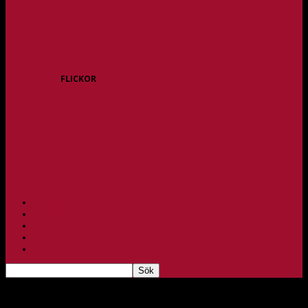
P15
P16
P17
P18
P/F 15/16 Gråbo
P/F 17/18 Gråbo
FLICKOR
F10/F11
F12
F13
F14
F15/F16
F17
F18
PARTNERS
BAGHEERA
TEAM UNIK
KONTAKT
FBC-LOTTERIET
Seriepremiär för U-laget i H2