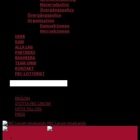
Materialpolicy
Övergångspolicy
Övergångspolicy
Organisation
Damsektionen
Herrsektionen
HERR
DAM
ALLA LAG
PARTNERS
BAGHEERA
TEAM UNIK
KONTAKT
FBC-LOTTERIET
Sök
8 AUGUSTI, 19.05
ENGLISH
STÖTTA FBC LERUM!
HITTA TILL OSS
PRESS
FBC Lerum innebandy
HEM