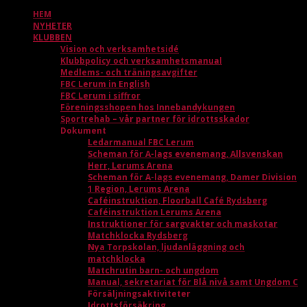
HEM
NYHETER
KLUBBEN
Vision och verksamhetsidé
Klubbpolicy och verksamhetsmanual
Medlems- och träningsavgifter
FBC Lerum in English
FBC Lerum i siffror
Föreningsshopen hos Innebandykungen
Sportrehab – vår partner för idrottsskador
Dokument
Ledarmanual FBC Lerum
Scheman för A-lags evenemang, Allsvenskan
Herr, Lerums Arena
Scheman för A-lags evenemang, Damer Division
1 Region, Lerums Arena
Caféinstruktion, Floorball Café Rydsberg
Caféinstruktion Lerums Arena
Instruktioner för sargvakter och maskotar
Matchklocka Rydsberg
Nya Torpskolan, ljudanläggning och
matchklocka
Matchrutin barn- och ungdom
Manual, sekretariat för Blå nivå samt Ungdom C
Försäljningsaktiviteter
Idrottsförsäkring