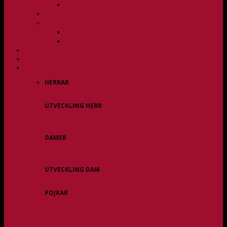
Övergångspolicy
Övergångspolicy
Organisation
Damsektionen
Herrsektionen
HERR
DAM
ALLA LAG
HERRAR
Allsvenskan
UTVECKLING HERR
Herr Div 3 / JAS
Herr USM
DAMER
Division 1 Region
Damveteraner
UTVECKLING DAM
Dam Div 2/JAS
POJKAR
P11
P12/P13
P14