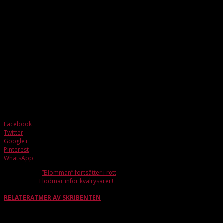
imponerande poängsnitt.
– I början av säsongen så brydde jag mig inte så jättemycket, men sen när
det rullade på bra med poängskörden så började jag tänka lite på den. Jag
ville vara den som gjorde flest poäng i Lerum 🙂
Playoff mot lindås framöver. Tankar kring den?
– Det kommer att bli en tuff match, lindås är duktiga när det väl gäller
någonting. Kommer vi upp i nivå och sätter våra grunder så tror jag dock att
vi kommer att vinna. Det gäller att vara ödmjuk inför uppgiften.
Playoff matchen mot Lindås kommer att spelas söndag 10 april i
Rydsbergshallen. Biljettinfo inom kort.
Facebook
Twitter
Google+
Pinterest
WhatsApp
Förra artikeln
”Blomman” fortsätter i rött
Nästa artikel
Flodmar inför kvalrysaren!
RELATERAT
MER AV SKRIBENTEN