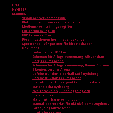
HEM
NYHETER
KLUBBEN
Vision och verksamhetsidé
Klubbpolicy och verksamhetsmanual
Medlems- och träningsavgifter
FBC Lerum in English
FBC Lerum i siffror
Föreningsshopen hos Innebandykungen
Sportrehab – vår partner för idrottsskador
Dokument
Ledarmanual FBC Lerum
Scheman för A-lags evenemang, Allsvenskan
Herr, Lerums Arena
Scheman för A-lags evenemang, Damer Division
1 Region, Lerums Arena
Caféinstruktion, Floorball Café Rydsberg
Caféinstruktion Lerums Arena
Instruktioner för sargvakter och maskotar
Matchklocka Rydsberg
Nya Torpskolan, ljudanläggning och
matchklocka
Matchrutin barn- och ungdom
Manual, sekretariat för Blå nivå samt Ungdom C
Försäljningsaktiviteter
Idrottsförsäkring