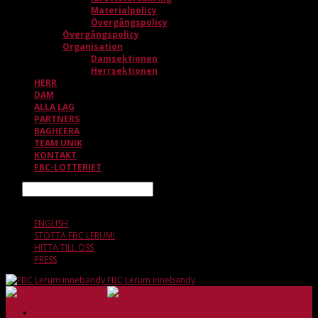
Materialpolicy
Övergångspolicy
Övergångspolicy
Organisation
Damsektionen
Herrsektionen
HERR
DAM
ALLA LAG
PARTNERS
BAGHEERA
TEAM UNIK
KONTAKT
FBC-LOTTERIET
Sök
8 AUGUSTI, 09.29
ENGLISH
STÖTTA FBC LERUM!
HITTA TILL OSS
PRESS
FBC Lerum innebandy
HEM