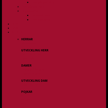
Övergångspolicy
Övergångspolicy
Organisation
Damsektionen
Herrsektionen
HERR
DAM
ALLA LAG
HERRAR
Allsvenskan
UTVECKLING HERR
Herr Div 3 / JAS
Herr USM
DAMER
Division 1 Region
Damveteraner
UTVECKLING DAM
Dam Div 2/JAS
POJKAR
P11
P12/P13
P14