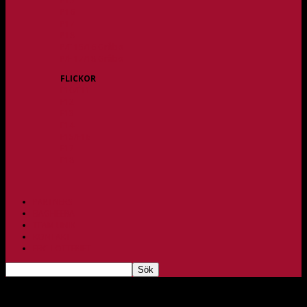
P15
P16
P17
P18
P/F 15/16 Gråbo
P/F 17/18 Gråbo
FLICKOR
F10/F11
F12
F13
F14
F15/F16
F17
F18
PARTNERS
BAGHEERA
TEAM UNIK
KONTAKT
FBC-LOTTERIET
Playoff nästa för HJ-JAS