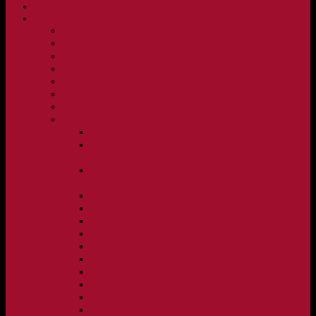
NYHETER
KLUBBEN
Vision och verksamhetsidé
Klubbpolicy och verksamhetsmanual
Medlems- och träningsavgifter
FBC Lerum in English
FBC Lerum i siffror
Föreningsshopen hos Innebandykungen
Sportrehab – vår partner för idrottsskador
Dokument
Ledarmanual FBC Lerum
Scheman för A-lags evenemang, Allsvenskan Herr,
Lerums Arena
Scheman för A-lags evenemang, Damer Division 1
Region, Lerums Arena
Caféinstruktion, Floorball Café Rydsberg
Caféinstruktion Lerums Arena
Instruktioner för sargvakter och maskotar
Matchklocka Rydsberg
Nya Torpskolan, ljudanläggning och matchklocka
Matchrutin barn- och ungdom
Manual, sekretariat för Blå nivå samt Ungdom C
Försäljningsaktiviteter
Idrottsförsäkring
Materialpolicy