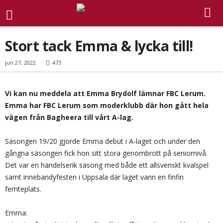
Stort tack Emma & lycka till!
jun 27, 2022
473
Vi kan nu meddela att Emma Brydolf lämnar FBC Lerum.
Emma har FBC Lerum som moderklubb där hon gått hela
vägen från Bagheera till vårt A-lag.
Säsongen 19/20 gjorde Emma debut i A-laget och under den
gångna säsongen fick hon sitt stora genombrott på seniornivå.
Det var en händelserik säsong med både ett allsvenskt kvalspel
samt innebandyfesten i Uppsala där laget vann en finfin
femteplats.
Emma: