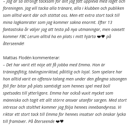
–
Jag är så otroligt tacksam för allt jag fått uppleva med laget och
föreningen. Jag vill tacka alla tränare, alla i klubben och publiken
som alltid varit där och stöttat oss. Men ett extra stort tack till
mina lagkamrater som jag kommer sakna enormt. Efter 13
fantastiska år väljer jag att testa på nya utmaningar, men oavsett
kommer FBC Lerum alltid ha en plats i mitt hjärta
❤️🖤
på
återseende
!
Mattias Flodén kommenterar:
– Det har varit ett nöje att få jobba med Emma. Hon är
träningsflitig, tävlingsinriktad, pålitlig och lojal. Som spelare har
hon alltid varit en offensiv talang men under den gångna säsongen
föll fler bitar på plats samtidigt som hennes spel med boll
spetsades till ytterligare. Emma har också vuxit mycket som
människa och tagit ett allt större ansvar utanför sargen. Med stort
intresse och stolthet kommer jag följa hennes innebandyresa. Vi
riktar ett stort tack till Emma för hennes insatser och önskar lycka
till framöver. På återseende
❤️🖤