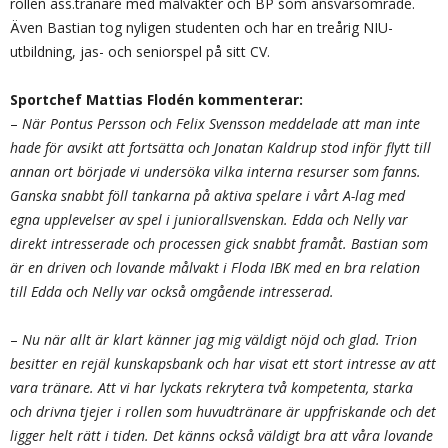
rollen ass.tränare med målvakter och BP som ansvarsområde.
Även Bastian tog nyligen studenten och har en treårig NIU-
utbildning, jas- och seniorspel på sitt CV.
Sportchef Mattias Flodén kommenterar:
–
När Pontus Persson och Felix Svensson meddelade att man inte
hade för avsikt att fortsätta och Jonatan Kaldrup stod inför flytt till
annan ort började vi undersöka vilka interna resurser som fanns.
Ganska snabbt föll tankarna på aktiva spelare i vårt A-lag med
egna upplevelser av spel i juniorallsvenskan. Edda och Nelly var
direkt intresserade och processen gick snabbt framåt. Bastian som
är en driven och lovande målvakt i Floda IBK med en bra relation
till Edda och Nelly var också omgående intresserad.
–
Nu när allt är klart känner jag mig väldigt nöjd och glad. Trion
besitter en rejäl kunskapsbank och har visat ett stort intresse av att
vara tränare. Att vi har lyckats rekrytera två kompetenta, starka
och drivna tjejer i rollen som huvudtränare är uppfriskande och det
ligger helt rätt i tiden. Det känns också väldigt bra att våra lovande