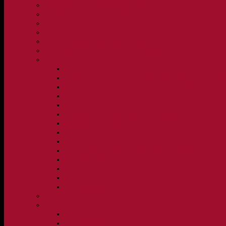
Klubbpolicy och verksamhetsmanual
Medlems- och träningsavgifter
FBC Lerum in English
FBC Lerum i siffror
Föreningsshopen hos Innebandykungen
Sportrehab – vår partner för idrottsskador
Dokument
Ledarmanual FBC Lerum
Scheman för A-lags evenemang, Allsvenskan Herr, Leru
Scheman för A-lags evenemang, Damer Division 1 Regio
Caféinstruktion, Floorball Café Rydsberg
Caféinstruktion Lerums Arena
Instruktioner för sargvakter och maskotar
Matchklocka Rydsberg
Nya Torpskolan, ljudanläggning och matchklocka
Matchrutin barn- och ungdom
Manual, sekretariat för Blå nivå samt Ungdom C
Försäljningsaktiviteter
Idrottsförsäkring
Materialpolicy
Övergångspolicy
Övergångspolicy
Organisation
Damsektionen
Herrsektionen