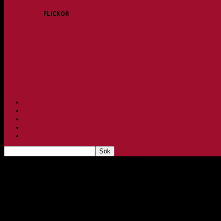
FLICKOR
F10/F11
F12
F13
F14
F15/F16
F17
F18
PARTNERS
BAGHEERA
TEAM UNIK
KONTAKT
FBC-LOTTERIET
Allt inför seriepremiären i division 2
sep 29, 2022
294
Efter en tids längtan är det dags för vårt ”U-lag” som nu kliver in 