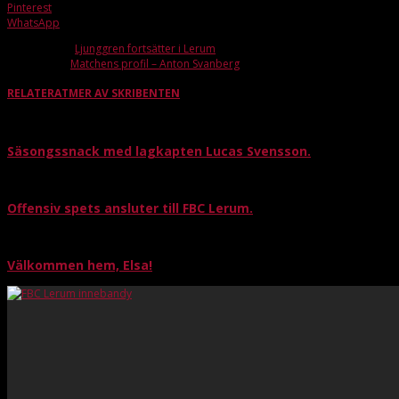
Pinterest
WhatsApp
Förra artikeln
Ljunggren fortsätter i Lerum
Nästa artikel
Matchens profil – Anton Svanberg
RELATERAT
MER AV SKRIBENTEN
Säsongssnack med lagkapten Lucas Svensson.
Offensiv spets ansluter till FBC Lerum.
Välkommen hem, Elsa!