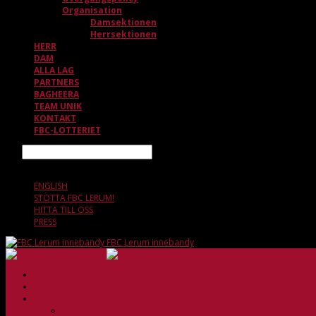
Organisation
Damsektionen
Herrsektionen
HERR
DAM
ALLA LAG
PARTNERS
BAGHEERA
TEAM UNIK
KONTAKT
FBC-LOTTERIET
Sök
9 AUGUSTI, 09.20
ENGLISH
STÖTTA FBC LERUM!
HITTA TILL OSS
PRESS
FBC Lerum innebandy
HEM
NYHETER
KLUBBEN
Vision och verksamhetsidé