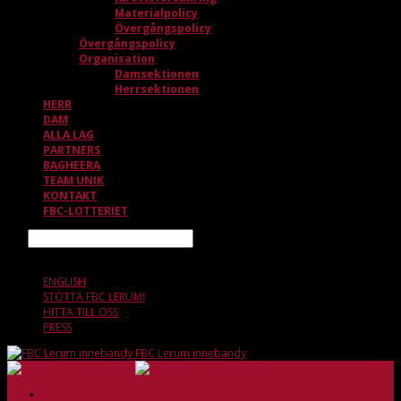
Materialpolicy
Övergångspolicy
Övergångspolicy
Organisation
Damsektionen
Herrsektionen
HERR
DAM
ALLA LAG
PARTNERS
BAGHEERA
TEAM UNIK
KONTAKT
FBC-LOTTERIET
Sök
9 AUGUSTI, 09.55
ENGLISH
STÖTTA FBC LERUM!
HITTA TILL OSS
PRESS
FBC Lerum innebandy
HEM