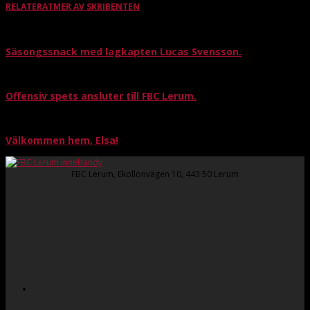
RELATERAT
MER AV SKRIBENTEN
Säsongssnack med lagkapten Lucas Svensson.
Offensiv spets ansluter till FBC Lerum.
Välkommen hem, Elsa!
FBC Lerum, Ekollonvägen 10, 443 50 Lerum