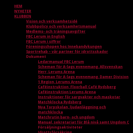
HEM
NYHETER
KLUBBEN
Vision och verksamhetsidé
Klubbpolicy och verksamhetsmanual
Medlems- och träningsavgifter
FBC Lerum in English
FBC Lerum i siffror
Föreningsshopen hos Innebandykungen
Sportrehab – vår partner för idrottsskador
Dokument
Ledarmanual FBC Lerum
Scheman för A-lags evenemang, Allsvenskan
Herr, Lerums Arena
Scheman för A-lags evenemang, Damer Division
1 Region, Lerums Arena
Caféinstruktion, Floorball Café Rydsberg
Caféinstruktion Lerums Arena
Instruktioner för sargvakter och maskotar
Matchklocka Rydsberg
Nya Torpskolan, ljudanläggning och
matchklocka
Matchrutin barn- och ungdom
Manual, sekretariat för Blå nivå samt Ungdom C
Försäljningsaktiviteter
Idrottsförsäkring