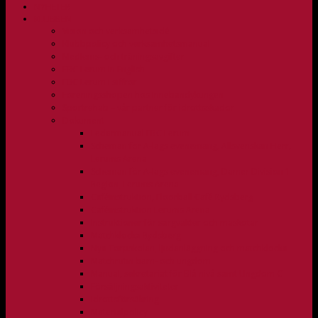
NYHETER
KLUBBEN
Vision och verksamhetsidé
Klubbpolicy och verksamhetsmanual
Medlems- och träningsavgifter
FBC Lerum in English
FBC Lerum i siffror
Föreningsshopen hos Innebandykungen
Sportrehab – vår partner för idrottsskador
Dokument
Ledarmanual FBC Lerum
Scheman för A-lags evenemang, Allsvenskan Herr,
Lerums Arena
Scheman för A-lags evenemang, Damer Division 1
Region, Lerums Arena
Caféinstruktion, Floorball Café Rydsberg
Caféinstruktion Lerums Arena
Instruktioner för sargvakter och maskotar
Matchklocka Rydsberg
Nya Torpskolan, ljudanläggning och matchklocka
Matchrutin barn- och ungdom
Manual, sekretariat för Blå nivå samt Ungdom C
Försäljningsaktiviteter
Idrottsförsäkring
Materialpolicy