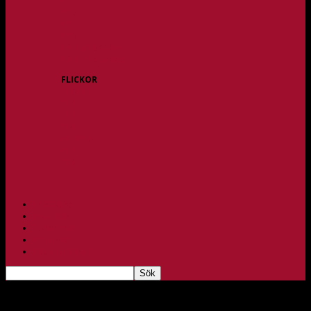
P15
P16
P17
P18
P/F 15/16 Gråbo
P/F 17/18 Gråbo
FLICKOR
F10/F11
F12
F13
F14
F15/F16
F17
F18
PARTNERS
BAGHEERA
TEAM UNIK
KONTAKT
FBC-LOTTERIET
Damakademi går in i USM-kvalet