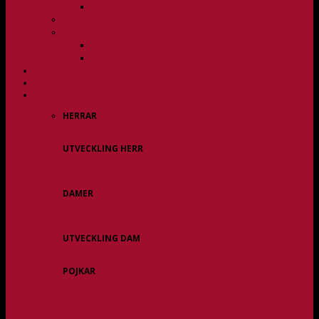
Övergångspolicy
Övergångspolicy
Organisation
Damsektionen
Herrsektionen
HERR
DAM
ALLA LAG
HERRAR
Allsvenskan
UTVECKLING HERR
Herr Div 3 / JAS
Herr USM
DAMER
Division 1 Region
Damveteraner
UTVECKLING DAM
Dam Div 2/JAS
POJKAR
P11
P12/P13
P14