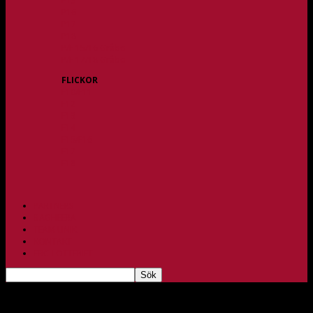
P15
P16
P17
P18
P/F 15/16 Gråbo
P/F 17/18 Gråbo
FLICKOR
F10/F11
F12
F13
F14
F15/F16
F17
F18
PARTNERS
BAGHEERA
TEAM UNIK
KONTAKT
FBC-LOTTERIET
Viktigt hemmamöte mot Mölndal