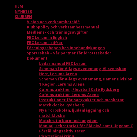
HEM
NYHETER
KLUBBEN
Vision och verksamhetsidé
Klubbpolicy och verksamhetsmanual
Medlems- och träningsavgifter
FBC Lerum in English
FBC Lerum i siffror
Föreningsshopen hos Innebandykungen
Sportrehab – vår partner för idrottsskador
Dokument
Ledarmanual FBC Lerum
Scheman för A-lags evenemang, Allsvenskan
Herr, Lerums Arena
Scheman för A-lags evenemang, Damer Division
1 Region, Lerums Arena
Caféinstruktion, Floorball Café Rydsberg
Caféinstruktion Lerums Arena
Instruktioner för sargvakter och maskotar
Matchklocka Rydsberg
Nya Torpskolan, ljudanläggning och
matchklocka
Matchrutin barn- och ungdom
Manual, sekretariat för Blå nivå samt Ungdom C
Försäljningsaktiviteter
Idrottsförsäkring