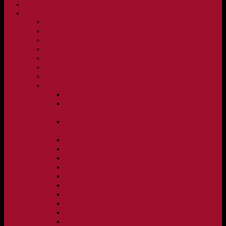
NYHETER
KLUBBEN
Vision och verksamhetsidé
Klubbpolicy och verksamhetsmanual
Medlems- och träningsavgifter
FBC Lerum in English
FBC Lerum i siffror
Föreningsshopen hos Innebandykungen
Sportrehab – vår partner för idrottsskador
Dokument
Ledarmanual FBC Lerum
Scheman för A-lags evenemang, Allsvenskan Herr,
Lerums Arena
Scheman för A-lags evenemang, Damer Division 1
Region, Lerums Arena
Caféinstruktion, Floorball Café Rydsberg
Caféinstruktion Lerums Arena
Instruktioner för sargvakter och maskotar
Matchklocka Rydsberg
Nya Torpskolan, ljudanläggning och matchklocka
Matchrutin barn- och ungdom
Manual, sekretariat för Blå nivå samt Ungdom C
Försäljningsaktiviteter
Idrottsförsäkring
Materialpolicy