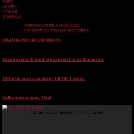
Twitter
Google+
Pinterest
WhatsApp
Förra artikeln
Damakademi går in i USM-kvalet
Nästa artikel
Trendbrott och storseger mot Mölndal
RELATERAT
MER AV SKRIBENTEN
Säsongssnack med lagkapten Lucas Svensson.
Offensiv spets ansluter till FBC Lerum.
Välkommen hem, Elsa!
FBC Lerum, Ekollonvägen 10, 443 50 Lerum