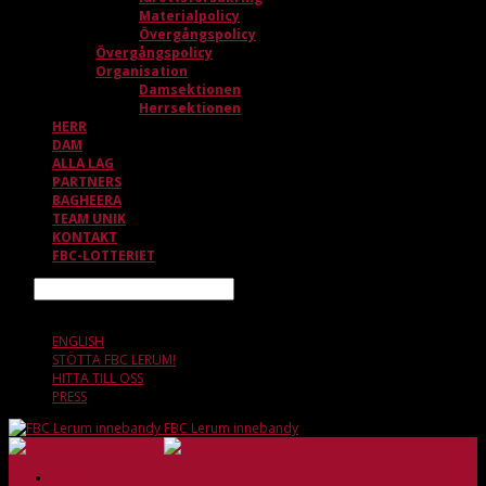
Materialpolicy
Övergångspolicy
Övergångspolicy
Organisation
Damsektionen
Herrsektionen
HERR
DAM
ALLA LAG
PARTNERS
BAGHEERA
TEAM UNIK
KONTAKT
FBC-LOTTERIET
Sök
9 AUGUSTI, 11.25
ENGLISH
STÖTTA FBC LERUM!
HITTA TILL OSS
PRESS
FBC Lerum innebandy
HEM