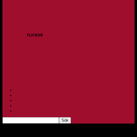
P15
P16
P17
P18
P/F 15/16 Gråbo
P/F 17/18 Gråbo
FLICKOR
F10/F11
F12
F13
F14
F15/F16
F17
F18
PARTNERS
BAGHEERA
TEAM UNIK
KONTAKT
FBC-LOTTERIET
Derby väntas i sista omgången