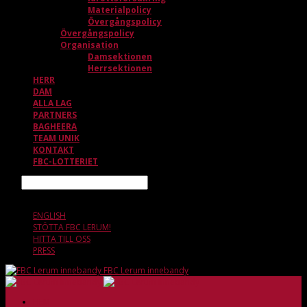
Materialpolicy
Övergångspolicy
Övergångspolicy
Organisation
Damsektionen
Herrsektionen
HERR
DAM
ALLA LAG
PARTNERS
BAGHEERA
TEAM UNIK
KONTAKT
FBC-LOTTERIET
Sök
8 AUGUSTI, 09.54
ENGLISH
STÖTTA FBC LERUM!
HITTA TILL OSS
PRESS
FBC Lerum innebandy
HEM