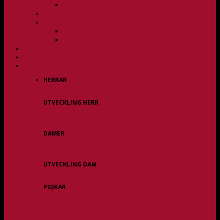
Övergångspolicy
Övergångspolicy
Organisation
Damsektionen
Herrsektionen
HERR
DAM
ALLA LAG
HERRAR
Allsvenskan
UTVECKLING HERR
Herr Div 3 / JAS
Herr USM
DAMER
Division 1 Region
Damveteraner
UTVECKLING DAM
Dam Div 2/JAS
POJKAR
P11
P12/P13
P14