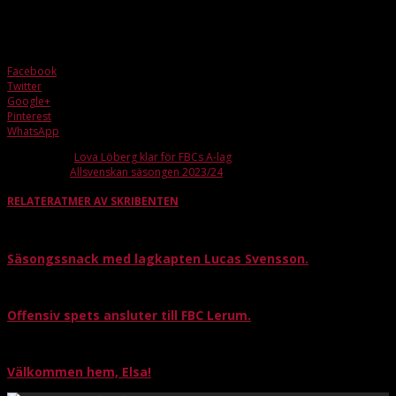
Jag vill se att vi går ut och gör exakt det vi pratat om i veckan, då kommer vi
vinna denna matchen.
Facebook
Twitter
Google+
Pinterest
WhatsApp
Förra artikeln
Lova Löberg klar för FBCs A-lag
Nästa artikel
Allsvenskan säsongen 2023/24
RELATERAT
MER AV SKRIBENTEN
Säsongssnack med lagkapten Lucas Svensson.
Offensiv spets ansluter till FBC Lerum.
Välkommen hem, Elsa!