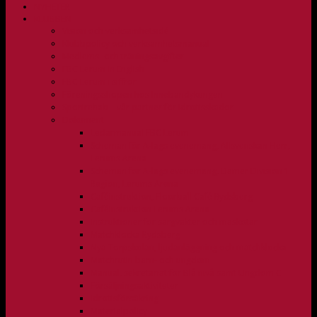
NYHETER
KLUBBEN
Vision och verksamhetsidé
Klubbpolicy och verksamhetsmanual
Medlems- och träningsavgifter
FBC Lerum in English
FBC Lerum i siffror
Föreningsshopen hos Innebandykungen
Sportrehab – vår partner för idrottsskador
Dokument
Ledarmanual FBC Lerum
Scheman för A-lags evenemang, Allsvenskan Herr,
Lerums Arena
Scheman för A-lags evenemang, Damer Division 1
Region, Lerums Arena
Caféinstruktion, Floorball Café Rydsberg
Caféinstruktion Lerums Arena
Instruktioner för sargvakter och maskotar
Matchklocka Rydsberg
Nya Torpskolan, ljudanläggning och matchklocka
Matchrutin barn- och ungdom
Manual, sekretariat för Blå nivå samt Ungdom C
Försäljningsaktiviteter
Idrottsförsäkring
Materialpolicy