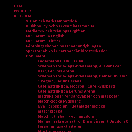
HEM
NYHETER
KLUBBEN
Vision och verksamhetsidé
Klubbpolicy och verksamhetsmanual
Medlems- och träningsavgifter
FBC Lerum in English
FBC Lerum i siffror
Föreningsshopen hos Innebandykungen
Sportrehab – vår partner för idrottsskador
Dokument
Ledarmanual FBC Lerum
Scheman för A-lags evenemang, Allsvenskan
Herr, Lerums Arena
Scheman för A-lags evenemang, Damer Division
1 Region, Lerums Arena
Caféinstruktion, Floorball Café Rydsberg
Caféinstruktion Lerums Arena
Instruktioner för sargvakter och maskotar
Matchklocka Rydsberg
Nya Torpskolan, ljudanläggning och
matchklocka
Matchrutin barn- och ungdom
Manual, sekretariat för Blå nivå samt Ungdom C
Försäljningsaktiviteter
Idrottsförsäkring