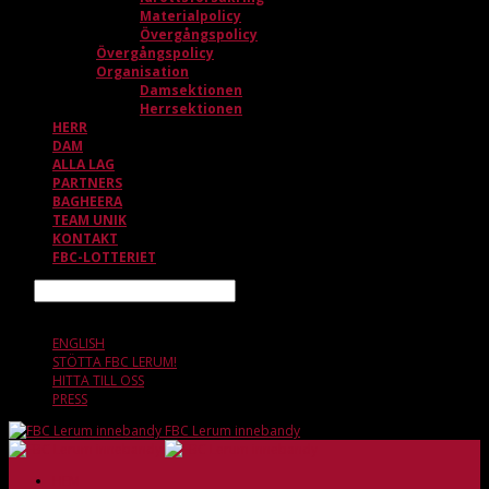
Materialpolicy
Övergångspolicy
Övergångspolicy
Organisation
Damsektionen
Herrsektionen
HERR
DAM
ALLA LAG
PARTNERS
BAGHEERA
TEAM UNIK
KONTAKT
FBC-LOTTERIET
Sök
6 AUGUSTI, 19.43
ENGLISH
STÖTTA FBC LERUM!
HITTA TILL OSS
PRESS
FBC Lerum innebandy
HEM