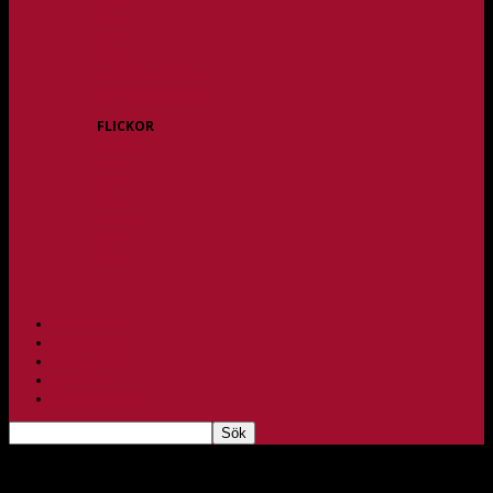
P15
P16
P17
P18
P/F 15/16 Gråbo
P/F 17/18 Gråbo
FLICKOR
F10/F11
F12
F13
F14
F15/F16
F17
F18
PARTNERS
BAGHEERA
TEAM UNIK
KONTAKT
FBC-LOTTERIET
Tränarstab för Akademi Svart klar