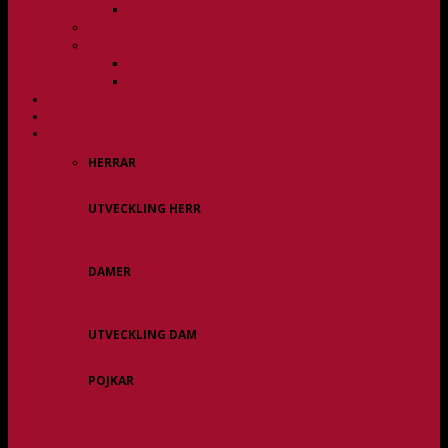
Övergångspolicy
Övergångspolicy
Organisation
Damsektionen
Herrsektionen
HERR
DAM
ALLA LAG
HERRAR
Allsvenskan
UTVECKLING HERR
Herr Div 3 / JAS
Herr USM
DAMER
Division 1 Region
Damveteraner
UTVECKLING DAM
Dam Div 2/JAS
POJKAR
P11
P12/P13
P14