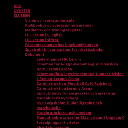
HEM
NYHETER
KLUBBEN
Vision och verksamhetsidé
Klubbpolicy och verksamhetsmanual
Medlems- och träningsavgifter
FBC Lerum in English
FBC Lerum i siffror
Föreningsshopen hos Innebandykungen
Sportrehab – vår partner för idrottsskador
Dokument
Ledarmanual FBC Lerum
Scheman för A-lags evenemang, Allsvenskan
Herr, Lerums Arena
Scheman för A-lags evenemang, Damer Division
1 Region, Lerums Arena
Caféinstruktion, Floorball Café Rydsberg
Caféinstruktion Lerums Arena
Instruktioner för sargvakter och maskotar
Matchklocka Rydsberg
Nya Torpskolan, ljudanläggning och
matchklocka
Matchrutin barn- och ungdom
Manual, sekretariat för Blå nivå samt Ungdom C
Försäljningsaktiviteter
Idrottsförsäkring