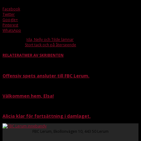
Facebook
Twitter
Google+
Pinterest
WhatsApp
Förra artikeln
Ida, Nelly och Tilde lämnar
Nästa artikel
Stort tack och på återseende
RELATERAT
MER AV SKRIBENTEN
Offensiv spets ansluter till FBC Lerum.
Välkommen hem, Elsa!
Alicia klar för fortsättning i damlaget.
FBC Lerum, Ekollonvägen 10, 443 50 Lerum