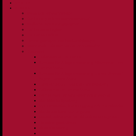
NYHETER
KLUBBEN
Vision och verksamhetsidé
Klubbpolicy och verksamhetsmanual
Medlems- och träningsavgifter
FBC Lerum in English
FBC Lerum i siffror
Föreningsshopen hos Innebandykungen
Sportrehab – vår partner för idrottsskador
Dokument
Ledarmanual FBC Lerum
Scheman för A-lags evenemang, Allsvenskan Herr,
Lerums Arena
Scheman för A-lags evenemang, Damer Division 1
Region, Lerums Arena
Caféinstruktion, Floorball Café Rydsberg
Caféinstruktion Lerums Arena
Instruktioner för sargvakter och maskotar
Matchklocka Rydsberg
Nya Torpskolan, ljudanläggning och matchklocka
Matchrutin barn- och ungdom
Manual, sekretariat för Blå nivå samt Ungdom C
Försäljningsaktiviteter
Idrottsförsäkring
Materialpolicy