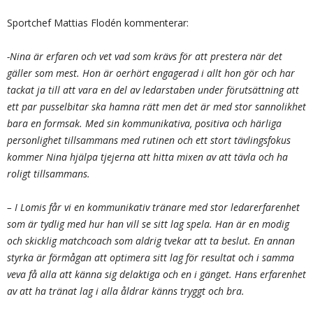
Sportchef Mattias Flodén kommenterar:
-Nina är erfaren och vet vad som krävs för att prestera när det
gäller som mest. Hon är oerhört engagerad i allt hon gör och har
tackat ja till att vara en del av ledarstaben under förutsättning att
ett par pusselbitar ska hamna rätt men det är med stor sannolikhet
bara en formsak. Med sin kommunikativa, positiva och härliga
personlighet tillsammans med rutinen och ett stort tävlingsfokus
kommer Nina hjälpa tjejerna att hitta mixen av att tävla och ha
roligt tillsammans.
– I Lomis får vi en kommunikativ tränare med stor ledarerfarenhet
som är tydlig med hur han vill se sitt lag spela. Han är en modig
och skicklig matchcoach som aldrig tvekar att ta beslut. En annan
styrka är förmågan att optimera sitt lag för resultat och i samma
veva få alla att känna sig delaktiga och en i gänget. Hans erfarenhet
av att ha tränat lag i alla åldrar känns tryggt och bra.