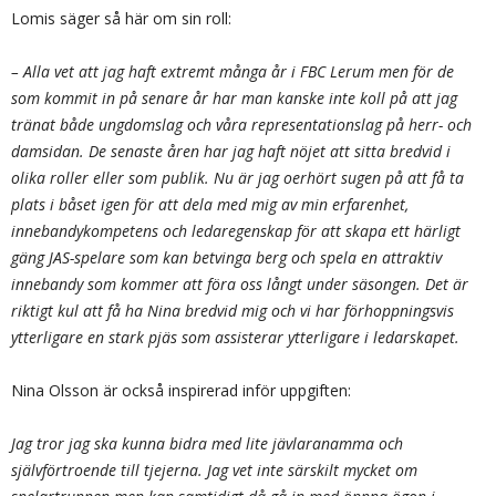
Lomis säger så här om sin roll:
– Alla vet att jag haft extremt många år i FBC Lerum men för de
som kommit in på senare år har man kanske inte koll på att jag
tränat både ungdomslag och våra representationslag på herr- och
damsidan. De senaste åren har jag haft nöjet att sitta bredvid i
olika roller eller som publik. Nu är jag oerhört sugen på att få ta
plats i båset igen för att dela med mig av min erfarenhet,
innebandykompetens och ledaregenskap för att skapa ett härligt
gäng JAS-spelare som kan betvinga berg och spela en attraktiv
innebandy som kommer att föra oss långt under säsongen. Det är
riktigt kul att få ha Nina bredvid mig och vi har förhoppningsvis
ytterligare en stark pjäs som assisterar ytterligare i ledarskapet.
Nina Olsson är också inspirerad inför uppgiften:
Jag tror jag ska kunna bidra med lite jävlaranamma och
självförtroende till tjejerna. Jag vet inte särskilt mycket om