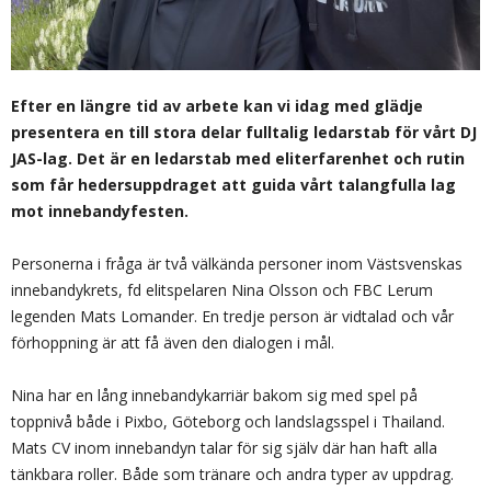
Efter en längre tid av arbete kan vi idag med glädje
presentera en till stora delar fulltalig ledarstab för vårt DJ
JAS-lag. Det är en ledarstab med eliterfarenhet och rutin
som får hedersuppdraget att guida vårt talangfulla lag
mot innebandyfesten.
Personerna i fråga är två välkända personer inom Västsvenskas
innebandykrets, fd elitspelaren Nina Olsson och FBC Lerum
legenden Mats Lomander. En tredje person är vidtalad och vår
förhoppning är att få även den dialogen i mål.
Nina har en lång innebandykarriär bakom sig med spel på
toppnivå både i Pixbo, Göteborg och landslagsspel i Thailand.
Mats CV inom innebandyn talar för sig själv där han haft alla
tänkbara roller. Både som tränare och andra typer av uppdrag.