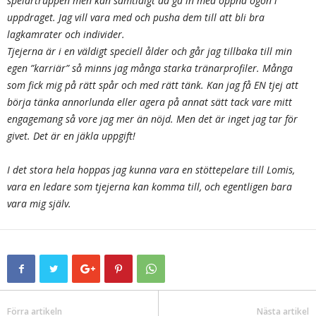
spelartruppen men kan samtidigt då gå in med öppna ögon i
uppdraget. Jag vill vara med och pusha dem till att bli bra
lagkamrater och individer.
Tjejerna är i en väldigt speciell ålder och går jag tillbaka till min
egen ”karriär” så minns jag många starka tränarprofiler. Många
som fick mig på rätt spår och med rätt tänk. Kan jag få EN tjej att
börja tänka annorlunda eller agera på annat sätt tack vare mitt
engagemang så vore jag mer än nöjd. Men det är inget jag tar för
givet. Det är en jäkla uppgift!
I det stora hela hoppas jag kunna vara en stöttepelare till Lomis,
vara en ledare som tjejerna kan komma till, och egentligen bara
vara mig själv.
Förra artikeln
Nästa artikel