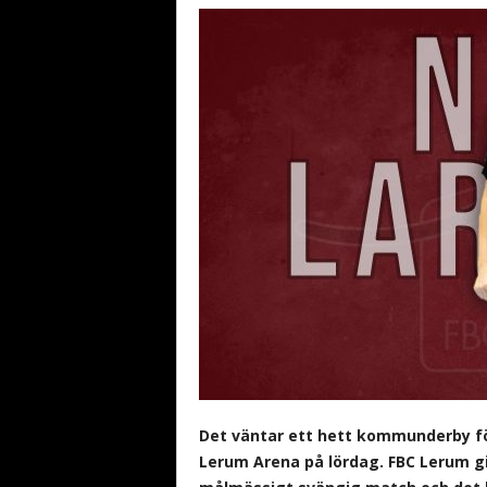
b
a
n
d
y
Det väntar ett hett kommunderby fö
Lerum Arena på lördag. FBC Lerum g