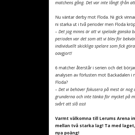
matchens gång. Det var inte långt ifrån att
Nu väntar derby mot Floda. Ni gick vinn
ni starka ut i två perioder men Floda krö
– Det jag minns är att vi spelade ganska b
perioden var det som att vi blev för bek
individuellt skickliga spelare som fick göra
oavgjort!
6 matcher återstår i serien och det börja
analysen av förlusten mot Backadalen i mi
Floda?
– Det vi behöver fokusera på mest är nog a
grunderna och inte tänka för mycket på ma
svårt att slå oss
!
Varmt välkomna till Lerums Arena i
mellan två starka lag! Ta med laget,
nya poäng!