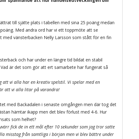
lir spännande att hur händelseutvecklingen blir
ättrat till sjätte plats i tabellen med sina 25 poäng medan
 poäng. Med andra ord har vi ett toppmöte att se
et med vänsterbacken Nelly Larsson som stått för en fin
erback och har under en längre tid bildat en stabil
Vad är det som gör att ert samarbete har fungerat så
 att vi alla har en kreativ spelstil. Vi spelar med en
r att vi alla litar på varandra!
 mötet med Backadalen i senaste omgången men där tog det
stan hämtar ikapp men det blev förlust med 4-6. Hur
nsats som helhet?
Tyvärr fick de in ett mål efter 10 sekunder som jag tror satte
lla misstag från samtliga i början men vi blev bättre under