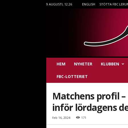
9 AUGUSTI, 12.26
ENGLISH
STÖTTA FBC LERU
F
HEM
NYHETER
KLUBBEN
B
C
FBC-LOTTERIET
L
e
r
Matchens profil –
u
m
inför lördagens 
i
n
feb 16, 2024
171
n
e