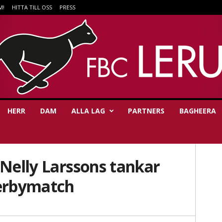
M!
HITTA TILL OSS
PRESS
HERR
DAM
ALLA LAG
PARTNERS
BAGHEERA
 Nelly Larssons tankar
derbymatch