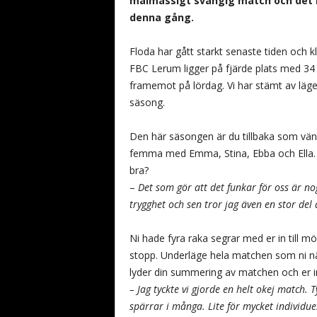
målmässigt svängig match och det b
denna gång.
Floda har gått starkt senaste tiden och kl
FBC Lerum ligger på fjärde plats med 34
framemot på lördag. Vi har stämt av läg
säsong.
Den här säsongen är du tillbaka som vänst
femma med Emma, Stina, Ebba och Ella. 
bra?
–
Det som gör att det funkar för oss är nog
trygghet och sen tror jag även en stor del ä
Ni hade fyra raka segrar med er in till
stopp. Underläge hela matchen som ni nä
lyder din summering av matchen och er i
– Jag tyckte vi gjorde en helt okej match. 
spärrar i många. Lite för mycket individue