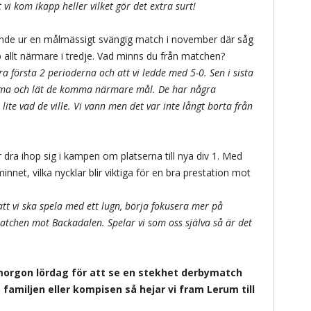
 vi kom ikapp heller vilket gör det extra surt!
ande ur en målmässigt svängig match i november där såg
p allt närmare i tredje. Vad minns du från matchen?
ra första 2 perioderna och att vi ledde med 5-0. Sen i sista
väma och lät de komma närmare mål. De har några
 lite vad de ville. Vi vann men det var inte långt borta från
r dra ihop sig i kampen om platserna till nya div 1. Med
nnet, vilka nycklar blir viktiga för en bra prestation mot
tt vi ska spela med ett lugn, börja fokusera mer på
tchen mot Backadalen. Spelar vi som oss själva så är det
morgon lördag för att se en stekhet derbymatch
 familjen eller kompisen så hejar vi fram Lerum till