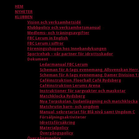
HEM
NYHETER
KLUBBEN
Vision och verksamhetsidé
Klubbpolicy och verksamhetsmanual
Medlems- och träningsavgifter
FBC Lerum in English
FBC Lerum i siffror
Föreningsshopen hos Innebandykungen
Sportrehab – vår partner för idrottsskador
Dokument
Ledarmanual FBC Lerum
Scheman för A-lags evenemang, Allsvenskan Herr
Scheman för A-lags evenemang, Damer Division 1
Caféinstruktion, Floorball Café Rydsberg
Caféinstruktion Lerums Arena
Instruktioner för sargvakter och maskotar
Matchklocka Rydsberg
Nya Torpskolan, ljudanläggning och matchklocka
Matchrutin barn- och ungdom
Manual, sekretariat för Blå nivå samt Ungdom C
Försäljningsaktiviteter
Idrottsförsäkring
Materialpolicy
Övergångspolicy
Övergångspolicy