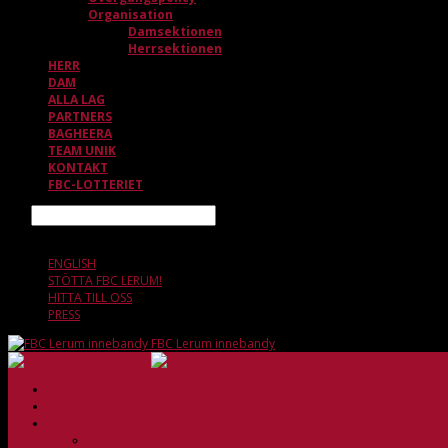
Organisation
Damsektionen
Herrsektionen
HERR
DAM
ALLA LAG
PARTNERS
BAGHEERA
TEAM UNIK
KONTAKT
FBC-LOTTERIET
Sök
7 AUGUSTI, 08.09
ENGLISH
STÖTTA FBC LERUM!
HITTA TILL OSS
PRESS
FBC Lerum innebandy
HEM
NYHETER
KLUBBEN
Vision och verksamhetsidé