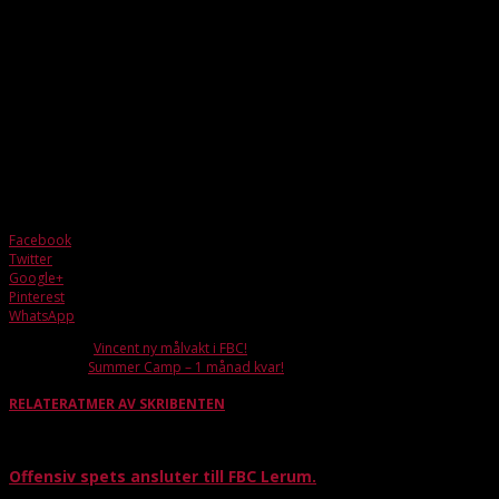
Alva, vars moderklubb är Wårgårda IBK, anslöt till FBC Lerum i september 2022
Distriktalags SM i Umeå 2022 där hon med sitt Västergötland vann en bronsme
Alva säger följande om sitt beslut att förlänga med FBC Lerum.
– Det är en spännande säsong som vi har framför oss och det vill jag vara en del av
Sportchef och huvudtränare Mattias Flodén kommenterar.
–
Alva är en uppskattad lagkamrat och viktig pusselbit i lagbygget. Det är superfin
ambitioner och stort tävlingsfokus driver hon sin utveckling och skapar energi till l
Facebook
Twitter
Google+
Pinterest
WhatsApp
Förra artikeln
Vincent ny målvakt i FBC!
Nästa artikel
Summer Camp – 1 månad kvar!
RELATERAT
MER AV SKRIBENTEN
Offensiv spets ansluter till FBC Lerum.