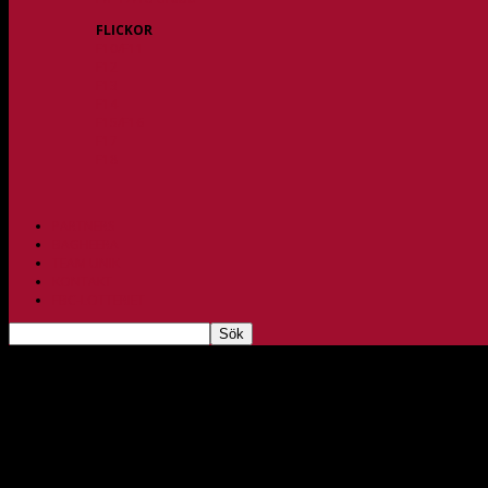
FLICKOR
F10/F11
F12
F13
F14
F15/F16
F17
F18
PARTNERS
BAGHEERA
TEAM UNIK
KONTAKT
FBC-LOTTERIET
Alva Lindqvist förlänger!
maj 12, 2024
273
Mycket glädjande kan vi meddela att vår skickliga målvakt, 18-åriga 