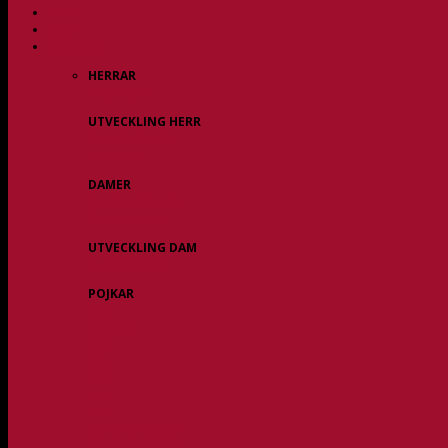
HERR
DAM
ALLA LAG
HERRAR
Allsvenskan
UTVECKLING HERR
Herr Div 3 / JAS
Herr USM
DAMER
Division 1 Region
Damveteraner
UTVECKLING DAM
Dam Div 2/JAS
POJKAR
P11
P12/P13
P14
P15
P16
P17
P18
P/F 15/16 Gråbo
P/F 17/18 Gråbo