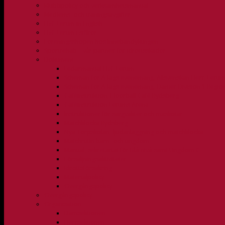
Klubbpolicy och verksamhetsmanual
Medlems- och träningsavgifter
FBC Lerum in English
FBC Lerum i siffror
Föreningsshopen hos Innebandykungen
Sportrehab – vår partner för idrottsskador
Dokument
Ledarmanual FBC Lerum
Scheman för A-lags evenemang, Allsvenskan Herr, Leru
Scheman för A-lags evenemang, Damer Division 1 Regio
Caféinstruktion, Floorball Café Rydsberg
Caféinstruktion Lerums Arena
Instruktioner för sargvakter och maskotar
Matchklocka Rydsberg
Nya Torpskolan, ljudanläggning och matchklocka
Matchrutin barn- och ungdom
Manual, sekretariat för Blå nivå samt Ungdom C
Försäljningsaktiviteter
Idrottsförsäkring
Materialpolicy
Övergångspolicy
Övergångspolicy
Organisation
Damsektionen
Herrsektionen