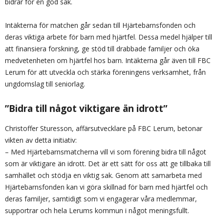
bidrar för en god sak.
Intäkterna för matchen går sedan till Hjärtebarnsfonden och
deras viktiga arbete för barn med hjärtfel. Dessa medel hjälper till
att finansiera forskning, ge stöd till drabbade familjer och öka
medvetenheten om hjärtfel hos barn. Intäkterna går även till FBC
Lerum för att utveckla och stärka föreningens verksamhet, från
ungdomslag till seniorlag.
”Bidra till något viktigare än idrott”
Christoffer Sturesson, affärsutvecklare på FBC Lerum, betonar
vikten av detta initiativ:
– Med Hjärtebarnsmatcherna vill vi som förening bidra till något
som är viktigare än idrott. Det är ett sätt för oss att ge tillbaka till
samhället och stödja en viktig sak. Genom att samarbeta med
Hjärtebarnsfonden kan vi göra skillnad för barn med hjärtfel och
deras familjer, samtidigt som vi engagerar våra medlemmar,
supportrar och hela Lerums kommun i något meningsfullt.