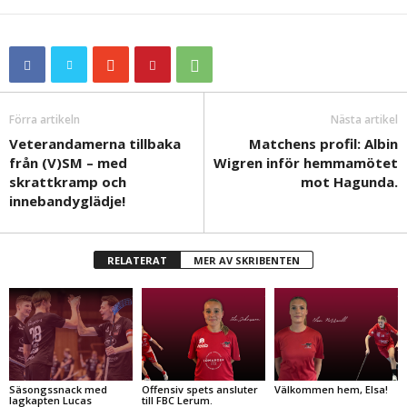
Förra artikeln
Nästa artikel
Veterandamerna tillbaka
Matchens profil: Albin
från (V)SM – med
Wigren inför hemmamötet
skrattkramp och
mot Hagunda.
innebandyglädje!
RELATERAT
MER AV SKRIBENTEN
Säsongssnack med
Offensiv spets ansluter
Välkommen hem, Elsa!
lagkapten Lucas
till FBC Lerum.