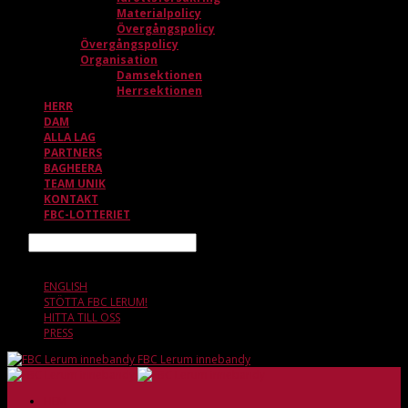
Materialpolicy
Övergångspolicy
Övergångspolicy
Organisation
Damsektionen
Herrsektionen
HERR
DAM
ALLA LAG
PARTNERS
BAGHEERA
TEAM UNIK
KONTAKT
FBC-LOTTERIET
Sök
9 AUGUSTI, 11.51
ENGLISH
STÖTTA FBC LERUM!
HITTA TILL OSS
PRESS
FBC Lerum innebandy
HEM