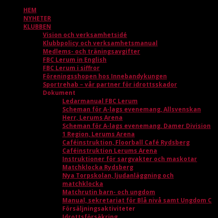
HEM
NYHETER
KLUBBEN
Vision och verksamhetsidé
Klubbpolicy och verksamhetsmanual
Medlems- och träningsavgifter
FBC Lerum in English
FBC Lerum i siffror
Föreningsshopen hos Innebandykungen
Sportrehab – vår partner för idrottsskador
Dokument
Ledarmanual FBC Lerum
Scheman för A-lags evenemang, Allsvenskan
Herr, Lerums Arena
Scheman för A-lags evenemang, Damer Division
1 Region, Lerums Arena
Caféinstruktion, Floorball Café Rydsberg
Caféinstruktion Lerums Arena
Instruktioner för sargvakter och maskotar
Matchklocka Rydsberg
Nya Torpskolan, ljudanläggning och
matchklocka
Matchrutin barn- och ungdom
Manual, sekretariat för Blå nivå samt Ungdom C
Försäljningsaktiviteter
Idrottsförsäkring