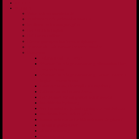
NYHETER
KLUBBEN
Vision och verksamhetsidé
Klubbpolicy och verksamhetsmanual
Medlems- och träningsavgifter
FBC Lerum in English
FBC Lerum i siffror
Föreningsshopen hos Innebandykungen
Sportrehab – vår partner för idrottsskador
Dokument
Ledarmanual FBC Lerum
Scheman för A-lags evenemang, Allsvenskan Herr,
Lerums Arena
Scheman för A-lags evenemang, Damer Division 1
Region, Lerums Arena
Caféinstruktion, Floorball Café Rydsberg
Caféinstruktion Lerums Arena
Instruktioner för sargvakter och maskotar
Matchklocka Rydsberg
Nya Torpskolan, ljudanläggning och matchklocka
Matchrutin barn- och ungdom
Manual, sekretariat för Blå nivå samt Ungdom C
Försäljningsaktiviteter
Idrottsförsäkring
Materialpolicy