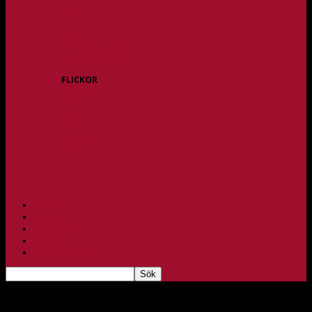
P15
P16
P17
P18
P/F 15/16 Gråbo
P/F 17/18 Gråbo
FLICKOR
F10/F11
F12
F13
F14
F15/F16
F17
F18
PARTNERS
BAGHEERA
TEAM UNIK
KONTAKT
FBC-LOTTERIET
Den STORA Bagheera-avslutningen i