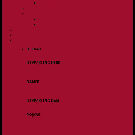
Övergångspolicy
Övergångspolicy
Organisation
Damsektionen
Herrsektionen
HERR
DAM
ALLA LAG
HERRAR
Allsvenskan
UTVECKLING HERR
Herr Div 3 / JAS
Herr USM
DAMER
Division 1 Region
Damveteraner
UTVECKLING DAM
Dam Div 2/JAS
POJKAR
P11
P12/P13
P14