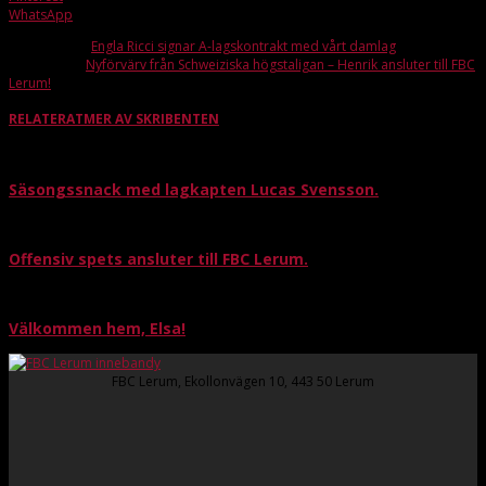
WhatsApp
Förra artikeln
Engla Ricci signar A-lagskontrakt med vårt damlag
Nästa artikel
Nyförvärv från Schweiziska högstaligan – Henrik ansluter till FBC
Lerum!
RELATERAT
MER AV SKRIBENTEN
Säsongssnack med lagkapten Lucas Svensson.
Offensiv spets ansluter till FBC Lerum.
Välkommen hem, Elsa!
FBC Lerum, Ekollonvägen 10, 443 50 Lerum