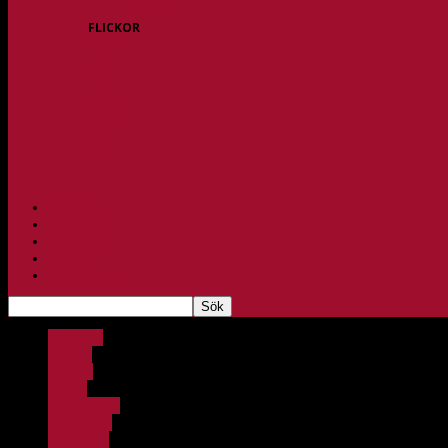
FLICKOR
F10/F11
F12
F13
F14
F15/F16
F17
F18
PARTNERS
BAGHEERA
TEAM UNIK
KONTAKT
FBC-LOTTERIET
Bagheera
Barnlag
Bloggar
Damer
Damjuniorer
Dating Tips
FBC Aspen