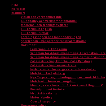
HEM
NYHETER
KLUBBEN
Vision och verksamhetsidé
Klubbpolicy och verksamhetsmanual
Medlems- och träningsavgifter
FBC Lerum in English
FBC Lerum i siffror
Föreningsshopen hos Innebandykungen
Sportrehab – vår partner för idrottsskador
Dokument
Ledarmanual FBC Lerum
Scheman för A-lags evenemang, Allsvenskan Herr
Scheman för A-lags evenemang, Damer Division 1
Caféinstruktion, Floorball Café Rydsberg
Caféinstruktion Lerums Arena
Instruktioner för sargvakter och maskotar
Matchklocka Rydsberg
Nya Torpskolan, ljudanläggning och matchklocka
Matchrutin barn- och ungdom
Manual, sekretariat för Blå nivå samt Ungdom C
Försäljningsaktiviteter
Idrottsförsäkring
Materialpolicy
Övergångspolicy
Övergångspolicy