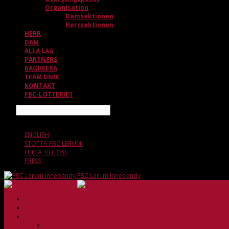
Organisation
Damsektionen
Herrsektionen
HERR
DAM
ALLA LAG
PARTNERS
BAGHEERA
TEAM UNIK
KONTAKT
FBC-LOTTERIET
Sök
6 AUGUSTI, 23.57
ENGLISH
STÖTTA FBC LERUM!
HITTA TILL OSS
PRESS
FBC Lerum innebandy
HEM
NYHETER
KLUBBEN
Vision och verksamhetsidé