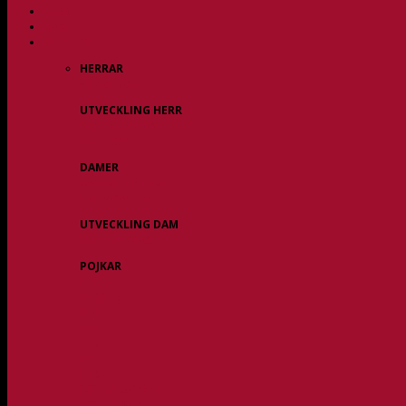
HERR
DAM
ALLA LAG
HERRAR
Allsvenskan
UTVECKLING HERR
Herr Div 3 / JAS
Herr USM
DAMER
Division 1 Region
Damveteraner
UTVECKLING DAM
Dam Div 2/JAS
POJKAR
P11
P12/P13
P14
P15
P16
P17
P18
P/F 15/16 Gråbo
P/F 17/18 Gråbo