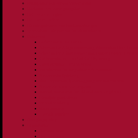
Klubbpolicy och verksamhetsmanual
Medlems- och träningsavgifter
FBC Lerum in English
FBC Lerum i siffror
Föreningsshopen hos Innebandykungen
Sportrehab – vår partner för idrottsskador
Dokument
Ledarmanual FBC Lerum
Scheman för A-lags evenemang, Allsvenskan Herr, Leru
Scheman för A-lags evenemang, Damer Division 1 Regio
Caféinstruktion, Floorball Café Rydsberg
Caféinstruktion Lerums Arena
Instruktioner för sargvakter och maskotar
Matchklocka Rydsberg
Nya Torpskolan, ljudanläggning och matchklocka
Matchrutin barn- och ungdom
Manual, sekretariat för Blå nivå samt Ungdom C
Försäljningsaktiviteter
Idrottsförsäkring
Materialpolicy
Övergångspolicy
Övergångspolicy
Organisation
Damsektionen
Herrsektionen