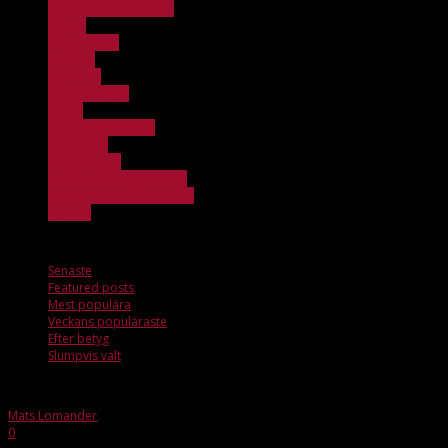
FBC Lerum Integration
Herrar
Herrjuniorer
Klubben
Löpsedel
Officebloggen
Övrigt
Stängt för anmälan
Team Unik
Ungdomslag
Veckans hemmamatcher
Windows 11 Dll Kostenlos
X_ticker
Mest populära
Senaste
Featured posts
Mest populära
Veckans populäraste
Efter betyg
Slumpvis valt
Mats Lomander
-
nov 26, 2015
0