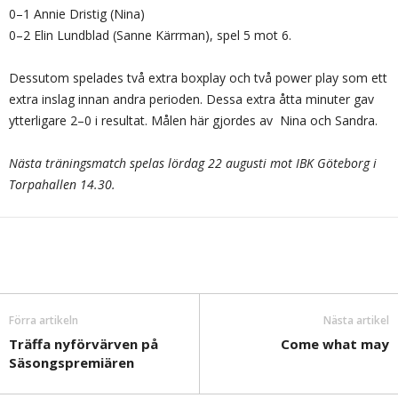
0–1 Annie Dristig (Nina)
0–2 Elin Lundblad (Sanne Kärrman), spel 5 mot 6.
Dessutom spelades två extra boxplay och två power play som ett
extra inslag innan andra perioden. Dessa extra åtta minuter gav
ytterligare 2–0 i resultat. Målen här gjordes av Nina och Sandra.
Nästa träningsmatch spelas lördag 22 augusti mot IBK Göteborg i
Torpahallen 14.30.
Förra artikeln
Nästa artikel
Träffa nyförvärven på
Come what may
Säsongspremiären