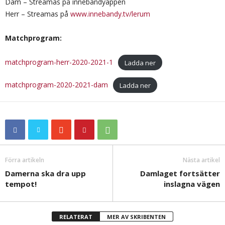
Dam – Streamas på innebandyappen
Herr – Streamas på
www.innebandy.tv/lerum
Matchprogram:
matchprogram-herr-2020-2021-1
Ladda ner
matchprogram-2020-2021-dam
Ladda ner
Förra artikeln
Nästa artikel
Damerna ska dra upp
Damlaget fortsätter
tempot!
inslagna vägen
RELATERAT
MER AV SKRIBENTEN