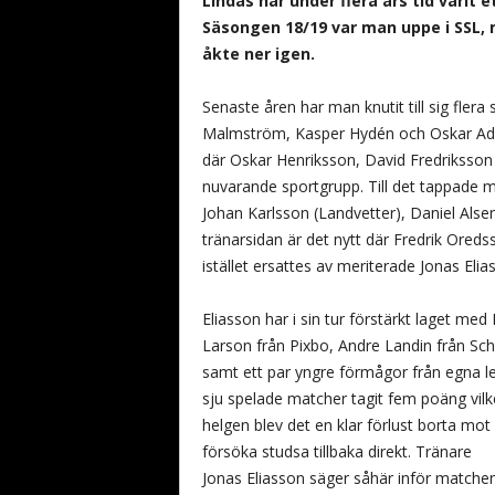
Lindås har under flera års tid varit
b
Säsongen 18/19 var man uppe i SSL,
a
åkte ner igen.
n
d
y
Senaste åren har man knutit till sig fler
Malmström, Kasper Hydén och Oskar Adle
där Oskar Henriksson, David Fredriksson o
nuvarande sportgrupp. Till det tappade m
Johan Karlsson (Landvetter), Daniel Alse
tränarsidan är det nytt där Fredrik Ored
istället ersattes av meriterade Jonas Elia
Eliasson har i sin tur förstärkt laget med
Larson från Pixbo, Andre Landin från Sc
samt ett par yngre förmågor från egna led
sju spelade matcher tagit fem poäng vilke
helgen blev det en klar förlust borta mo
försöka studsa tillbaka direkt. Tränare
Jonas Eliasson säger såhär inför matche