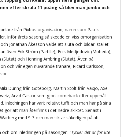
 ett topplag och kvalat uppåt flera gånger om.
 men efter skrala 11 poäng så blev man jumbo och
a spelare från Pixbos organisation, namn som Patrik
r. Inför årets säsong så skedde en viss omorganisation
ch Jonathan Åkesson valde att sluta och bildar istället
an även Erik Ström (Partille), Enis Medjedovic (Moheda),
n (Slutat) och Henning Ambring (Slutat). Även på
sson och vår egen nuvarande tränare, Ricard Carlsson,
sson.
 Miki During från Göteborg, Martin Stolt från Växjö, Axel
hweiz, Arvid Castor som gjort comeback efter uppehåll
. Inledningen har varit relativt tufft och man har på sina
t gör att man återfinns i det nedre skiktet. Senast i
t Warberg med 9-3 och man siktar säkerligen på att
n och om inledningen på säsongen: ”
Tycker det är för lite