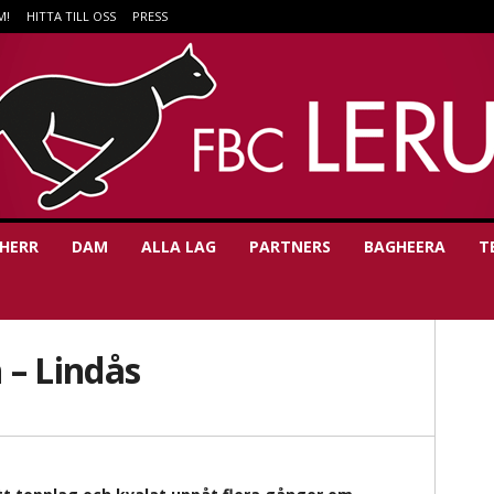
M!
HITTA TILL OSS
PRESS
HERR
DAM
ALLA LAG
PARTNERS
BAGHEERA
T
 – Lindås