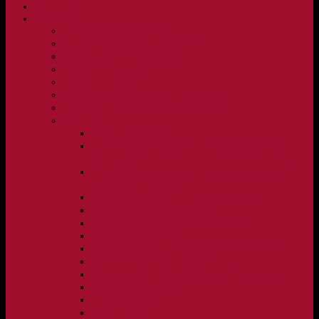
NYHETER
KLUBBEN
Vision och verksamhetsidé
Klubbpolicy och verksamhetsmanual
Medlems- och träningsavgifter
FBC Lerum in English
FBC Lerum i siffror
Föreningsshopen hos Innebandykungen
Sportrehab – vår partner för idrottsskador
Dokument
Ledarmanual FBC Lerum
Scheman för A-lags evenemang, Allsvenskan Herr,
Lerums Arena
Scheman för A-lags evenemang, Damer Division 1
Region, Lerums Arena
Caféinstruktion, Floorball Café Rydsberg
Caféinstruktion Lerums Arena
Instruktioner för sargvakter och maskotar
Matchklocka Rydsberg
Nya Torpskolan, ljudanläggning och matchklocka
Matchrutin barn- och ungdom
Manual, sekretariat för Blå nivå samt Ungdom C
Försäljningsaktiviteter
Idrottsförsäkring
Materialpolicy