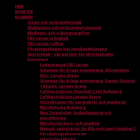
HEM
NYHETER
KLUBBEN
Vision och verksamhetsidé
Klubbpolicy och verksamhetsmanual
Medlems- och träningsavgifter
FBC Lerum in English
FBC Lerum i siffror
Föreningsshopen hos Innebandykungen
Sportrehab – vår partner för idrottsskador
Dokument
Ledarmanual FBC Lerum
Scheman för A-lags evenemang, Allsvenskan
Herr, Lerums Arena
Scheman för A-lags evenemang, Damer Division
1 Region, Lerums Arena
Caféinstruktion, Floorball Café Rydsberg
Caféinstruktion Lerums Arena
Instruktioner för sargvakter och maskotar
Matchklocka Rydsberg
Nya Torpskolan, ljudanläggning och
matchklocka
Matchrutin barn- och ungdom
Manual, sekretariat för Blå nivå samt Ungdom C
Försäljningsaktiviteter
Idrottsförsäkring