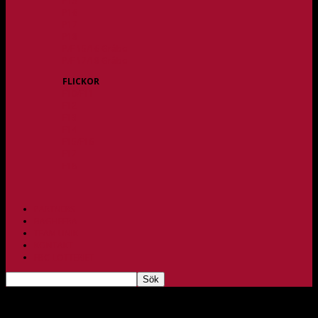
P15
P16
P17
P18
P/F 15/16 Gråbo
P/F 17/18 Gråbo
FLICKOR
F10/F11
F12
F13
F14
F15/F16
F17
F18
PARTNERS
BAGHEERA
TEAM UNIK
KONTAKT
FBC-LOTTERIET
Stark vändning gav två poäng