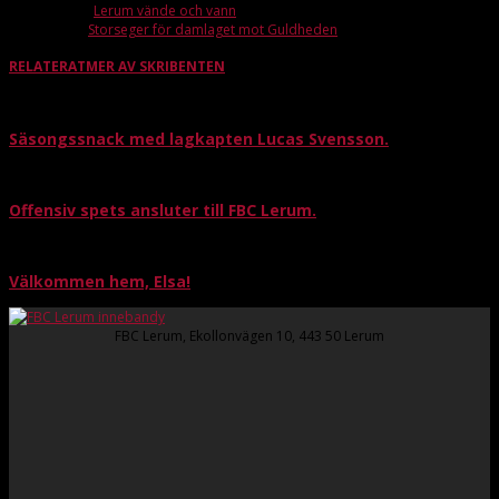
Förra artikeln
Lerum vände och vann
Nästa artikel
Storseger för damlaget mot Guldheden
RELATERAT
MER AV SKRIBENTEN
Säsongssnack med lagkapten Lucas Svensson.
Offensiv spets ansluter till FBC Lerum.
Välkommen hem, Elsa!
FBC Lerum, Ekollonvägen 10, 443 50 Lerum