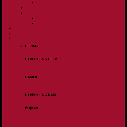
Övergångspolicy
Övergångspolicy
Organisation
Damsektionen
Herrsektionen
HERR
DAM
ALLA LAG
HERRAR
Allsvenskan
UTVECKLING HERR
Herr Div 3 / JAS
Herr USM
DAMER
Division 1 Region
Damveteraner
UTVECKLING DAM
Dam Div 2/JAS
POJKAR
P11
P12/P13
P14