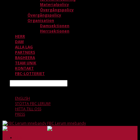
Materialpolicy
Övergångspolicy
Övergångspolicy
Organisation
Damsektionen
Herrsektionen
HERR
DAM
ALLA LAG
PARTNERS
BAGHEERA
TEAM UNIK
KONTAKT
FBC-LOTTERIET
Sök
9 AUGUSTI, 14.31
ENGLISH
STÖTTA FBC LERUM!
HITTA TILL OSS
PRESS
FBC Lerum innebandy
HEM