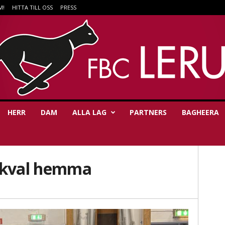
M!
HITTA TILL OSS
PRESS
HERR
DAM
ALLA LAG
PARTNERS
BAGHEERA
 kval hemma