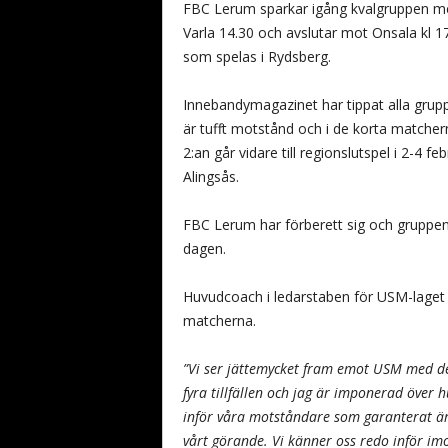
FBC Lerum sparkar igång kvalgruppen me
Varla 14.30 och avslutar mot Onsala kl 1
som spelas i Rydsberg.
Innebandymagazinet har tippat alla grup
är tufft motstånd och i de korta matchern
2:an går vidare till regionslutspel i 2-4 f
Alingsås.
FBC Lerum har förberett sig och gruppen 
dagen.
Huvudcoach i ledarstaben för USM-laget
matcherna.
”Vi ser jättemycket fram emot USM med det
fyra tillfällen och jag är imponerad över
inför våra motståndare som garanterat är 
vårt görande. Vi känner oss redo inför im