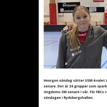
b
a
n
d
y
Imorgon söndag sätter USM-kvalet ig
senare. Det är 24 grupper som spar
Ungdoms-SM senare i vår. För FBCs r
söndagen i Rydsbergshallen.