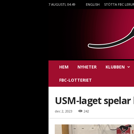
7 AUGUSTI, 04.49
ENGLISH
STÖTTA FBC LERU
F
HEM
NYHETER
KLUBBEN
B
C
FBC-LOTTERIET
L
e
r
USM-laget spelar
u
m
dec 2, 2023
242
i
n
n
e