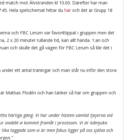
d match mot Älvstranden kl 10.00. Därefter har man
7.45. Hela spelschemat hittar du
här
och det är Grupp 18
perna och FBC Lerum var favorittippat i gruppen men det
a, 2 x 20 minuter rullande tid, kan allt hända. 1:an och
ebruari och skulle det gå vägen för FBC Lerum så blir det i
under ett antal träningar och man står nu inför den stora
 är Mattias Flodén och han tänker så här om gruppen och
ta härliga gäng. Vi har under hösten samlat tjejerna vid
 hur snabbt vi kommit framåt i processen. Vi är ödmjuka
lika taggade som vi är men fokus ligger på oss själva och
orgon.”