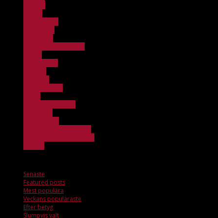
Bloggar
Damer
Damjuniorer
Dating Tips
FBC Aspen
FBC Lerum Integration
Herrar
Herrjuniorer
Klubben
Löpsedel
Officebloggen
Övrigt
Stängt för anmälan
Team Unik
Ungdomslag
Veckans hemmamatcher
Windows 11 Dll Kostenlos
X_ticker
Senaste
Senaste
Featured posts
Mest populära
Veckans populäraste
Efter betyg
Slumpvis valt