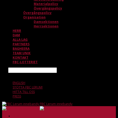
Materialpolicy
Övergångspolicy
Övergångspolicy
Organisation
Damsektionen
Herrsektionen
HERR
DAM
ALLA LAG
PARTNERS
BAGHEERA
TEAM UNIK
KONTAKT
FBC-LOTTERIET
Sök
6 AUGUSTI, 20.06
ENGLISH
STÖTTA FBC LERUM!
HITTA TILL OSS
PRESS
FBC Lerum innebandy
HEM