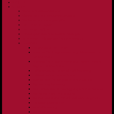
NYHETER
KLUBBEN
Vision och verksamhetsidé
Klubbpolicy och verksamhetsmanual
Medlems- och träningsavgifter
FBC Lerum in English
FBC Lerum i siffror
Föreningsshopen hos Innebandykungen
Sportrehab – vår partner för idrottsskador
Dokument
Ledarmanual FBC Lerum
Scheman för A-lags evenemang, Allsvenskan Herr,
Lerums Arena
Scheman för A-lags evenemang, Damer Division 1
Region, Lerums Arena
Caféinstruktion, Floorball Café Rydsberg
Caféinstruktion Lerums Arena
Instruktioner för sargvakter och maskotar
Matchklocka Rydsberg
Nya Torpskolan, ljudanläggning och matchklocka
Matchrutin barn- och ungdom
Manual, sekretariat för Blå nivå samt Ungdom C
Försäljningsaktiviteter
Idrottsförsäkring
Materialpolicy