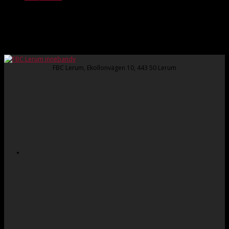
Veckans hemmamatcher
Inga artiklar att visa
FBC Lerum, Ekollonvägen 10, 443 50 Lerum