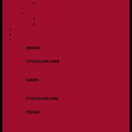
Övergångspolicy
Övergångspolicy
Organisation
Damsektionen
Herrsektionen
HERR
DAM
ALLA LAG
HERRAR
Allsvenskan
UTVECKLING HERR
Herr Div 3 / JAS
Herr USM
DAMER
Division 1 Region
Damveteraner
UTVECKLING DAM
Dam Div 2/JAS
POJKAR
P11
P12/P13
P14