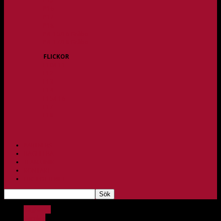
P15
P16
P17
P18
P/F 15/16 Gråbo
P/F 17/18 Gråbo
FLICKOR
F10/F11
F12
F13
F14
F15/F16
F17
F18
PARTNERS
BAGHEERA
TEAM UNIK
KONTAKT
FBC-LOTTERIET
Bagheera
Barnlag