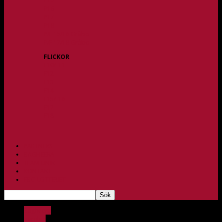
P15
P16
P17
P18
P/F 15/16 Gråbo
P/F 17/18 Gråbo
FLICKOR
F10/F11
F12
F13
F14
F15/F16
F17
F18
PARTNERS
BAGHEERA
TEAM UNIK
KONTAKT
FBC-LOTTERIET
Bagheera
Barnlag