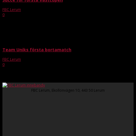
FBC Lerum
-
okt 31, 2023
0
Team Unik
Team Uniks första bortamatch
FBC Lerum
-
dec 13, 2022
0
I söndags väntade FBC Lerums Team Uniks historiskt första bortamatch när
man reste till Vårgårda för möte med Wårgårda IBK:s parasportlag. Efter en
tidig samlingstid för avresa,...
FBC Lerum, Ekollonvägen 10, 443 50 Lerum