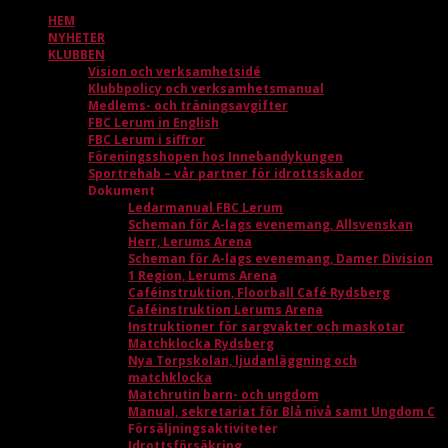
HEM
NYHETER
KLUBBEN
Vision och verksamhetsidé
Klubbpolicy och verksamhetsmanual
Medlems- och träningsavgifter
FBC Lerum in English
FBC Lerum i siffror
Föreningsshopen hos Innebandykungen
Sportrehab – vår partner för idrottsskador
Dokument
Ledarmanual FBC Lerum
Scheman för A-lags evenemang, Allsvenskan
Herr, Lerums Arena
Scheman för A-lags evenemang, Damer Division
1 Region, Lerums Arena
Caféinstruktion, Floorball Café Rydsberg
Caféinstruktion Lerums Arena
Instruktioner för sargvakter och maskotar
Matchklocka Rydsberg
Nya Torpskolan, ljudanläggning och
matchklocka
Matchrutin barn- och ungdom
Manual, sekretariat för Blå nivå samt Ungdom C
Försäljningsaktiviteter
Idrottsförsäkring