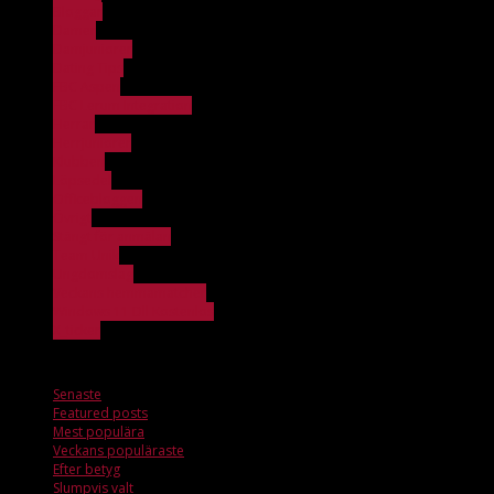
Bloggar
Damer
Damjuniorer
Dating Tips
FBC Aspen
FBC Lerum Integration
Herrar
Herrjuniorer
Klubben
Löpsedel
Officebloggen
Övrigt
Stängt för anmälan
Team Unik
Ungdomslag
Veckans hemmamatcher
Windows 11 Dll Kostenlos
X_ticker
Senaste
Senaste
Featured posts
Mest populära
Veckans populäraste
Efter betyg
Slumpvis valt