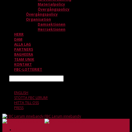
Materialpolicy
Övergångspolicy
Övergångspolicy
Organisation
Damsektionen
Herrsektionen
HERR
DAM
ALLA LAG
PARTNERS
BAGHEERA
TEAM UNIK
KONTAKT
FBC-LOTTERIET
Sök
9 AUGUSTI, 09.15
ENGLISH
STÖTTA FBC LERUM!
HITTA TILL OSS
PRESS
FBC Lerum innebandy
HEM