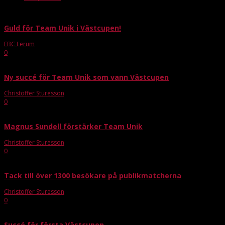
Guld för Team Unik i Västcupen!
FBC Lerum
-
apr 12, 2026
0
Ny succé för Team Unik som vann Västcupen
Christoffer Sturesson
-
mar 1, 2024
0
Magnus Sundell förstärker Team Unik
Christoffer Sturesson
-
jan 23, 2024
0
Tack till över 1300 besökare på publikmatcherna
Christoffer Sturesson
-
jan 15, 2024
0
Succé för första Västcupen