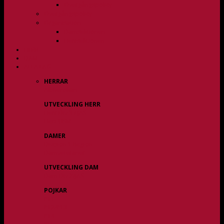
Övergångspolicy
Övergångspolicy
Organisation
Damsektionen
Herrsektionen
HERR
DAM
ALLA LAG
HERRAR
Allsvenskan
UTVECKLING HERR
Herr Div 3 / JAS
Herr USM
DAMER
Division 1 Region
Damveteraner
UTVECKLING DAM
Dam Div 2/JAS
POJKAR
P11
P12/P13
P14