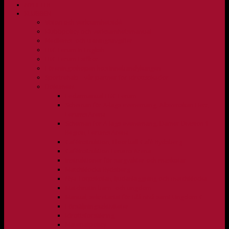
NYHETER
KLUBBEN
Vision och verksamhetsidé
Klubbpolicy och verksamhetsmanual
Medlems- och träningsavgifter
FBC Lerum in English
FBC Lerum i siffror
Föreningsshopen hos Innebandykungen
Sportrehab – vår partner för idrottsskador
Dokument
Ledarmanual FBC Lerum
Scheman för A-lags evenemang, Allsvenskan Herr,
Lerums Arena
Scheman för A-lags evenemang, Damer Division 1
Region, Lerums Arena
Caféinstruktion, Floorball Café Rydsberg
Caféinstruktion Lerums Arena
Instruktioner för sargvakter och maskotar
Matchklocka Rydsberg
Nya Torpskolan, ljudanläggning och matchklocka
Matchrutin barn- och ungdom
Manual, sekretariat för Blå nivå samt Ungdom C
Försäljningsaktiviteter
Idrottsförsäkring
Materialpolicy