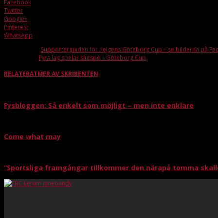
Facebook
Twitter
Google+
Pinterest
WhatsApp
Förra artikeln
Supporterguiden för helgens Göteborg Cup – se bilderna på F
Nästa artikel
Fyra lag spelar slutspel i Göteborg Cup
RELATERAT
MER AV SKRIBENTEN
Fysbloggen: Så enkelt som möjligt – men inte enklare
Come what may
”Sportsliga framgångar tillkommer den närapå tomma skall