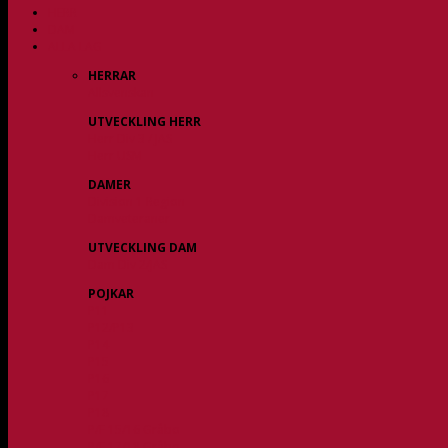
HERR
DAM
ALLA LAG
HERRAR
Allsvenskan
UTVECKLING HERR
Herr Div 3 / JAS
Herr USM
DAMER
Division 1 Region
Damveteraner
UTVECKLING DAM
Dam Div 2/JAS
POJKAR
P11
P12/P13
P14
P15
P16
P17
P18
P/F 15/16 Gråbo
P/F 17/18 Gråbo