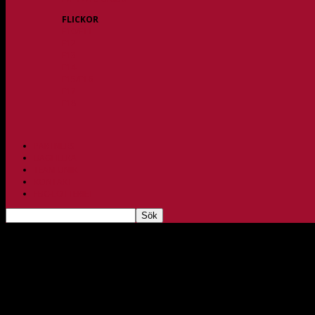
FLICKOR
F10/F11
F12
F13
F14
F15/F16
F17
F18
PARTNERS
BAGHEERA
TEAM UNIK
KONTAKT
FBC-LOTTERIET
Fysbloggen
maj 1, 2015
188
27 maj 2015