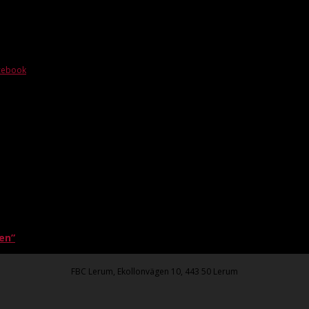
acebook
en”
FBC Lerum, Ekollonvägen 10, 443 50 Lerum