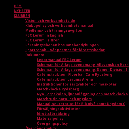
HEM
NYHETER
KLUBBEN
Vision och verksamhetsidé
Klubbpolicy och verksamhetsmanual
Medlems- och träningsavgifter
FBC Lerum in English
FBC Lerum i siffror
Föreningsshopen hos Innebandykungen
Sportrehab – vår partner för idrottsskador
Dokument
Ledarmanual FBC Lerum
Scheman för A-lags evenemang, Allsvenskan Herr
Scheman för A-lags evenemang, Damer Division 1
Caféinstruktion, Floorball Café Rydsberg
Caféinstruktion Lerums Arena
Instruktioner för sargvakter och maskotar
Matchklocka Rydsberg
Nya Torpskolan, ljudanläggning och matchklocka
Matchrutin barn- och ungdom
Manual, sekretariat för Blå nivå samt Ungdom C
Försäljningsaktiviteter
Idrottsförsäkring
Materialpolicy
Övergångspolicy
Övergångspolicy