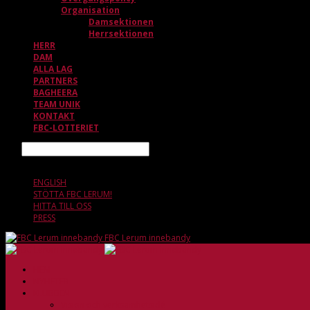
Organisation
Damsektionen
Herrsektionen
HERR
DAM
ALLA LAG
PARTNERS
BAGHEERA
TEAM UNIK
KONTAKT
FBC-LOTTERIET
Sök
8 AUGUSTI, 07.46
ENGLISH
STÖTTA FBC LERUM!
HITTA TILL OSS
PRESS
FBC Lerum innebandy
HEM
NYHETER
KLUBBEN
Vision och verksamhetsidé