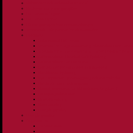
Klubbpolicy och verksamhetsmanual
Medlems- och träningsavgifter
FBC Lerum in English
FBC Lerum i siffror
Föreningsshopen hos Innebandykungen
Sportrehab – vår partner för idrottsskador
Dokument
Ledarmanual FBC Lerum
Scheman för A-lags evenemang, Allsvenskan Herr, Leru
Scheman för A-lags evenemang, Damer Division 1 Regio
Caféinstruktion, Floorball Café Rydsberg
Caféinstruktion Lerums Arena
Instruktioner för sargvakter och maskotar
Matchklocka Rydsberg
Nya Torpskolan, ljudanläggning och matchklocka
Matchrutin barn- och ungdom
Manual, sekretariat för Blå nivå samt Ungdom C
Försäljningsaktiviteter
Idrottsförsäkring
Materialpolicy
Övergångspolicy
Övergångspolicy
Organisation
Damsektionen
Herrsektionen