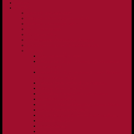
NYHETER
KLUBBEN
Vision och verksamhetsidé
Klubbpolicy och verksamhetsmanual
Medlems- och träningsavgifter
FBC Lerum in English
FBC Lerum i siffror
Föreningsshopen hos Innebandykungen
Sportrehab – vår partner för idrottsskador
Dokument
Ledarmanual FBC Lerum
Scheman för A-lags evenemang, Allsvenskan Herr,
Lerums Arena
Scheman för A-lags evenemang, Damer Division 1
Region, Lerums Arena
Caféinstruktion, Floorball Café Rydsberg
Caféinstruktion Lerums Arena
Instruktioner för sargvakter och maskotar
Matchklocka Rydsberg
Nya Torpskolan, ljudanläggning och matchklocka
Matchrutin barn- och ungdom
Manual, sekretariat för Blå nivå samt Ungdom C
Försäljningsaktiviteter
Idrottsförsäkring
Materialpolicy