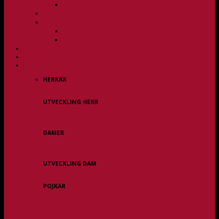
Övergångspolicy
Övergångspolicy
Organisation
Damsektionen
Herrsektionen
HERR
DAM
ALLA LAG
HERRAR
Allsvenskan
UTVECKLING HERR
Herr Div 3 / JAS
Herr USM
DAMER
Division 1 Region
Damveteraner
UTVECKLING DAM
Dam Div 2/JAS
POJKAR
P11
P12/P13
P14