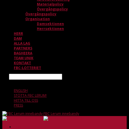
Materialpolicy
Övergångspolicy
Övergångspolicy
Organisation
Damsektionen
Herrsektionen
HERR
DAM
ALLA LAG
PARTNERS
BAGHEERA
TEAM UNIK
KONTAKT
FBC-LOTTERIET
Sök
8 AUGUSTI, 11.25
ENGLISH
STÖTTA FBC LERUM!
HITTA TILL OSS
PRESS
FBC Lerum innebandy
HEM