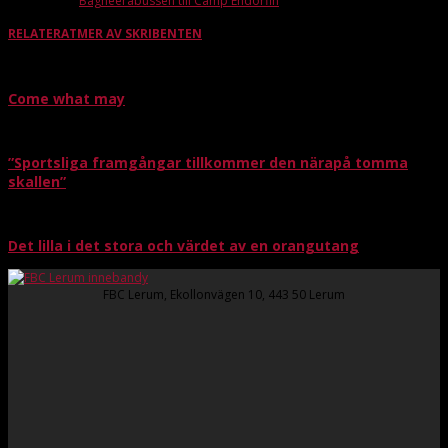
Nästa artikel
Bagheerabussen till Camp Endorfin
RELATERAT
MER AV SKRIBENTEN
Come what may
”Sportsliga framgångar tillkommer den närapå tomma
skallen”
Det lilla i det stora och värdet av en orangutang
FBC Lerum, Ekollonvägen 10, 443 50 Lerum