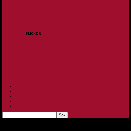
P15
P16
P17
P18
P/F 15/16 Gråbo
P/F 17/18 Gråbo
FLICKOR
F10/F11
F12
F13
F14
F15/F16
F17
F18
PARTNERS
BAGHEERA
TEAM UNIK
KONTAKT
FBC-LOTTERIET
Fysbloggen: Så enkelt som möjligt – men inte