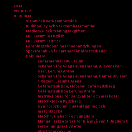
HEM
NYHETER
KLUBBEN
Vision och verksamhetsidé
Klubbpolicy och verksamhetsmanual
Medlems- och träningsavgifter
FBC Lerum in English
FBC Lerum i siffror
Föreningsshopen hos Innebandykungen
Sportrehab – vår partner för idrottsskador
Dokument
Ledarmanual FBC Lerum
Scheman för A-lags evenemang, Allsvenskan
Herr, Lerums Arena
Scheman för A-lags evenemang, Damer Division
1 Region, Lerums Arena
Caféinstruktion, Floorball Café Rydsberg
Caféinstruktion Lerums Arena
Instruktioner för sargvakter och maskotar
Matchklocka Rydsberg
Nya Torpskolan, ljudanläggning och
matchklocka
Matchrutin barn- och ungdom
Manual, sekretariat för Blå nivå samt Ungdom C
Försäljningsaktiviteter
Idrottsförsäkring