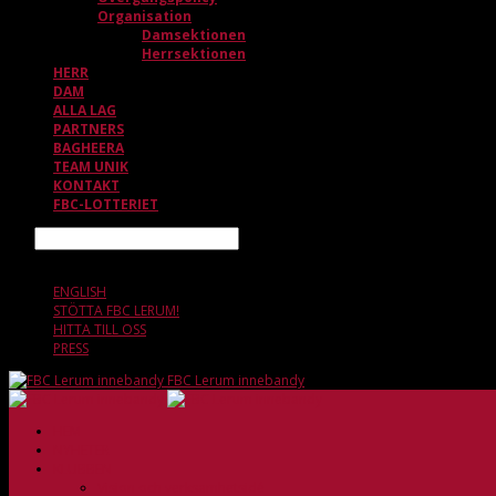
Organisation
Damsektionen
Herrsektionen
HERR
DAM
ALLA LAG
PARTNERS
BAGHEERA
TEAM UNIK
KONTAKT
FBC-LOTTERIET
Sök
6 AUGUSTI, 18.32
ENGLISH
STÖTTA FBC LERUM!
HITTA TILL OSS
PRESS
FBC Lerum innebandy
HEM
NYHETER
KLUBBEN
Vision och verksamhetsidé