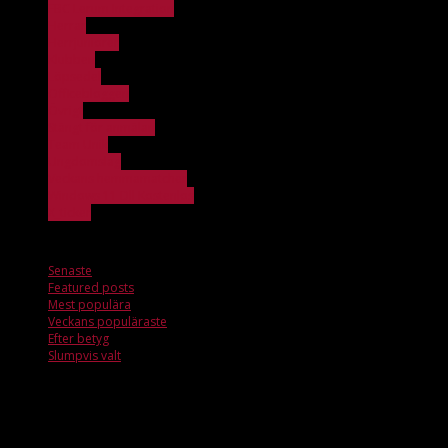
FBC Lerum Integration
Herrar
Herrjuniorer
Klubben
Löpsedel
Officebloggen
Övrigt
Stängt för anmälan
Team Unik
Ungdomslag
Veckans hemmamatcher
Windows 11 Dll Kostenlos
X_ticker
Featured posts
Senaste
Featured posts
Mest populära
Veckans populäraste
Efter betyg
Slumpvis valt
FBC Lerum Integration
Inga artiklar att visa