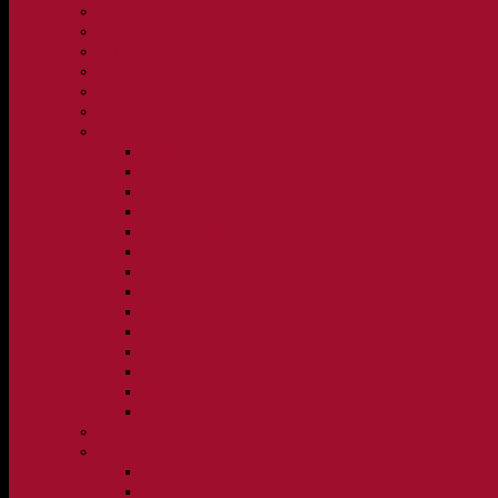
Klubbpolicy och verksamhetsmanual
Medlems- och träningsavgifter
FBC Lerum in English
FBC Lerum i siffror
Föreningsshopen hos Innebandykungen
Sportrehab – vår partner för idrottsskador
Dokument
Ledarmanual FBC Lerum
Scheman för A-lags evenemang, Allsvenskan Herr, Leru
Scheman för A-lags evenemang, Damer Division 1 Regio
Caféinstruktion, Floorball Café Rydsberg
Caféinstruktion Lerums Arena
Instruktioner för sargvakter och maskotar
Matchklocka Rydsberg
Nya Torpskolan, ljudanläggning och matchklocka
Matchrutin barn- och ungdom
Manual, sekretariat för Blå nivå samt Ungdom C
Försäljningsaktiviteter
Idrottsförsäkring
Materialpolicy
Övergångspolicy
Övergångspolicy
Organisation
Damsektionen
Herrsektionen