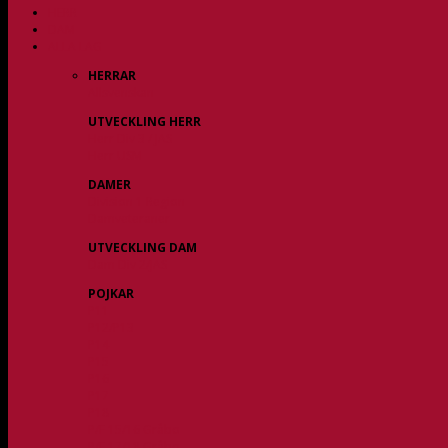
HERR
DAM
ALLA LAG
HERRAR
Allsvenskan
UTVECKLING HERR
Herr Div 3 / JAS
Herr USM
DAMER
Division 1 Region
Damveteraner
UTVECKLING DAM
Dam Div 2/JAS
POJKAR
P11
P12/P13
P14
P15
P16
P17
P18
P/F 15/16 Gråbo
P/F 17/18 Gråbo