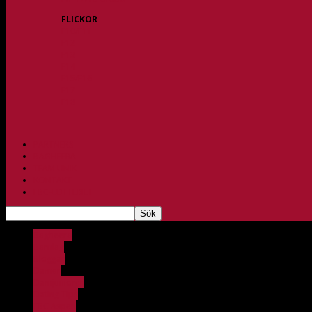
FLICKOR
F10/F11
F12
F13
F14
F15/F16
F17
F18
PARTNERS
BAGHEERA
TEAM UNIK
KONTAKT
FBC-LOTTERIET
Bagheera
Barnlag
Bloggar
Damer
Damjuniorer
Dating Tips
FBC Aspen