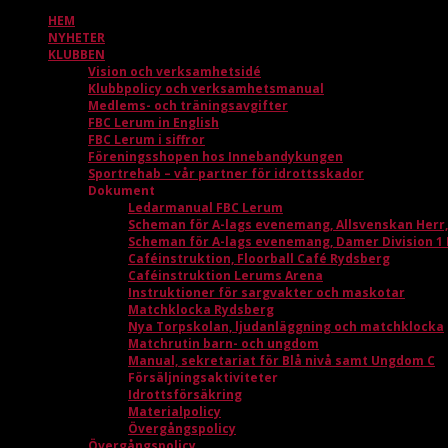
HEM
NYHETER
KLUBBEN
Vision och verksamhetsidé
Klubbpolicy och verksamhetsmanual
Medlems- och träningsavgifter
FBC Lerum in English
FBC Lerum i siffror
Föreningsshopen hos Innebandykungen
Sportrehab – vår partner för idrottsskador
Dokument
Ledarmanual FBC Lerum
Scheman för A-lags evenemang, Allsvenskan Herr
Scheman för A-lags evenemang, Damer Division 1
Caféinstruktion, Floorball Café Rydsberg
Caféinstruktion Lerums Arena
Instruktioner för sargvakter och maskotar
Matchklocka Rydsberg
Nya Torpskolan, ljudanläggning och matchklocka
Matchrutin barn- och ungdom
Manual, sekretariat för Blå nivå samt Ungdom C
Försäljningsaktiviteter
Idrottsförsäkring
Materialpolicy
Övergångspolicy
Övergångspolicy