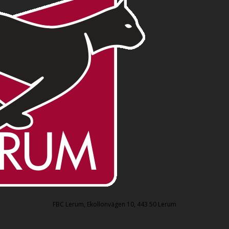
FBC Lerum, Ekollonvägen 10, 443 50 Lerum