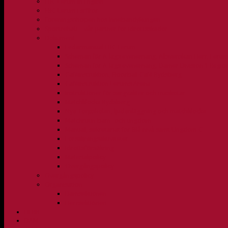
FBC Lerum in English
FBC Lerum i siffror
Föreningsshopen hos Innebandykungen
Sportrehab – vår partner för idrottsskador
Dokument
Ledarmanual FBC Lerum
Scheman för A-lags evenemang, Allsvenskan Herr, Leru
Scheman för A-lags evenemang, Damer Division 1 Regio
Caféinstruktion, Floorball Café Rydsberg
Caféinstruktion Lerums Arena
Instruktioner för sargvakter och maskotar
Matchklocka Rydsberg
Nya Torpskolan, ljudanläggning och matchklocka
Matchrutin barn- och ungdom
Manual, sekretariat för Blå nivå samt Ungdom C
Försäljningsaktiviteter
Idrottsförsäkring
Materialpolicy
Övergångspolicy
Övergångspolicy
Organisation
Damsektionen
Herrsektionen
HERR
DAM