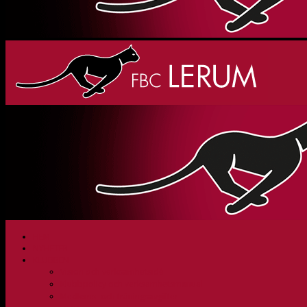
HEM
NYHETER
KLUBBEN
Vision och verksamhetsidé
Klubbpolicy och verksamhetsmanual
Medlems- och träningsavgifter