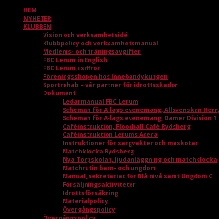
HEM
NYHETER
KLUBBEN
Vision och verksamhetsidé
Klubbpolicy och verksamhetsmanual
Medlems- och träningsavgifter
FBC Lerum in English
FBC Lerum i siffror
Föreningsshopen hos Innebandykungen
Sportrehab – vår partner för idrottsskador
Dokument
Ledarmanual FBC Lerum
Scheman för A-lags evenemang, Allsvenskan Herr
Scheman för A-lags evenemang, Damer Division 1
Caféinstruktion, Floorball Café Rydsberg
Caféinstruktion Lerums Arena
Instruktioner för sargvakter och maskotar
Matchklocka Rydsberg
Nya Torpskolan, ljudanläggning och matchklocka
Matchrutin barn- och ungdom
Manual, sekretariat för Blå nivå samt Ungdom C
Försäljningsaktiviteter
Idrottsförsäkring
Materialpolicy
Övergångspolicy
Övergångspolicy