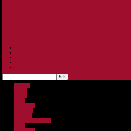
F10/F11
F12
F13
F14
F15/F16
F17
F18
PARTNERS
BAGHEERA
TEAM UNIK
KONTAKT
FBC-LOTTERIET
Bagheera
Barnlag
Bloggar
Damer
Damjuniorer
Dating Tips
FBC Aspen
FBC Lerum Integration
Herrar
Herrjuniorer