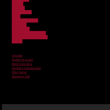
Klubben
Löpsedel
Officebloggen
Övrigt
Stängt för anmälan
Team Unik
Ungdomslag
Veckans hemmamatcher
Windows 11 Dll Kostenlos
X_ticker
Veckans populäraste
Senaste
Featured posts
Mest populära
Veckans populäraste
Efter betyg
Slumpvis valt
Ungdomslag
Inga artiklar att visa