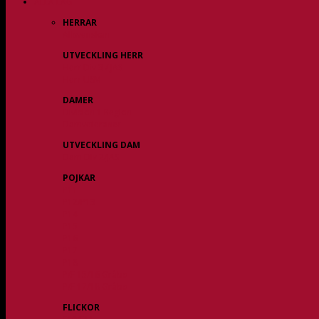
ALLA LAG
HERRAR
Allsvenskan
UTVECKLING HERR
Herr Div 3 / JAS
Herr USM
DAMER
Division 1 Region
Damveteraner
UTVECKLING DAM
Dam Div 2/JAS
POJKAR
P11
P12/P13
P14
P15
P16
P17
P18
P/F 15/16 Gråbo
P/F 17/18 Gråbo
FLICKOR