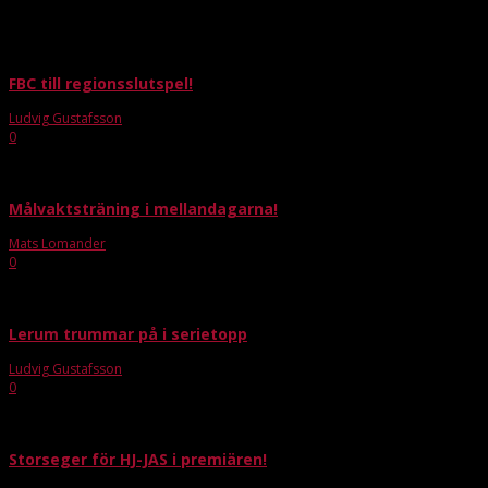
Ungdomslag
FBC till regionsslutspel!
Ludvig Gustafsson
-
okt 19, 2020
0
Under helgen så kunde vårt USM-16 lag kvalificera sig för regionsspelet i febr
Målvaktsträning i mellandagarna!
Mats Lomander
-
nov 29, 2018
0
Som ett steg i den målvaktssatsning FBC Lerum nu startat anordnar vi en målv
Lerum trummar på i serietopp
Ludvig Gustafsson
-
jan 27, 2022
0
Efter den uppskjutna matchen mot Backadalen så var det ett gäng spelsugna kil
Storseger för HJ-JAS i premiären!