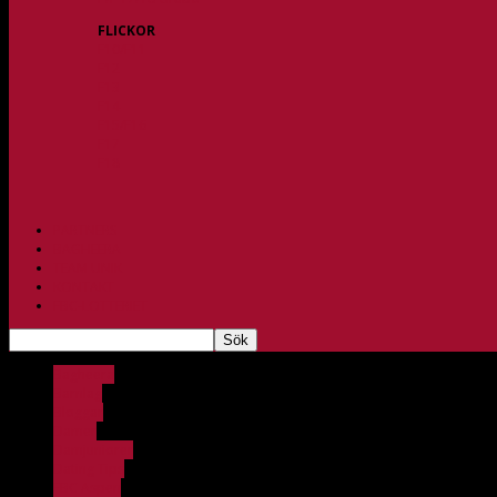
FLICKOR
F10/F11
F12
F13
F14
F15/F16
F17
F18
PARTNERS
BAGHEERA
TEAM UNIK
KONTAKT
FBC-LOTTERIET
Bagheera
Barnlag
Bloggar
Damer
Damjuniorer
Dating Tips
FBC Aspen