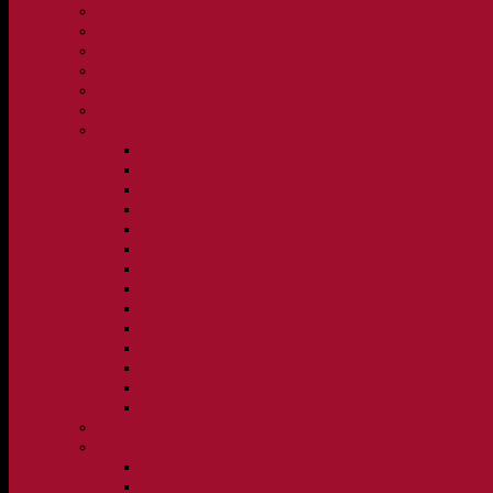
Klubbpolicy och verksamhetsmanual
Medlems- och träningsavgifter
FBC Lerum in English
FBC Lerum i siffror
Föreningsshopen hos Innebandykungen
Sportrehab – vår partner för idrottsskador
Dokument
Ledarmanual FBC Lerum
Scheman för A-lags evenemang, Allsvenskan Herr, Leru
Scheman för A-lags evenemang, Damer Division 1 Regio
Caféinstruktion, Floorball Café Rydsberg
Caféinstruktion Lerums Arena
Instruktioner för sargvakter och maskotar
Matchklocka Rydsberg
Nya Torpskolan, ljudanläggning och matchklocka
Matchrutin barn- och ungdom
Manual, sekretariat för Blå nivå samt Ungdom C
Försäljningsaktiviteter
Idrottsförsäkring
Materialpolicy
Övergångspolicy
Övergångspolicy
Organisation
Damsektionen
Herrsektionen