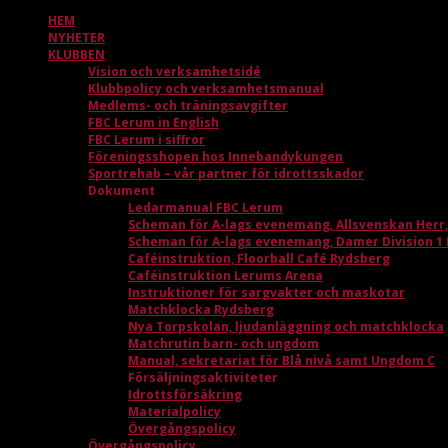
HEM
NYHETER
KLUBBEN
Vision och verksamhetsidé
Klubbpolicy och verksamhetsmanual
Medlems- och träningsavgifter
FBC Lerum in English
FBC Lerum i siffror
Föreningsshopen hos Innebandykungen
Sportrehab – vår partner för idrottsskador
Dokument
Ledarmanual FBC Lerum
Scheman för A-lags evenemang, Allsvenskan Herr
Scheman för A-lags evenemang, Damer Division 1
Caféinstruktion, Floorball Café Rydsberg
Caféinstruktion Lerums Arena
Instruktioner för sargvakter och maskotar
Matchklocka Rydsberg
Nya Torpskolan, ljudanläggning och matchklocka
Matchrutin barn- och ungdom
Manual, sekretariat för Blå nivå samt Ungdom C
Försäljningsaktiviteter
Idrottsförsäkring
Materialpolicy
Övergångspolicy
Övergångspolicy