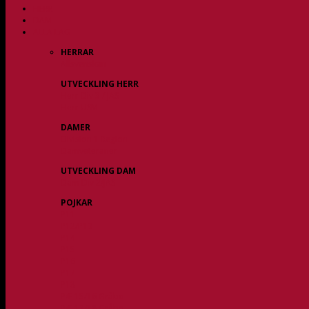
HERR
DAM
ALLA LAG
HERRAR
Allsvenskan
UTVECKLING HERR
Herr Div 3 / JAS
Herr USM
DAMER
Division 1 Region
Damveteraner
UTVECKLING DAM
Dam Div 2/JAS
POJKAR
P11
P12/P13
P14
P15
P16
P17
P18
P/F 15/16 Gråbo
P/F 17/18 Gråbo