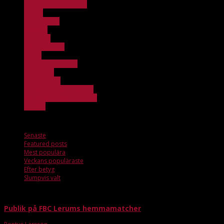
FBC Lerum Integration
Herrar
Herrjuniorer
Klubben
Löpsedel
Officebloggen
Övrigt
Stängt för anmälan
Team Unik
Ungdomslag
Veckans hemmamatcher
Windows 11 Dll Kostenlos
X_ticker
Slumpvis valt
Senaste
Featured posts
Mest populära
Veckans populäraste
Efter betyg
Slumpvis valt
Publik på FBC Lerums hemmamatcher