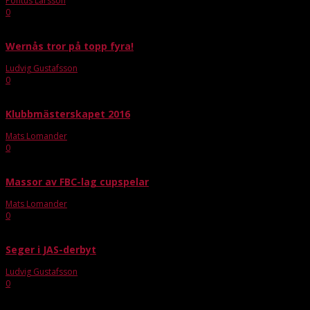
Pontus Larsson
-
sep 28, 2020
0
Wernås tror på topp fyra!
Ludvig Gustafsson
-
okt 4, 2020
0
Klubbmästerskapet 2016
Mats Lomander
-
maj 15, 2016
0
Massor av FBC-lag cupspelar
Mats Lomander
-
jan 3, 2016
0
Seger i JAS-derbyt
Ludvig Gustafsson
-
mar 5, 2022
0