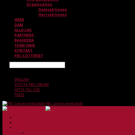
Organisation
Damsektionen
Herrsektionen
HERR
DAM
ALLA LAG
PARTNERS
BAGHEERA
TEAM UNIK
KONTAKT
FBC-LOTTERIET
Sök
8 AUGUSTI, 01.05
ENGLISH
STÖTTA FBC LERUM!
HITTA TILL OSS
PRESS
FBC Lerum innebandy
HEM
NYHETER
KLUBBEN
Vision och verksamhetsidé