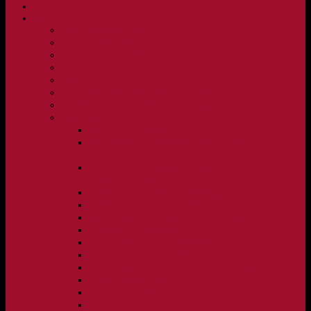
NYHETER
KLUBBEN
Vision och verksamhetsidé
Klubbpolicy och verksamhetsmanual
Medlems- och träningsavgifter
FBC Lerum in English
FBC Lerum i siffror
Föreningsshopen hos Innebandykungen
Sportrehab – vår partner för idrottsskador
Dokument
Ledarmanual FBC Lerum
Scheman för A-lags evenemang, Allsvenskan Herr,
Lerums Arena
Scheman för A-lags evenemang, Damer Division 1
Region, Lerums Arena
Caféinstruktion, Floorball Café Rydsberg
Caféinstruktion Lerums Arena
Instruktioner för sargvakter och maskotar
Matchklocka Rydsberg
Nya Torpskolan, ljudanläggning och matchklocka
Matchrutin barn- och ungdom
Manual, sekretariat för Blå nivå samt Ungdom C
Försäljningsaktiviteter
Idrottsförsäkring
Materialpolicy