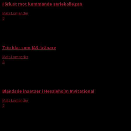
Förlust mot kommande seriekollegan
Mats Lomander
-
sep 9, 2018
0
FBC Lerum åkte på valdagen söderut för två matcher mot Malmö FBC - A-
lager och herrJAS. Det blev en förlust och en vinst. Först ut var JAS-laget som
vann rätt...
Trio klar som JAS-tränare
Mats Lomander
-
maj 21, 2018
0
Det blir en mycket stark trio som gemensamt kommer att ta tränaransvaret
för kommande säsongs JAS-lag i FBC Lerum. Andreas Franzén, Anton
Olofsson och Pontus Persson behöver ingen närmare...
Blandade insatser i Hessleholm Invitational
Mats Lomander
-
sep 3, 2018
0
Tre FBC Lerumlag åkte i helgen till Hessleholm Invitational och kom därifrån
med blandade resultat. Herrarna kom snöpligt på tredjeplats i gruppen pga
sämre målskillnad, damerna förlorade alla matcher...