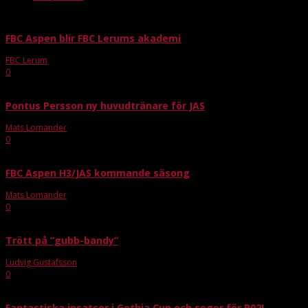
FBC Aspen blir FBC Lerums akademi
FBC Lerum
-
sep 22, 2016
0
Pontus Persson ny huvudtränare för JAS
Mats Lomander
-
maj 14, 2017
0
FBC Aspen H3/JAS kommande säsong
Mats Lomander
-
sep 12, 2017
0
Trött på ”gubb-bandy”
Ludvig Gustafsson
-
okt 21, 2020
0
Fantastiska insatser i Gothia Cup och seger för P02!