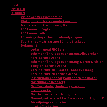
HEM
NYHETER
KLUBBEN
Vision och verksamhetsidé
Klubbpolicy och verksamhetsmanual
Medlems- och träningsavgifter
FBC Lerum in English
FBC Lerum i siffror
Föreningsshopen hos Innebandykungen
Sportrehab – vår partner för idrottsskador
Dokument
Ledarmanual FBC Lerum
Scheman för A-lags evenemang, Allsvenskan
Herr, Lerums Arena
Scheman för A-lags evenemang, Damer Division
1 Region, Lerums Arena
Caféinstruktion, Floorball Café Rydsberg
Caféinstruktion Lerums Arena
Instruktioner för sargvakter och maskotar
Matchklocka Rydsberg
Nya Torpskolan, ljudanläggning och
matchklocka
Matchrutin barn- och ungdom
Manual, sekretariat för Blå nivå samt Ungdom C
Försäljningsaktiviteter
Idrottsförsäkring