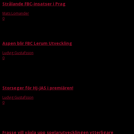
Strålande FBC-insatser i Prag
Mats Lomander
-
jul 16, 2018
0
FBC Lerum representerades av tre lag i Prag när årets Prague Games gick av
stapeln. Allra bäst gick det för FBCs P01-lag som gick till A-final i B17. P04...
Aspen blir FBC Lerum Utveckling
Ludvig Gustafsson
-
aug 13, 2019
0
Precis som årsmötet röstade igenom kommer sub-föreningen FBC Aspen
att byta namn till FBC Lerum Utveckling. - Känns skönt att kunna heta vår
förenings namn på alla våra lag, säger...
Storseger för HJ-JAS i premiären!
Ludvig Gustafsson
-
sep 23, 2018
0
Efter förra säsongens snöpliga uttåg i JAS-gruppen, där färre gjorde mål till
slut gjorde att Lerum missade kvalet till Innebandyfesten, så är man i år
redo för revansch. En...
Frasse vill växla upp spelarutvecklingen ytterligare