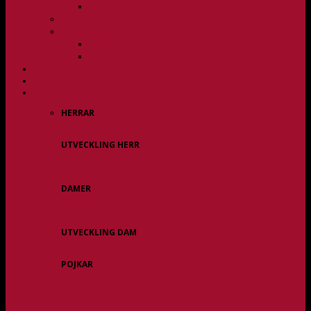
Övergångspolicy
Övergångspolicy
Organisation
Damsektionen
Herrsektionen
HERR
DAM
ALLA LAG
HERRAR
Allsvenskan
UTVECKLING HERR
Herr Div 3 / JAS
Herr USM
DAMER
Division 1 Region
Damveteraner
UTVECKLING DAM
Dam Div 2/JAS
POJKAR
P11
P12/P13
P14