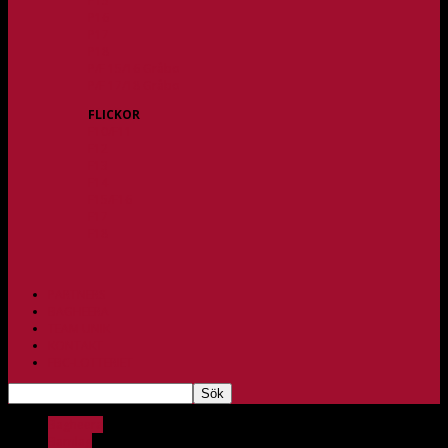
P15
P16
P17
P18
P/F 15/16 Gråbo
P/F 17/18 Gråbo
FLICKOR
F10/F11
F12
F13
F14
F15/F16
F17
F18
PARTNERS
BAGHEERA
TEAM UNIK
KONTAKT
FBC-LOTTERIET
Bagheera
Barnlag