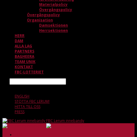
Materialpolicy
Övergångspolicy
Övergångspolicy
Organisation
Damsektionen
Herrsektionen
HERR
DAM
ALLA LAG
PARTNERS
BAGHEERA
TEAM UNIK
KONTAKT
FBC-LOTTERIET
Sök
8 AUGUSTI, 17.16
ENGLISH
STÖTTA FBC LERUM!
HITTA TILL OSS
PRESS
FBC Lerum innebandy
HEM