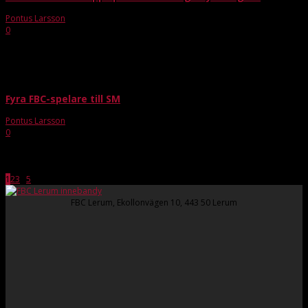
Pontus Larsson
-
mar 26, 2019
0
Den gångna säsongen har Andreas Franzén jobbat med FBC Lerums
Akademi, där JAS och div 3 ingår. Efter att ha börjat som spelande tränare i
div 3 fick han...
Fyra FBC-spelare till SM
Pontus Larsson
-
nov 22, 2019
0
Första dagarna av 2020 avgörs distriktslags-SM, i Gävle, för ungdomar
födda 2003. FBC Lerum kommer att vara representerade av fyra spelare. I
pojkarnas lag är Fabian Lakander...
1
2
3
...
5
Sida 1 av 5
FBC Lerum, Ekollonvägen 10, 443 50 Lerum