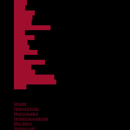
Bloggar
Damer
Damjuniorer
Dating Tips
FBC Aspen
FBC Lerum Integration
Herrar
Herrjuniorer
Klubben
Löpsedel
Officebloggen
Övrigt
Stängt för anmälan
Team Unik
Ungdomslag
Veckans hemmamatcher
Windows 11 Dll Kostenlos
X_ticker
Mest populära
Senaste
Featured posts
Mest populära
Veckans populäraste
Efter betyg
Slumpvis valt