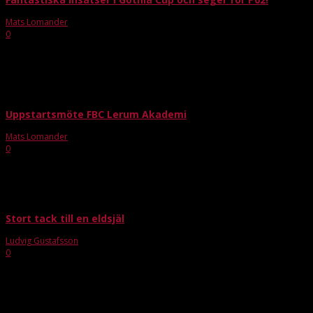
Mats Lomander
-
jan 7, 2018
0
FBC Aspen
Uppstartsmöte FBC Lerum Akademi
Mats Lomander
-
aug 6, 2018
0
Säsongen 2018-2019 börjar ta fart och efter en sommar av planering med
FBC Lerums nya spår ”akademin” så är det dags för uppstartsmöte nu på
onsdag! Magnus Lakander och Andreas...
Stort tack till en eldsjäl
Ludvig Gustafsson
-
jul 1, 2022
0
Efter hela 16 säsonger som verksam i föreningen så har Magnus Lakander
inför nästa säsong aviserat att han inte kommer fortsätta. Föreningen har
självklart förståelse Magnus beslut...