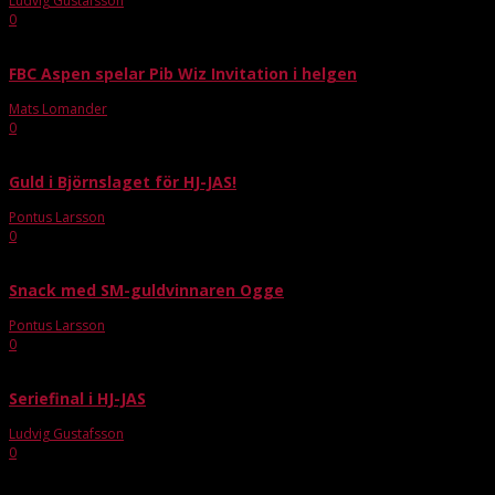
Ludvig Gustafsson
-
okt 21, 2020
0
FBC Aspen spelar Pib Wiz Invitation i helgen
Mats Lomander
-
sep 15, 2017
0
Guld i Björnslaget för HJ-JAS!
Pontus Larsson
-
sep 2, 2019
0
Snack med SM-guldvinnaren Ogge
Pontus Larsson
-
apr 29, 2019
0
Seriefinal i HJ-JAS
Ludvig Gustafsson
-
feb 19, 2020
0