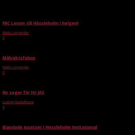
FBC Aspen
FBC Lerum till Hässleholm i helgen!
Mats Lomander
-
aug 29, 2018
0
FBC Lerum åker nu i helgen till fulltidsturneringen Hessleholm Invitational me
Målvaktsfokus
Mats Lomander
-
nov 6, 2018
0
I söndags hade våra Akademimålvakter en heldag med Pontus Boman från Målvak
Ny seger för HJ-JAS
Ludvig Gustafsson
-
jan 16, 2019
0
Under tisdagskvällen så startade HJ-JAS upp vårsäsongen med att ta emot IK Ze
Blandade insatser i Hessleholm Invitational