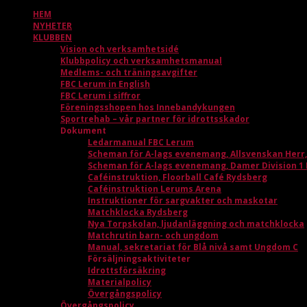
HEM
NYHETER
KLUBBEN
Vision och verksamhetsidé
Klubbpolicy och verksamhetsmanual
Medlems- och träningsavgifter
FBC Lerum in English
FBC Lerum i siffror
Föreningsshopen hos Innebandykungen
Sportrehab – vår partner för idrottsskador
Dokument
Ledarmanual FBC Lerum
Scheman för A-lags evenemang, Allsvenskan Herr
Scheman för A-lags evenemang, Damer Division 1
Caféinstruktion, Floorball Café Rydsberg
Caféinstruktion Lerums Arena
Instruktioner för sargvakter och maskotar
Matchklocka Rydsberg
Nya Torpskolan, ljudanläggning och matchklocka
Matchrutin barn- och ungdom
Manual, sekretariat för Blå nivå samt Ungdom C
Försäljningsaktiviteter
Idrottsförsäkring
Materialpolicy
Övergångspolicy
Övergångspolicy