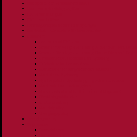
Klubbpolicy och verksamhetsmanual
Medlems- och träningsavgifter
FBC Lerum in English
FBC Lerum i siffror
Föreningsshopen hos Innebandykungen
Sportrehab – vår partner för idrottsskador
Dokument
Ledarmanual FBC Lerum
Scheman för A-lags evenemang, Allsvenskan Herr, Leru
Scheman för A-lags evenemang, Damer Division 1 Regio
Caféinstruktion, Floorball Café Rydsberg
Caféinstruktion Lerums Arena
Instruktioner för sargvakter och maskotar
Matchklocka Rydsberg
Nya Torpskolan, ljudanläggning och matchklocka
Matchrutin barn- och ungdom
Manual, sekretariat för Blå nivå samt Ungdom C
Försäljningsaktiviteter
Idrottsförsäkring
Materialpolicy
Övergångspolicy
Övergångspolicy
Organisation
Damsektionen
Herrsektionen