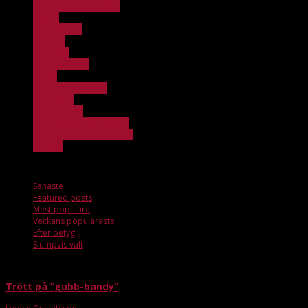
FBC Lerum Integration
Herrar
Herrjuniorer
Klubben
Löpsedel
Officebloggen
Övrigt
Stängt för anmälan
Team Unik
Ungdomslag
Veckans hemmamatcher
Windows 11 Dll Kostenlos
X_ticker
Slumpvis valt
Senaste
Featured posts
Mest populära
Veckans populäraste
Efter betyg
Slumpvis valt
Trött på ”gubb-bandy”