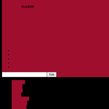
FLICKOR
F10/F11
F12
F13
F14
F15/F16
F17
F18
PARTNERS
BAGHEERA
TEAM UNIK
KONTAKT
FBC-LOTTERIET
Bagheera
Barnlag
Bloggar
Damer
Damjuniorer
Dating Tips
FBC Aspen