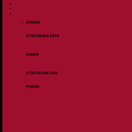
HERR
DAM
ALLA LAG
HERRAR
Allsvenskan
UTVECKLING HERR
Herr Div 3 / JAS
Herr USM
DAMER
Division 1 Region
Damveteraner
UTVECKLING DAM
Dam Div 2/JAS
POJKAR
P11
P12/P13
P14
P15
P16
P17
P18
P/F 15/16 Gråbo
P/F 17/18 Gråbo