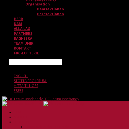
Organisation
Damsektionen
Herrsektionen
HERR
DAM
ALLA LAG
PARTNERS
BAGHEERA
TEAM UNIK
KONTAKT
FBC-LOTTERIET
Sök
6 AUGUSTI, 14.40
ENGLISH
STÖTTA FBC LERUM!
HITTA TILL OSS
PRESS
FBC Lerum innebandy
HEM
NYHETER
KLUBBEN
Vision och verksamhetsidé